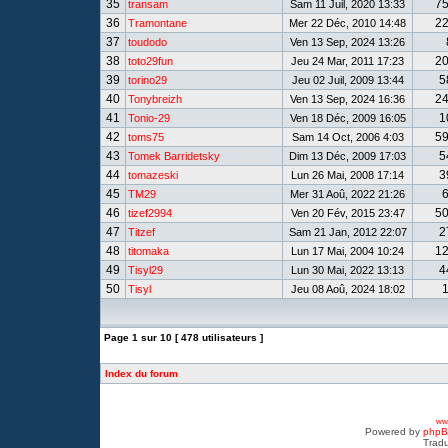
35
7
transam
Sam 11 Juil, 2020 13:33
36
2
Tramontane
Mer 22 Déc, 2010 14:48
37
toudodo
Ven 13 Sep, 2024 13:26
38
2
toto29fun
Jeu 24 Mar, 2011 17:23
39
5
torino29
Jeu 02 Juil, 2009 13:44
40
2
Tonybreizh
Ven 13 Sep, 2024 16:36
41
1
Tonio-29
Ven 18 Déc, 2009 16:05
42
5
toms75
Sam 14 Oct, 2006 4:03
43
5
Tomek Barridetsky
Dim 13 Déc, 2009 17:03
44
3
tomazeski
Lun 26 Mai, 2008 17:14
45
TM29
Mer 31 Aoû, 2022 21:26
46
5
tizef2994
Ven 20 Fév, 2015 23:47
47
2
Titzef
Sam 21 Jan, 2012 22:07
48
1
titomaka
Lun 17 Mai, 2004 10:24
49
4
Tisyl29
Lun 30 Mai, 2022 13:13
50
Tisyl
Jeu 08 Aoû, 2024 18:02
Page
1
sur
10
[ 478 utilisateurs ]
Index du forum
www
Powered by
php
Tradu