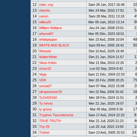
12
1
xtian .org
Sam 28 Jan, 2017 16:48
13
5
xbeuhx
Mer 24 Mar, 2010 17:52
14
4
xanon
Sam 28 Mai, 2011 13:18
15
8
willou29
Mer 09 Juin, 2010 13:14
16
2
William Wallace
Jeu 24 Jan, 2008 23:01
17
whynot67
Mar 05 Déc, 2023 18:01
18
4
whitepepper
Mer 23 Aoû, 2006 10:04
19
5
WHITE AND BLACK
Sam 09 Avr, 2005 18:42
20
Weewid
Dim 10 Aoû, 2025 19:48
21
1
WalterWhite
Dim 21 Jan, 2024 21:57
22
Vieux frelon
Mar 21 Mai, 2019 22:26
23
victor22
Lun 02 Sep, 2024 8:42
24
Vega
Sam 11 Déc, 2004 22:33
25
7
VDR
Mer 20 Fév, 2008 20:25
26
2
unreal27
Sam 07 Mai, 2022 15:08
27
1
ultrapourtour29
Ven 22 Mai, 2009 20:42
28
TyZef29150
Mer 28 Fév, 2024 11:51
29
Ty nevez
Mer 22 Jan, 2025 18:07
30
1
ty gnous
Mar 05 Mai, 2009 8:36
31
8
Tryphon Tournebroche
Sam 17 Aoû, 2024 22:20
32
4
TRUE TRUTH
Mar 21 Juil, 2020 21:23
33
1
Trp-29
Lun 25 Juil, 2022 13:00
34
24
Triskel
Sam 13 Aoû, 2005 15:53