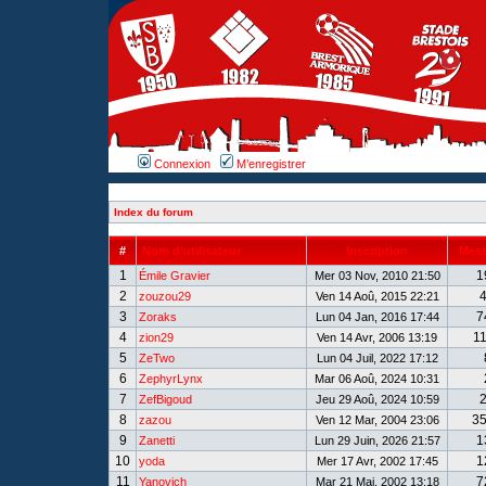
Connexion
M’enregistrer
Index du forum
#
Nom d’utilisateur
Inscription
Mes
1
1
Émile Gravier
Mer 03 Nov, 2010 21:50
2
zouzou29
Ven 14 Aoû, 2015 22:21
3
7
Zoraks
Lun 04 Jan, 2016 17:44
4
1
zion29
Ven 14 Avr, 2006 13:19
5
ZeTwo
Lun 04 Juil, 2022 17:12
6
ZephyrLynx
Mar 06 Aoû, 2024 10:31
7
ZefBigoud
Jeu 29 Aoû, 2024 10:59
8
3
zazou
Ven 12 Mar, 2004 23:06
9
1
Zanetti
Lun 29 Juin, 2026 21:57
10
1
yoda
Mer 17 Avr, 2002 17:45
11
7
Yanovich
Mar 21 Mai, 2002 13:18