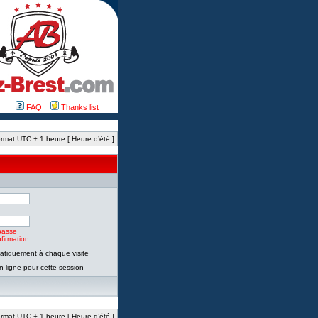
FAQ
Thanks list
rmat UTC + 1 heure [ Heure d’été ]
passe
firmation
tiquement à chaque visite
 ligne pour cette session
rmat UTC + 1 heure [ Heure d’été ]