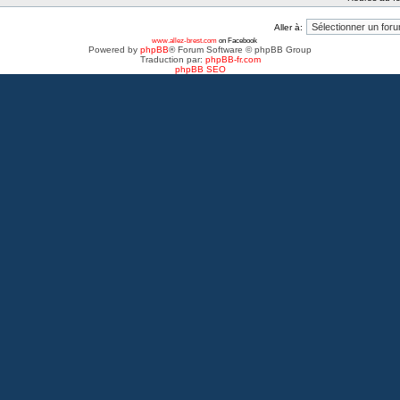
Aller à:
www.allez-brest.com
on Facebook
Powered by
phpBB
® Forum Software © phpBB Group
Traduction par:
phpBB-fr.com
phpBB SEO