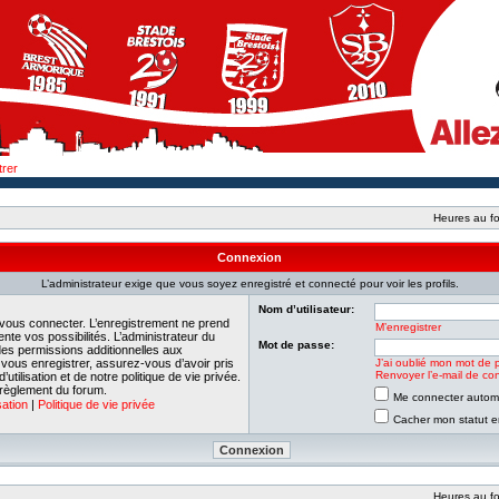
trer
Heures au fo
Connexion
L’administrateur exige que vous soyez enregistré et connecté pour voir les profils.
Nom d’utilisateur:
 vous connecter. L’enregistrement ne prend
M’enregistrer
e vos possibilités. L’administrateur du
Mot de passe:
es permissions additionnelles aux
e vous enregistrer, assurez-vous d’avoir pris
J’ai oublié mon mot de 
Renvoyer l’e-mail de con
tilisation et de notre politique de vie privée.
 règlement du forum.
Me connecter automa
sation
|
Politique de vie privée
Cacher mon statut en
Heures au fo