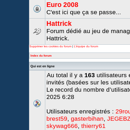
Euro 2008
C'est ici que ça se passe...
Hattrick
Forum dédié au jeu de manag
Hattrick.
Supprimer les cookies du forum
|
L’équipe du forum
Index du forum
Qui est en ligne
Au total il y a
163
utilisateurs 
invités (basées sur les utilisa
Le record du nombre d’utilisat
2025 6:28
Utilisateurs enregistrés :
29ro
brest59
,
gasterbihan
,
JEGEB
skywag666
,
thierry61