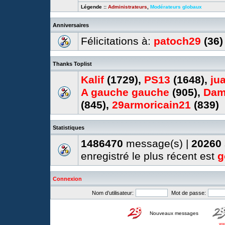
Légende ::
Administrateurs
,
Modérateurs globaux
Anniversaires
Félicitations à:
patoch29
(36)
Thanks Toplist
Kalif
(1729),
PS13
(1648),
ju
A gauche gauche
(905),
Dam
(845),
29armoricain21
(839)
Statistiques
1486470
message(s) |
20260
enregistré le plus récent est
g
Connexion
Nom d’utilisateur:
Mot de passe:
Nouveaux messages
www