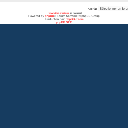
Aller à:
www.allez-brest.com
on Facebook
Powered by
phpBB
® Forum Software © phpBB Group
Traduction par:
phpBB-fr.com
phpBB SEO