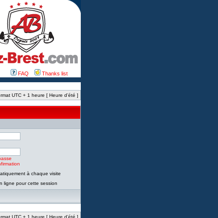
FAQ
Thanks list
rmat UTC + 1 heure [ Heure d’été ]
passe
firmation
tiquement à chaque visite
 ligne pour cette session
rmat UTC + 1 heure [ Heure d’été ]