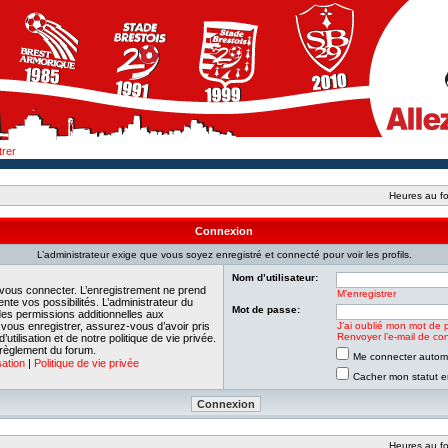
trer
Heures au fo
Connexion
L’administrateur exige que vous soyez enregistré et connecté pour voir les profils.
Nom d’utilisateur:
 vous connecter. L’enregistrement ne prend
M’enregistrer
e vos possibilités. L’administrateur du
Mot de passe:
es permissions additionnelles aux
e vous enregistrer, assurez-vous d’avoir pris
J’ai oublié mon mot de 
Renvoyer l’e-mail de con
tilisation et de notre politique de vie privée.
 règlement du forum.
Me connecter automa
sation
|
Politique de vie privée
Cacher mon statut en
Heures au fo