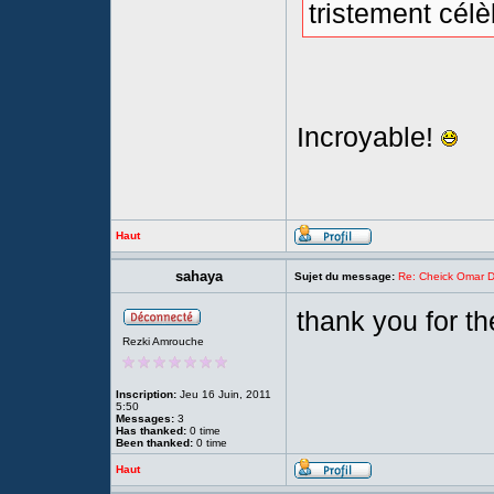
tristement cél
Incroyable!
Haut
sahaya
Sujet du message:
Re: Cheick Omar D
thank you for th
Rezki Amrouche
Inscription:
Jeu 16 Juin, 2011
5:50
Messages:
3
Has thanked:
0 time
Been thanked:
0 time
Haut