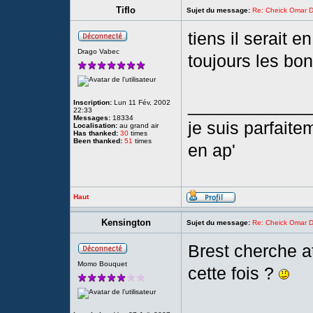
Tiflo
Sujet du message:
Re: Cheick Omar D
tiens il serait e
Drago Vabec
toujours les bo
____________
Inscription:
Lun 11 Fév, 2002
22:33
Messages:
18334
je suis parfait
Localisation:
au grand air
Has thanked:
30
times
Been thanked:
51
times
en ap'
Haut
Kensington
Sujet du message:
Re: Cheick Omar D
Brest cherche at
Momo Bouquet
cette fois ?