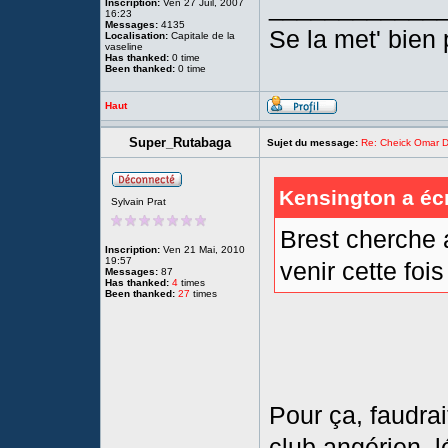
____________
Inscription:
Ven 27 Juil, 2007
16:23
Messages:
4135
Se la met' bien
Localisation:
Capitale de la
vaseline
Has thanked:
0 time
Been thanked:
0 time
Haut
Super_Rutabaga
Sujet du message:
Re: Cheick Omar D
Kensington a écr
Sylvain Prat
Brest cherche 
Inscription:
Ven 21 Mai, 2010
19:57
venir cette foi
Messages:
87
Has thanked:
4
times
Been thanked:
27
times
Pour ça, faudra
club angérien, 