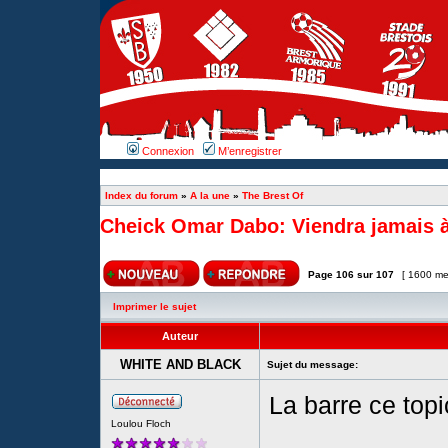
Connexion
M’enregistrer
Index du forum
»
A la une
»
The Brest Of
Cheick Omar Dabo: Viendra jamais à
Page
106
sur
107
[ 1600 me
Imprimer le sujet
Auteur
WHITE AND BLACK
Sujet du message:
La barre ce top
Loulou Floch