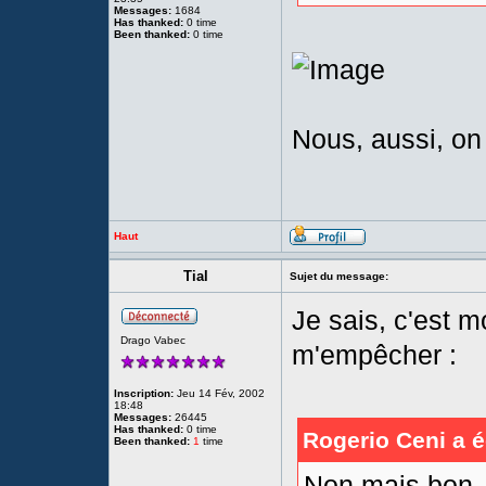
Messages:
1684
Has thanked:
0 time
Been thanked:
0 time
Nous, aussi, on
Haut
Tial
Sujet du message:
Je sais, c'est m
Drago Vabec
m'empêcher :
Inscription:
Jeu 14 Fév, 2002
18:48
Messages:
26445
Has thanked:
0 time
Rogerio Ceni a éc
Been thanked:
1
time
Non mais bon, 