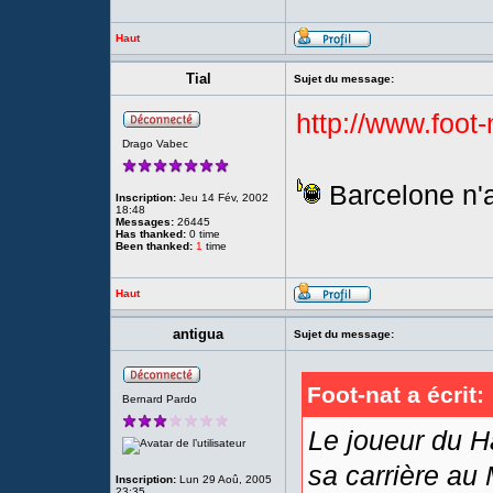
Haut
Tial
Sujet du message:
http://www.foot
Drago Vabec
Barcelone n'a
Inscription:
Jeu 14 Fév, 2002
18:48
Messages:
26445
Has thanked:
0 time
Been thanked:
1
time
Haut
antigua
Sujet du message:
Foot-nat a écrit:
Bernard Pardo
Le joueur du 
sa carrière au
Inscription:
Lun 29 Aoû, 2005
23:35