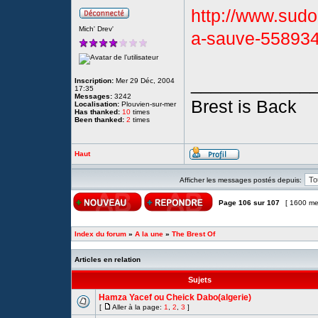
http://www.sudou
Mich' Drev'
a-sauve-55893
____________
Inscription:
Mer 29 Déc, 2004
17:35
Messages:
3242
Brest is Back
Localisation:
Plouvien-sur-mer
Has thanked:
10
times
Been thanked:
2
times
Haut
Afficher les messages postés depuis:
Page
106
sur
107
[ 1600 me
Index du forum
»
A la une
»
The Brest Of
Articles en relation
Sujets
Hamza Yacef ou Cheick Dabo(algerie)
[
Aller à la page:
1
,
2
,
3
]