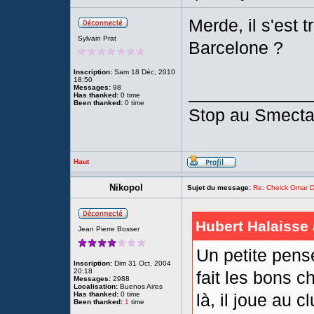
Merde, il s'est 
Sylvain Prat
Barcelone ?
Inscription:
Sam 18 Déc, 2010
18:50
____________
Messages:
98
Has thanked:
0 time
Been thanked:
0 time
Stop au Smect
Haut
Nikopol
Sujet du message:
Re: Cheick Omar D
Hubert Halaisse a
Jean Pierre Bosser
Un petite pens
Inscription:
Dim 31 Oct, 2004
20:18
fait les bons c
Messages:
2988
Localisation:
Buenos Aires
Has thanked:
0 time
là, il joue au 
Been thanked:
1
time