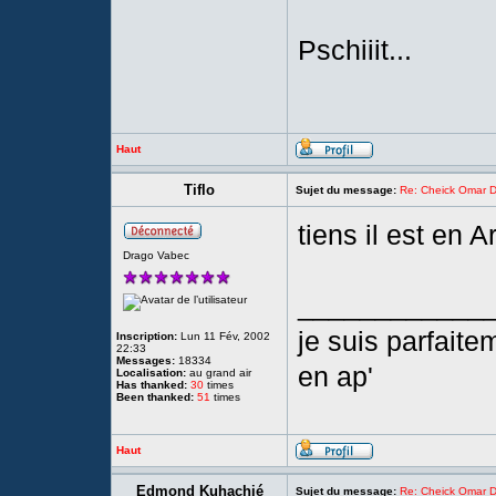
Pschiiit...
Haut
Tiflo
Sujet du message:
Re: Cheick Omar D
tiens il est en 
Drago Vabec
____________
je suis parfait
Inscription:
Lun 11 Fév, 2002
22:33
Messages:
18334
en ap'
Localisation:
au grand air
Has thanked:
30
times
Been thanked:
51
times
Haut
Edmond Kuhachié
Sujet du message:
Re: Cheick Omar D