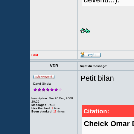
Haut
VDR
Sujet du message:
Petit bilan
David Ginola
Inscription:
Mer 20 Fév, 2008
20:25
Messages:
7538
Has thanked:
1
time
Citation:
Been thanked:
11
times
Cheick Omar D