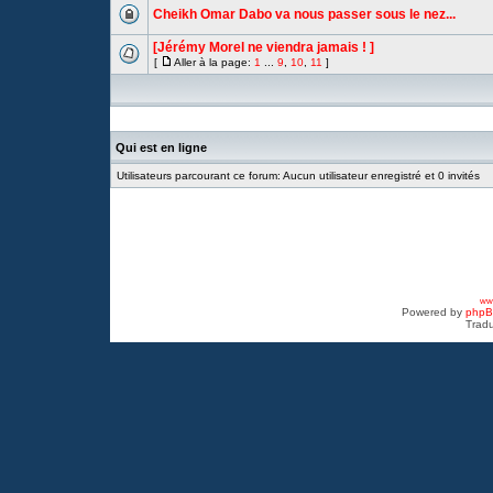
Cheikh Omar Dabo va nous passer sous le nez...
[Jérémy Morel ne viendra jamais ! ]
[
Aller à la page:
1
...
9
,
10
,
11
]
Qui est en ligne
Utilisateurs parcourant ce forum: Aucun utilisateur enregistré et 0 invités
www
Powered by
php
Tradu