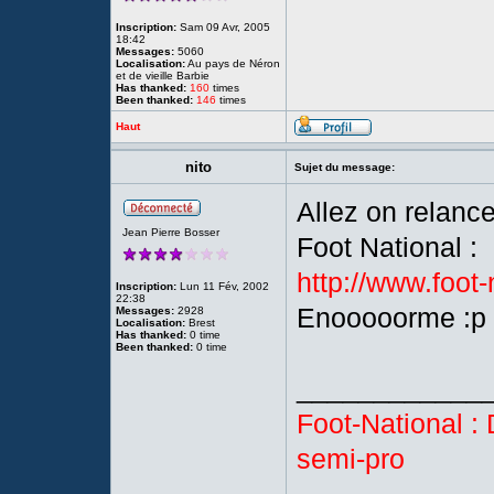
Inscription:
Sam 09 Avr, 2005
18:42
Messages:
5060
Localisation:
Au pays de Néron
et de vieille Barbie
Has thanked:
160
times
Been thanked:
146
times
Haut
nito
Sujet du message:
Allez on relance
Jean Pierre Bosser
Foot National :
http://www.foot
Inscription:
Lun 11 Fév, 2002
22:38
Enooooorme :p
Messages:
2928
Localisation:
Brest
Has thanked:
0 time
Been thanked:
0 time
____________
Foot-National : 
semi-pro