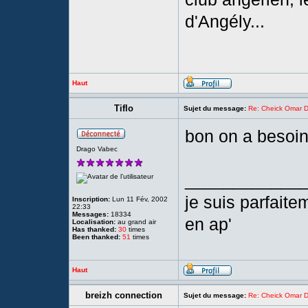
d'Angély...
Haut
Tiflo
Sujet du message:
Re: Cheick Omar D
bon on a besoin 
Drago Vabec
____________
je suis parfait
Inscription:
Lun 11 Fév, 2002
22:33
Messages:
18334
en ap'
Localisation:
au grand air
Has thanked:
30
times
Been thanked:
51
times
Haut
breizh connection
Sujet du message:
Re: Cheick Omar D