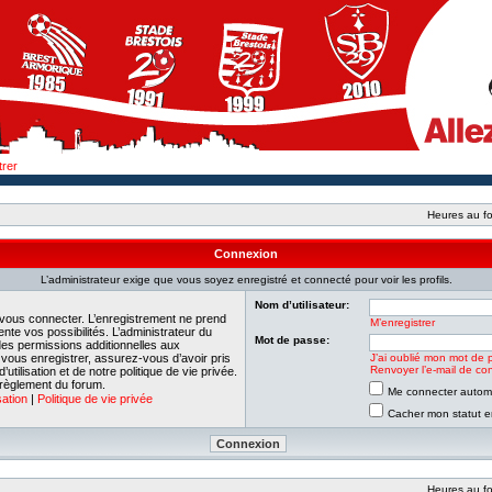
trer
Heures au fo
Connexion
L’administrateur exige que vous soyez enregistré et connecté pour voir les profils.
Nom d’utilisateur:
 vous connecter. L’enregistrement ne prend
M’enregistrer
e vos possibilités. L’administrateur du
Mot de passe:
es permissions additionnelles aux
e vous enregistrer, assurez-vous d’avoir pris
J’ai oublié mon mot de 
Renvoyer l’e-mail de con
tilisation et de notre politique de vie privée.
 règlement du forum.
Me connecter automa
sation
|
Politique de vie privée
Cacher mon statut en
Heures au fo