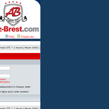
FAQ
Thanks list
rmat UTC + 1 heure [ Heure d’été ]
passe
firmation
tiquement à chaque visite
 ligne pour cette session
rmat UTC + 1 heure [ Heure d’été ]