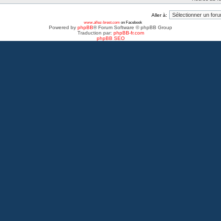
Aller à:
www.allez-brest.com
on Facebook
Powered by
phpBB
® Forum Software © phpBB Group
Traduction par:
phpBB-fr.com
phpBB SEO