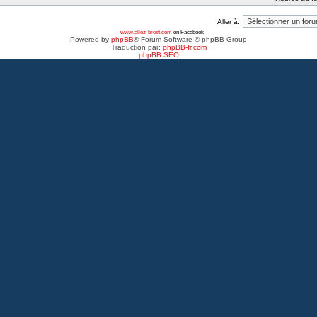
Aller à:
www.allez-brest.com
on Facebook
Powered by
phpBB
® Forum Software © phpBB Group
Traduction par:
phpBB-fr.com
phpBB SEO