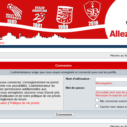
trer
Heures au fo
Connexion
L’administrateur exige que vous soyez enregistré et connecté pour voir les profils.
Nom d’utilisateur:
 vous connecter. L’enregistrement ne prend
M’enregistrer
e vos possibilités. L’administrateur du
Mot de passe:
es permissions additionnelles aux
e vous enregistrer, assurez-vous d’avoir pris
J’ai oublié mon mot de 
Renvoyer l’e-mail de con
tilisation et de notre politique de vie privée.
 règlement du forum.
Me connecter automa
sation
|
Politique de vie privée
Cacher mon statut en
Heures au fo