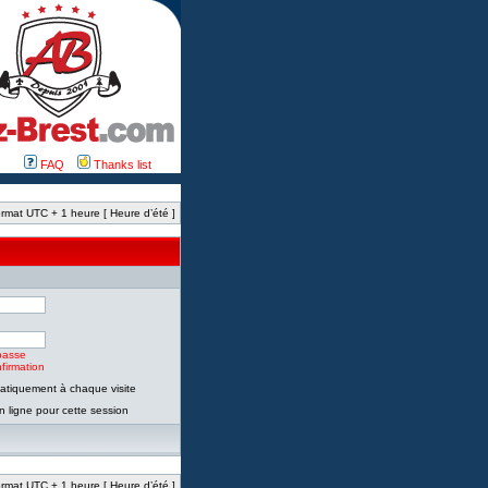
FAQ
Thanks list
rmat UTC + 1 heure [ Heure d’été ]
passe
firmation
tiquement à chaque visite
 ligne pour cette session
rmat UTC + 1 heure [ Heure d’été ]