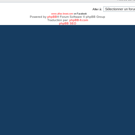
Aller à:
www.allez-brest.com
on Facebook
Powered by
phpBB
® Forum Software © phpBB Group
Traduction par:
phpBB-fr.com
phpBB SEO