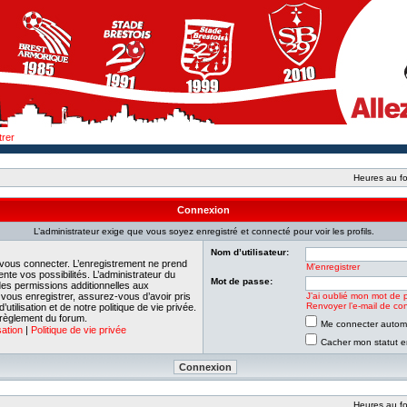
trer
Heures au fo
Connexion
L’administrateur exige que vous soyez enregistré et connecté pour voir les profils.
Nom d’utilisateur:
 vous connecter. L’enregistrement ne prend
M’enregistrer
e vos possibilités. L’administrateur du
Mot de passe:
es permissions additionnelles aux
e vous enregistrer, assurez-vous d’avoir pris
J’ai oublié mon mot de 
Renvoyer l’e-mail de con
tilisation et de notre politique de vie privée.
 règlement du forum.
Me connecter automa
sation
|
Politique de vie privée
Cacher mon statut en
Heures au fo