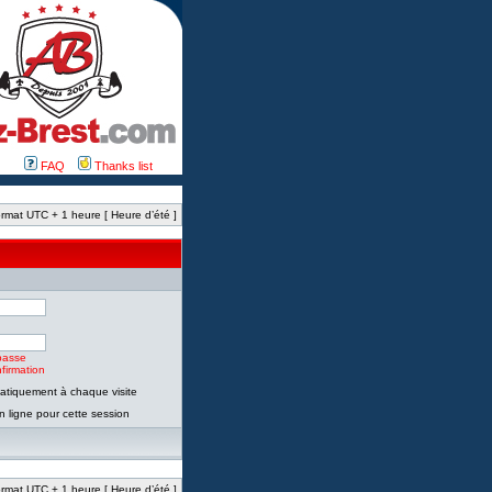
FAQ
Thanks list
rmat UTC + 1 heure [ Heure d’été ]
passe
firmation
tiquement à chaque visite
 ligne pour cette session
rmat UTC + 1 heure [ Heure d’été ]