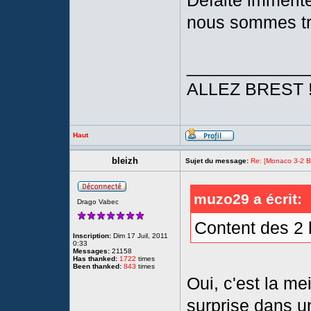
Défaite immérit
nous sommes tro
____________
ALLEZ BREST 
Haut
bleizh
Sujet du message:
Re: [Monaco 3-2 Bre
muzo29 a écrit:
Drago Vabec
Content des 2 b
Inscription:
Dim 17 Juil, 2011
0:33
Messages:
21158
Has thanked:
1722
times
Been thanked:
843
times
Oui, c'est la me
surprise dans u