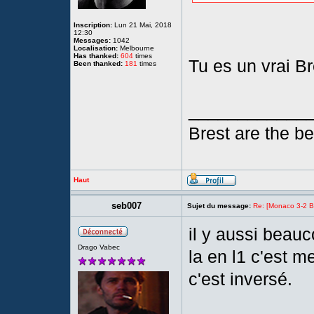
Inscription:
Lun 21 Mai, 2018
12:30
Messages:
1042
Localisation:
Melbourne
Has thanked:
604
times
Tu es un vrai Br
Been thanked:
181
times
____________
Brest are the bes
Haut
seb007
Sujet du message:
Re: [Monaco 3-2 Bre
il y aussi beauc
Drago Vabec
la en l1 c'est 
c'est inversé.