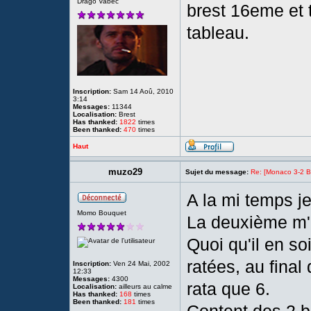
Drago Vabec
brest 16eme et 
tableau.
Inscription:
Sam 14 Aoû, 2010
3:14
Messages:
11344
Localisation:
Brest
Has thanked:
1822
times
Been thanked:
470
times
Haut
muzo29
Sujet du message:
Re: [Monaco 3-2 Bre
A la mi temps je
Momo Bouquet
La deuxième m'
Quoi qu'il en s
ratées, au final 
Inscription:
Ven 24 Mai, 2002
12:33
Messages:
4300
rata que 6.
Localisation:
ailleurs au calme
Has thanked:
168
times
Been thanked:
181
times