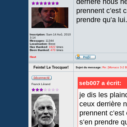
derrière nous ne
prennent c'est 
prendre qu'a lui
Inscription:
Sam 14 Aoû, 2010
3:14
Messages:
11344
Localisation:
Brest
Has thanked:
1822
times
Been thanked:
470
times
Haut
Feinte! Le Trocquer!
Sujet du message:
Re: [Monaco 3-2 Bre
seb007 a écrit:
Franck Lérand
je dis les plai
ceux derrière n
prennent c'est
s'en prendre qu