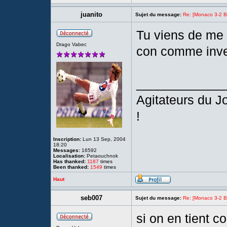
juanito
Sujet du message:
Re: [Monaco 3-2 Bre
Tu viens de me 
Drago Vabec
con comme inve
____________
Agitateurs du 
!
Inscription:
Lun 13 Sep, 2004
18:20
Messages:
16592
Localisation:
Petaouchnok
Has thanked:
1187
times
Been thanked:
1549
times
Haut
seb007
Sujet du message:
Re: [Monaco 3-2 Bre
si on en tient c