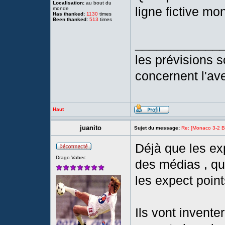
Localisation:
au bout du
ligne fictive mon
monde
Has thanked:
1130
times
Been thanked:
513
times
____________
les prévisions so
concernent l'ave
Haut
juanito
Sujet du message:
Re: [Monaco 3-2 Bre
Déjà que les ex
Drago Vabec
des médias , qu
les expect point
Ils vont invent