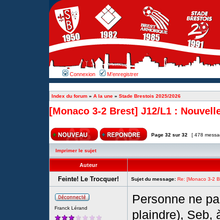
Connexion
M’enregistrer
Index du forum
»
A la une
»
Stade Brestois 2025/2026
[Monaco 3-2 Brest] J12/L1 : Nouvelle
Page
32
sur
32
[ 478 messa
Imprimer le sujet
Auteur
Feinte! Le Trocquer!
Sujet du message:
Re: [Monaco 3-2 Bre
Personne ne par
Franck Lérand
plaindre), Seb, à