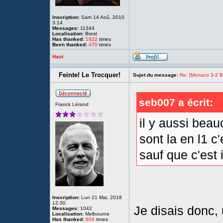
Inscription:
Sam 14 Aoû, 2010
3:14
Messages:
11344
Localisation:
Brest
Has thanked:
1822
times
Been thanked:
470
times
Haut
Feinte! Le Trocquer!
Sujet du message:
Re: [Monaco 3-2 Bre
seb007 a écrit:
Franck Lérand
il y aussi beau
sont la en l1 
sauf que c'est 
Inscription:
Lun 21 Mai, 2018
12:30
Je disais donc, u
Messages:
1042
Localisation:
Melbourne
Has thanked:
604
times