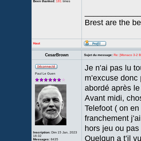
Been thanked:
181
times
____________
Brest are the bes
Haut
CesarBrown
Sujet du message:
Re: [Monaco 3-2 Bre
Je n'ai pas lu t
Paul Le Guen
m'excuse donc p
abordé après le
Avant midi, chos
Telefoot ( on en
franchement j'ai 
hors jeu ou pa
Inscription:
Dim 15 Jan, 2023
Quelqun a t'il v
16:32
Messages:
8435