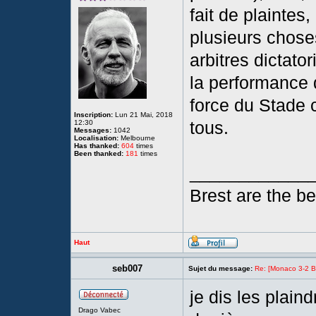
fait de plaintes
plusieurs chos
arbitres dictato
la performance d
force du Stade 
Inscription:
Lun 21 Mai, 2018
tous.
12:30
Messages:
1042
Localisation:
Melbourne
Has thanked:
604
times
Been thanked:
181
times
____________
Brest are the bes
Haut
seb007
Sujet du message:
Re: [Monaco 3-2 Bre
je dis les plain
Drago Vabec