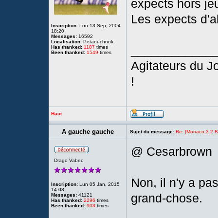
expects hors je
Les expects d'a
Inscription:
Lun 13 Sep, 2004
18:20
Messages:
16592
Localisation:
Petaouchnok
____________
Has thanked:
1187
times
Been thanked:
1549
times
Agitateurs du 
!
Haut
A gauche gauche
Sujet du message:
Re: [Monaco 3-2 Bre
@ Cesarbrown
Drago Vabec
Non, il n'y a p
Inscription:
Lun 05 Jan, 2015
14:08
grand-chose.
Messages:
41121
Has thanked:
2296
times
Been thanked:
903
times