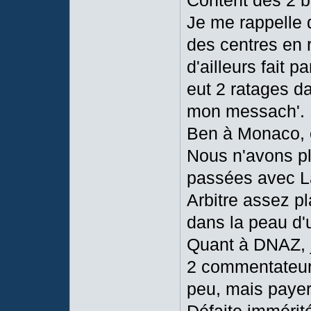
Content des 2 bu
Je me rappelle 
des centres en r
d'ailleurs fait p
eut 2 ratages da
mon messach'.
Ben à Monaco, 
Nous n'avons p
passées avec La
Arbitre assez pl
dans la peau d'
Quant à DNAZ, j'
2 commentateurs,
peu, mais payer 