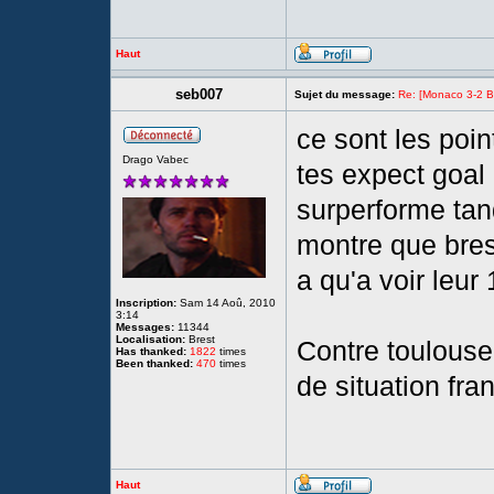
Haut
seb007
Sujet du message:
Re: [Monaco 3-2 Bre
ce sont les poin
Drago Vabec
tes expect goal 
surperforme tan
montre que brest 
a qu'a voir leur 
Inscription:
Sam 14 Aoû, 2010
3:14
Messages:
11344
Localisation:
Brest
Contre toulouse
Has thanked:
1822
times
Been thanked:
470
times
de situation fra
Haut