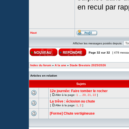
en recul par ra
Haut
Afficher les messages postés depuis:
Page
32
sur
32
[ 478 messa
Index du forum
»
A la une
»
Stade Brestois 2025/2026
Articles en relation
Sujets
12e journée: Faire tomber le rocher
[
Aller à la page:
1
...
20
,
21
,
22
]
La trêve : éclosion ou chute
[
Aller à la page:
1
,
2
]
[Forme] Chute vertigineuse