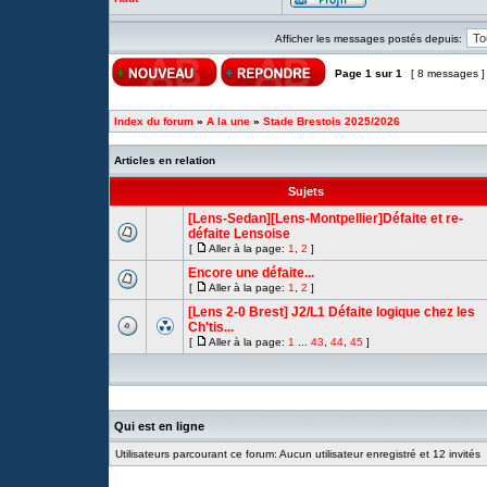
Afficher les messages postés depuis:
Page
1
sur
1
[ 8 messages 
Index du forum
»
A la une
»
Stade Brestois 2025/2026
Articles en relation
Sujets
[Lens-Sedan][Lens-Montpellier]Défaite et re-
défaite Lensoise
[
Aller à la page:
1
,
2
]
Encore une défaite...
[
Aller à la page:
1
,
2
]
[Lens 2-0 Brest] J2/L1 Défaite logique chez les
Ch'tis...
[
Aller à la page:
1
...
43
,
44
,
45
]
Qui est en ligne
Utilisateurs parcourant ce forum: Aucun utilisateur enregistré et 12 invités