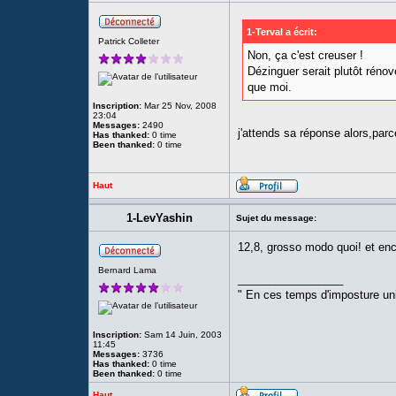
1-Terval a écrit:
Patrick Colleter
Non, ça c'est creuser !
Dézinguer serait plutôt réno
que moi.
Inscription:
Mar 25 Nov, 2008
23:04
Messages:
2490
j'attends sa réponse alors,par
Has thanked:
0 time
Been thanked:
0 time
Haut
1-LevYashin
Sujet du message:
12,8, grosso modo quoi! et e
Bernard Lama
_________________
" En ces temps d'imposture univ
Inscription:
Sam 14 Juin, 2003
11:45
Messages:
3736
Has thanked:
0 time
Been thanked:
0 time
Haut