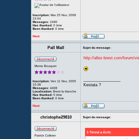
Inscription:
Mar 25 Nov, 2008
23:04
Messages:
2490
Has thanked:
0 time
Been thanked:
0 time
Haut
Pall Mall
Sujet du message:
http://allez-brest.com/forum/
Momo Bouquet
_________________
Inscription:
Ven 11 Nov, 2005
Kestata ?
15:38
Messages:
4408
Localisation:
Brest la blanche
Has thanked:
0 time
Been thanked:
0 time
Haut
christophe29810
Sujet du message:
1-Terval a écrit:
Patrick Colleter