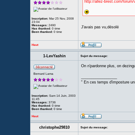
http://allez-brest.com/foru
Inscription:
Mar 25 Nov, 2008
23:04
Messages:
2490
J'avais pas vu,désolé
Has thanked:
0 time
Been thanked:
0 time
Haut
1-LevYashin
Sujet du message:
On n'pardonne plus, on dezing
Bernard Lama
_________________
" En ces temps d'imposture univ
Inscription:
Sam 14 Juin, 2003
11:45
Messages:
3736
Has thanked:
0 time
Been thanked:
0 time
Haut
christophe29810
Sujet du message: