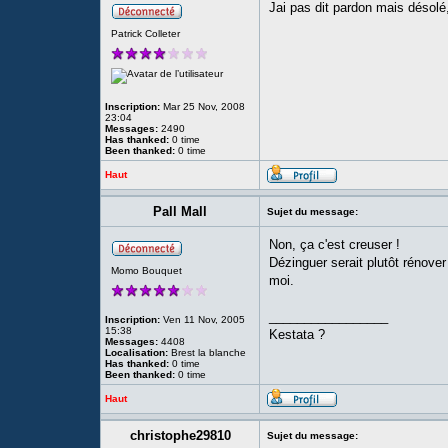
Jai pas dit pardon mais désolé,
Patrick Colleter
Inscription:
Mar 25 Nov, 2008
23:04
Messages:
2490
Has thanked:
0 time
Been thanked:
0 time
Haut
Pall Mall
Sujet du message:
Non, ça c'est creuser !
Dézinguer serait plutôt rénove
Momo Bouquet
moi.
_________________
Inscription:
Ven 11 Nov, 2005
15:38
Kestata ?
Messages:
4408
Localisation:
Brest la blanche
Has thanked:
0 time
Been thanked:
0 time
Haut
christophe29810
Sujet du message: