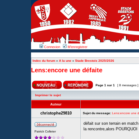
Connexion
M’enregistrer
Index du forum
»
A la une
»
Stade Brestois 2025/2026
Lens:encore une défaite
Page
1
sur
1
[ 8 messages 
Imprimer le sujet
Auteur
christophe29810
Sujet du message:
Lens:encore une d
défait sur son terrain en match
la rencontre,alors POURQUO
Patrick Colleter