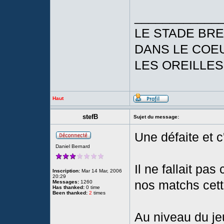
____________
LE STADE BRE
DANS LE COEU
LES OREILLES
Haut
stefB
Sujet du message:
Une défaite et c
Daniel Bernard
Il ne fallait pa
Inscription:
Mar 14 Mar, 2006
20:29
nos matchs cet
Messages:
1260
Has thanked:
0 time
Been thanked:
2
times
Au niveau du jeu