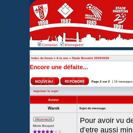
Connexion
M’enregistrer
Index du forum
»
A la une
»
Stade Brestois 2025/2026
Encore une défaite...
Page
2
sur
2
[ 19 messages
Imprimer le sujet
Auteur
Warok
Sujet du message:
Pour avoir vu de
Momo Bouquet
d'etre aussi mina