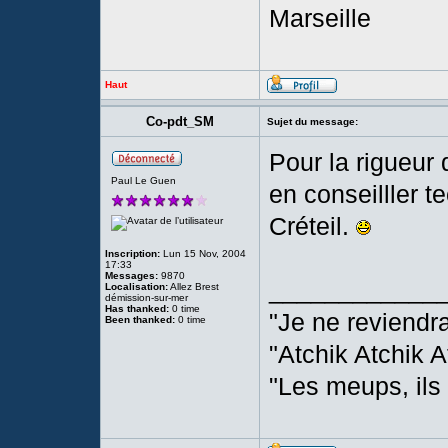
Marseille
Haut
Co-pdt_SM
Sujet du message:
Pour la rigueur 
Paul Le Guen
en conseilller t
Créteil.
Inscription:
Lun 15 Nov, 2004
17:33
Messages:
9870
____________
Localisation:
Allez Brest
démission-sur-mer
Has thanked:
0 time
"Je ne reviendr
Been thanked:
0 time
"Atchik Atchik A
"Les meups, ils