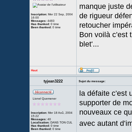
manque juste de
de rigueur défen
Inscription:
Mer 22 Sep, 2004
16:00
Messages:
4483
retoucher impér
Has thanked:
0 time
Been thanked:
0 time
Bon voilà c'est 
blet'...
Haut
tyjean3222
Sujet du message:
la défaite c'es
Lionel Quemener
supporter de mo
nouveaux ce qu'e
Inscription:
Mer 18 Aoû, 2004
15:22
Messages:
40
avec autant d'
Localisation:
DANS TON CUL
Has thanked:
0 time
Been thanked:
0 time