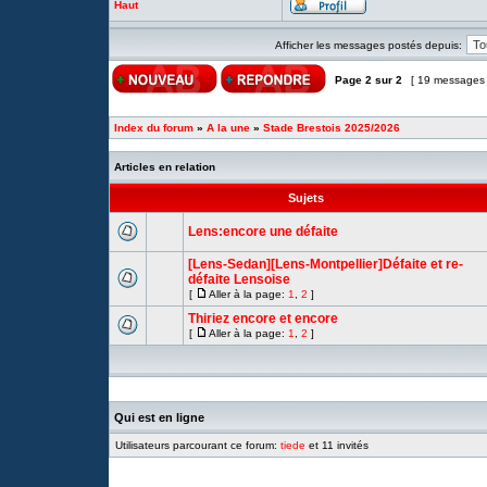
Haut
Afficher les messages postés depuis:
Page
2
sur
2
[ 19 messages
Index du forum
»
A la une
»
Stade Brestois 2025/2026
Articles en relation
Sujets
Lens:encore une défaite
[Lens-Sedan][Lens-Montpellier]Défaite et re-
défaite Lensoise
[
Aller à la page:
1
,
2
]
Thiriez encore et encore
[
Aller à la page:
1
,
2
]
Qui est en ligne
Utilisateurs parcourant ce forum:
tiede
et 11 invités