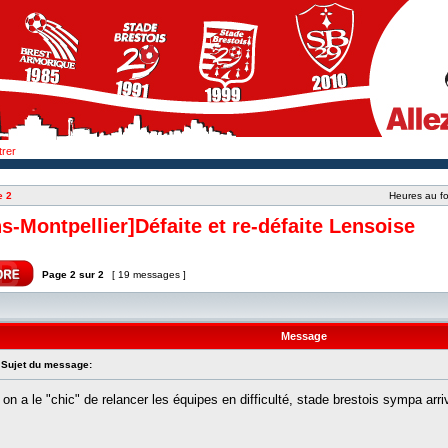
trer
e 2
Heures au fo
-Montpellier]Défaite et re-défaite Lensoise
Page
2
sur
2
[ 19 messages ]
Message
Sujet du message:
on a le "chic" de relancer les équipes en difficulté, stade brestois sympa arr