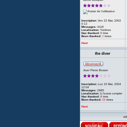
Inscription:
Ven 22 Mar, 2002
0:12
Messages:
4116
Localisation:
Yvelines
Has thanked:
0 time
Been thanked:
2
times
Haut
the diver
Jean Pierre Bosser
Inscription:
Lun 10 Mai, 2004
12:04
Messages:
2985
Localisation:
à l'ouest complet
Has thanked:
0 time
Been thanked:
26
times
Haut
Af