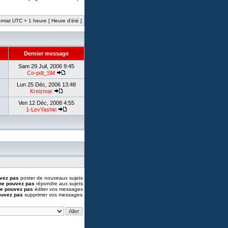
rmat UTC + 1 heure [ Heure d’été ]
Dernier message
Sam 29 Juil, 2006 9:45
Co-pdt_SM
Lun 25 Déc, 2006 13:48
Kreizmar
Ven 12 Déc, 2008 4:55
1-LevYashin
vez pas
poster de nouveaux sujets
ne pouvez pas
répondre aux sujets
e pouvez pas
éditer vos messages
ouvez pas
supprimer vos messages