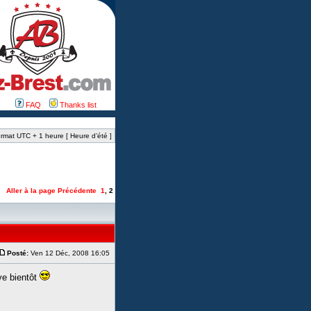
FAQ
Thanks list
rmat UTC + 1 heure [ Heure d’été ]
Aller à la page
Précédente
1
,
2
Posté:
Ven 12 Déc, 2008 16:05
ive bientôt