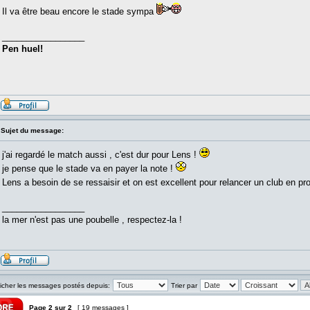
Il va être beau encore le stade sympa
_________________
Pen huel!
Sujet du message:
j'ai regardé le match aussi , c'est dur pour Lens !
je pense que le stade va en payer la note !
Lens a besoin de se ressaisir et on est excellent pour relancer un club en pr
_________________
la mer n'est pas une poubelle , respectez-la !
ficher les messages postés depuis:
Trier par
Page
2
sur
2
[ 19 messages ]