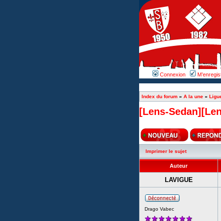
Connexion
M’enregis
Index du forum
»
A la une
»
Ligu
[Lens-Sedan][Lens
Imprimer le sujet
Auteur
LAVIGUE
Drago Vabec