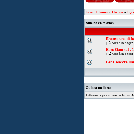
Index du forum
»
A la une
»
Ligu
Articles en relation
Encore une défai
[
Aller à la page:
Eere Goursat : 1
[
Aller à la page:
Lens:encore une
Qui est en ligne
Utilisateurs parcourant ce forum: Au