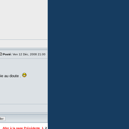
Posté:
Ven 12 Déc, 2008 21:00
oie au doute .
Aller à la page
Précédente
1
,
2