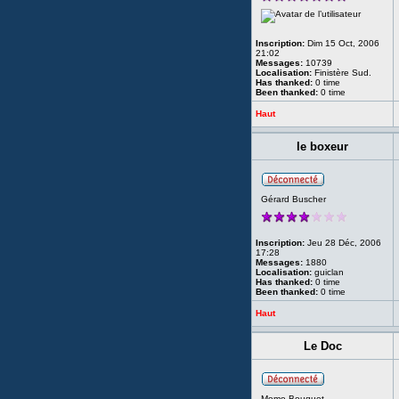
Inscription:
Dim 15 Oct, 2006
21:02
Messages:
10739
Localisation:
Finistère Sud.
Has thanked:
0 time
Been thanked:
0 time
Haut
le boxeur
Gérard Buscher
Inscription:
Jeu 28 Déc, 2006
17:28
Messages:
1880
Localisation:
guiclan
Has thanked:
0 time
Been thanked:
0 time
Haut
Le Doc
Momo Bouquet