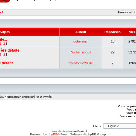
e 2
Heures au fo
Sujets
Auteur
Réponses
Vus
te...
doberman
18
2791
1
,
2
]
 ère défaite
MichelTanguy
22
3272
1
,
2
]
 défaite
christophe29810
7
1268
cun utilisateur enregistré et 0 invités
Vous
ne pou
Vous
Vous
n
Vous
ne p
Aller à:
www.allez-brest.com
on Facebook
Powered by
phpBB
® Forum Software © phpBB Group