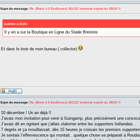
Sujet du message:
Re: [Brest 1-0 Eindhoven] J6/LDC Immense exploit du SB29 !!!
juanito a écrit:
Il y en a sur la Boutique en Ligne du Stade Brestois
Et dans le tiroir de mon bureau ( collector)
Sujet du message:
Re: [Brest 1-0 Eindhoven] J6/LDC Immense exploit du SB29 !!!
10 décembre ! Un an déjà !!
J’avais mon invitation pour venir à Guingamp, plus précisément une convoc
J’avais dit en rigolant que j’allais slalomer entre les supporters hollandais…
7 degrés et ça mouillassait, dès 15 heures je croisais les premiers supporters
Je sentais l’effervescence qui montait…quelque chose se préparait à Roudou