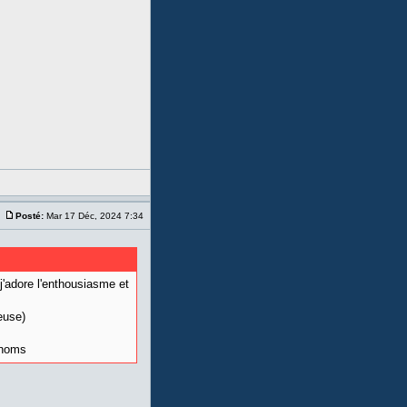
Posté:
Mar 17 Déc, 2024 7:34
j'adore l'enthousiasme et
euse)
s noms