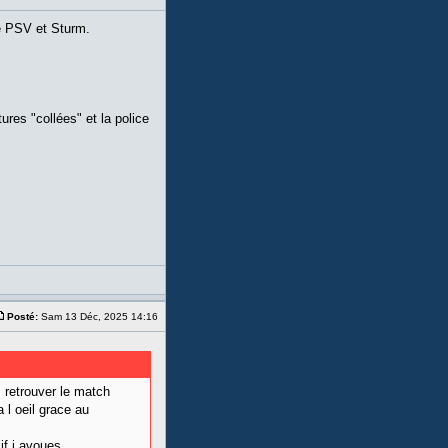
le PSV et Sturm.
res "collées" et la police
Posté:
Sam 13 Déc, 2025 14:16
s retrouver le match
 l oeil grace au
sif j avoues