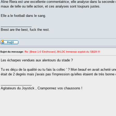
Aline Riera est une excellente commentatrice, elle analyse dans la seconde qu
maux de telle ou telle action, et ces analyses sont toujours justes.
Elle a le football dans le sang.
_________________
Brest are the best, fuck the rest.
Sujet du message:
Re: [Brest 1-0 Eindhoven] J6/LDC Immense exploit du SB29 !!!
Les écharpes vendues aux alentours du stade ?
Tu es déçu de la qualité ou tu fais la collec ' ? Mon beauf en avait acheté une
était de 2 degrés mais j'avais pas l'impression qu'elles étaient de très bonne 
_________________
Agitateurs du Joystick , Cramponnez vos chaussons !