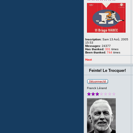
Inscription:
Sam 13 Aoû, 2005
15:53
Messages:
24377
Has thanked:
331
times
Been thanked:
744
times
Haut
Feinte! Le Trocquer!
Franck Lérand