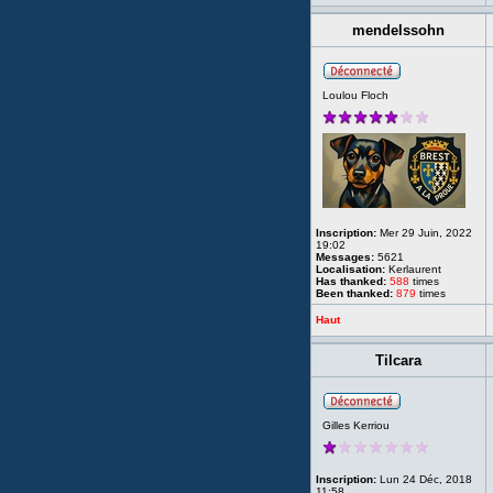
mendelssohn
Loulou Floch
Inscription:
Mer 29 Juin, 2022
19:02
Messages:
5621
Localisation:
Kerlaurent
Has thanked:
588
times
Been thanked:
879
times
Haut
Tilcara
Gilles Kerriou
Inscription:
Lun 24 Déc, 2018
11:58