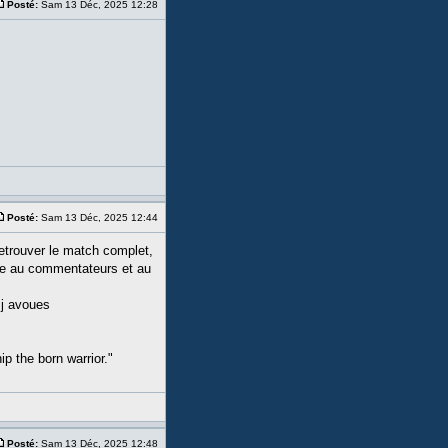
Posté:
Sam 13 Déc, 2025 12:28
Posté:
Sam 13 Déc, 2025 12:44
 retrouver le match complet,
ace au commentateurs et au
f j avoues
ip the born warrior."
Posté:
Sam 13 Déc, 2025 12:48