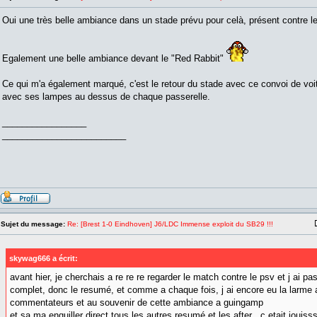
Oui une très belle ambiance dans un stade prévu pour celà, présent contre 
Egalement une belle ambiance devant le "Red Rabbit"
Ce qui m'a également marqué, c'est le retour du stade avec ce convoi de voitu
avec ses lampes au dessus de chaque passerelle.
_________________
_________________________
Sujet du message:
Re: [Brest 1-0 Eindhoven] J6/LDC Immense exploit du SB29 !!!
skywag666 a écrit:
avant hier, je cherchais a re re re regarder le match contre le psv et j ai pa
complet, donc le resumé, et comme a chaque fois, j ai encore eu la larme a
commentateurs et au souvenir de cette ambiance a guingamp
et sa ma enquiller direct tous les autres resumé et les after , c etait jouiss