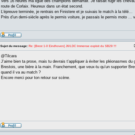
Vers 16 heures ma ligue des champions démarrait. Je faisait rugir les chevau
route de Corlaix. Heureux dans un état second.
L’épreuve terminée, je rentrais en Finistere et je suivais le match à la télé…
Près d’un demi-siècle après le permis voiture, je passais le permis mot
Sujet du message:
Re: [Brest 1-0 Eindhoven] J6/LDC Immense exploit du SB29 !!!
@Tilcara
J’aime bien ta prose, mais tu devrais t’appliquer à éviter les pléonasmes du 
Brestois, une bière à la main. Franchement, que veux-tu qu’un supporter Bres
quand il va au match ?
Encore merci pour ton retour sur scène.