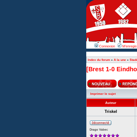
Connexion
M’enregis
Index du forum
»
A la une
»
Stad
[Brest 1-0 Eindh
Imprimer le sujet
Auteur
Triskel
Drago Vabec