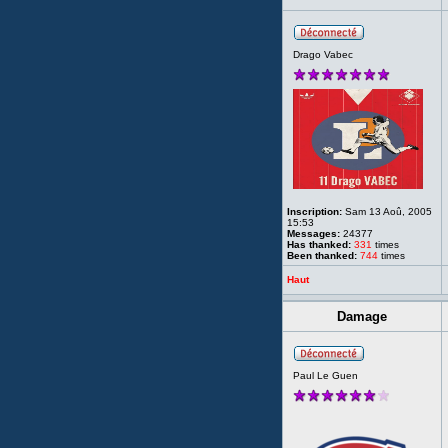
Drago Vabec
Inscription:
Sam 13 Aoû, 2005
15:53
Messages:
24377
Has thanked:
331
times
Been thanked:
744
times
Haut
Damage
Paul Le Guen