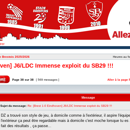
trer
e Brestois 2025/2026
Heures au fo
oven] J6/LDC Immense exploit du SB29 !!!
Page
38
sur
38
[ 569 messages ]
Aller à la page
Message
Sujet du message:
Re: [Brest 1-0 Eindhoven] J6/LDC Immense exploit du SB29 !!!
DZ a trouvé son style de jeu, à domicile comme à l'extérieur, il aspire l'équip
l'extérieur ça peut être regardable mais à domicile c'est moche lorsque tu es
fait des résultats , ça passe...