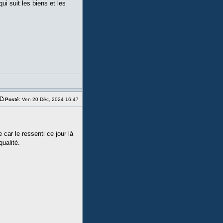
i suit les biens et les
Posté:
Ven 20 Déc, 2024 16:47
 car le ressenti ce jour là
qualité.