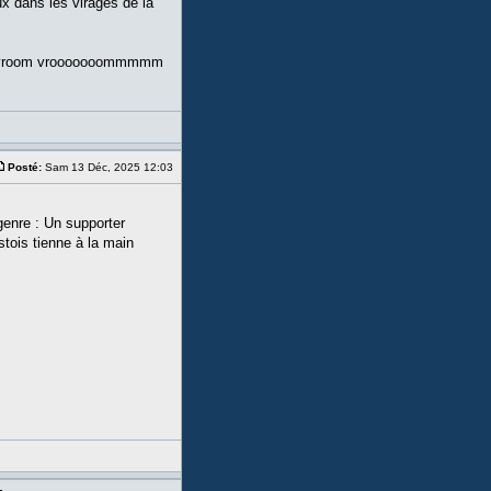
x dans les virages de la
o … vroom vrooooooommmmm
Posté:
Sam 13 Déc, 2025 12:03
genre : Un supporter
tois tienne à la main