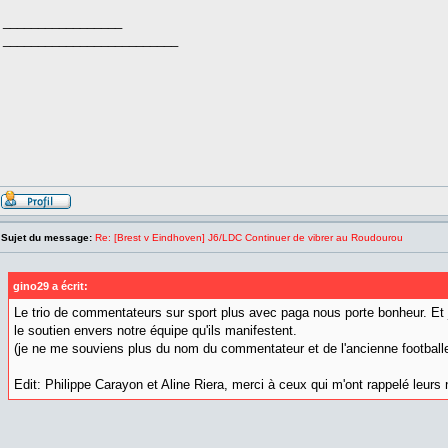
_________________
_________________________
Sujet du message:
Re: [Brest v Eindhoven] J6/LDC Continuer de vibrer au Roudourou
gino29 a écrit:
Le trio de commentateurs sur sport plus avec paga nous porte bonheur. Et 
le soutien envers notre équipe qu'ils manifestent.
(je ne me souviens plus du nom du commentateur et de l'ancienne football
Edit: Philippe Carayon et Aline Riera, merci à ceux qui m'ont rappelé leur