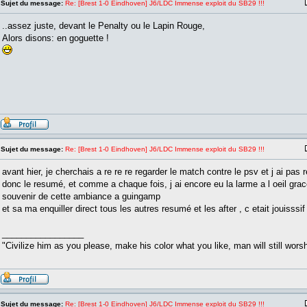
Sujet du message:
Re: [Brest 1-0 Eindhoven] J6/LDC Immense exploit du SB29 !!!
..assez juste, devant le Penalty ou le Lapin Rouge,
Alors disons: en goguette !
Sujet du message:
Re: [Brest 1-0 Eindhoven] J6/LDC Immense exploit du SB29 !!!
avant hier, je cherchais a re re re regarder le match contre le psv et j ai pas
donc le resumé, et comme a chaque fois, j ai encore eu la larme a l oeil gr
souvenir de cette ambiance a guingamp
et sa ma enquiller direct tous les autres resumé et les after , c etait jouisssi
_________________
"Civilize him as you please, make his color what you like, man will still worsh
Sujet du message:
Re: [Brest 1-0 Eindhoven] J6/LDC Immense exploit du SB29 !!!