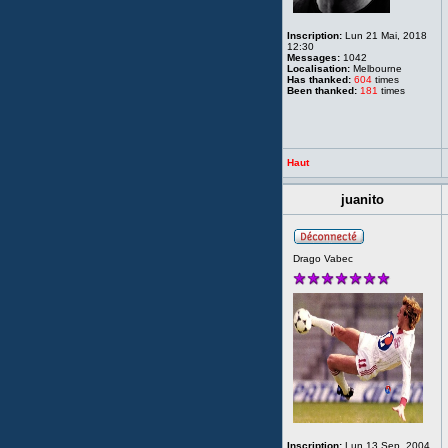
Inscription:
Lun 21 Mai, 2018
12:30
Messages:
1042
Localisation:
Melbourne
Has thanked:
604
times
Been thanked:
181
times
Haut
juanito
Drago Vabec
Inscription:
Lun 13 Sep, 2004