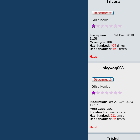
Tilcara
Gilles Kerriou
Inscription:
Lun 24 Déc, 2018
11:58
Messages:
382
Has thanked:
404
times
Been thanked:
157
times
Haut
skywag666
Gilles Kerriou
Inscription:
Dim 27 Oct, 2024
12:57
Messages:
351
Localisation:
menez are
Has thanked:
211
times
Been thanked:
26
times
Haut
Triskel