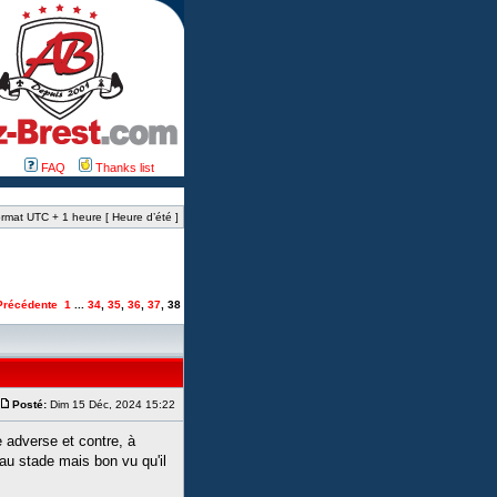
FAQ
Thanks list
rmat UTC + 1 heure [ Heure d’été ]
Précédente
1
...
34
,
35
,
36
,
37
,
38
Posté:
Dim 15 Déc, 2024 15:22
e adverse et contre, à
 au stade mais bon vu qu'il