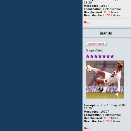
18:20
Messages:
16597
Localisation:
Petaouchnok
Has thanked:
1187
times
Been thanked:
1551
times
Haut
juanito
Drago Vabec
Inscription:
Lun 13 Sep, 2004
18:20
Messages:
16597
Localisation:
Petaouchnok
Has thanked:
1187
times
Been thanked:
1551
times
Haut