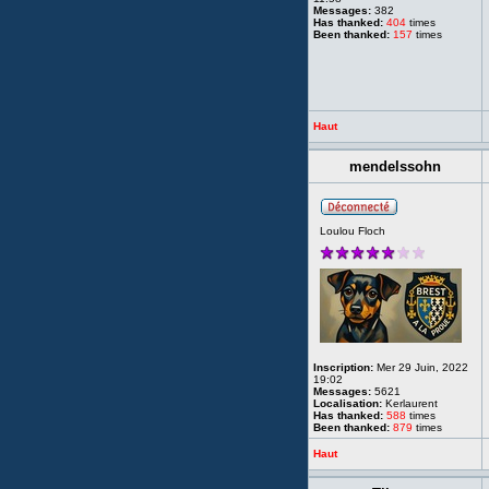
Messages:
382
Has thanked:
404
times
Been thanked:
157
times
Haut
mendelssohn
Loulou Floch
Inscription:
Mer 29 Juin, 2022
19:02
Messages:
5621
Localisation:
Kerlaurent
Has thanked:
588
times
Been thanked:
879
times
Haut