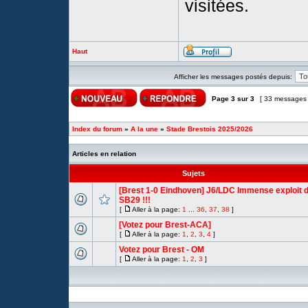
visitées.
Haut
Afficher les messages postés depuis:
Page
3
sur
3
[ 33 messages
Index du forum
»
A la une
»
Stade Brestois 2025/2026
Articles en relation
Sujets
[Brest 1-0 Eindhoven] J6/LDC Immense exploit 
SB29 !!!
[
Aller à la page:
1
...
36
,
37
,
38
]
[Votez pour Brest-ACA]
[
Aller à la page:
1
,
2
,
3
,
4
]
Votez pour Brest - OM
[
Aller à la page:
1
,
2
,
3
]