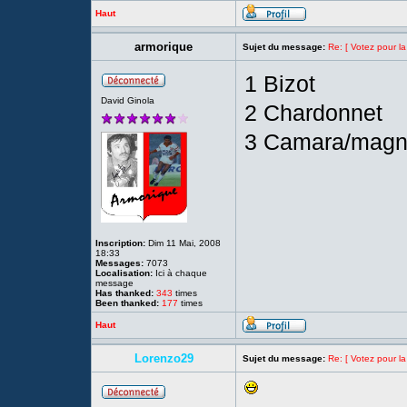
Haut
armorique
Sujet du message:
Re: [ Votez pour la
1 Bizot
David Ginola
2 Chardonnet
3 Camara/magne
Inscription:
Dim 11 Mai, 2008
18:33
Messages:
7073
Localisation:
Ici à chaque
message
Has thanked:
343
times
Been thanked:
177
times
Haut
Lorenzo29
Sujet du message:
Re: [ Votez pour la