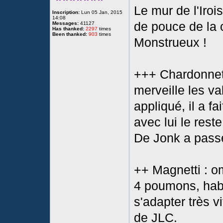
Le mur de l'Iroi
Inscription:
Lun 05 Jan, 2015
14:08
de pouce de la ch
Messages:
41127
Has thanked:
2297
times
Been thanked:
903
times
Monstrueux !
+++ Chardonnet 
merveille les va
appliqué, il a 
avec lui le reste
De Jonk a passé 
++ Magnetti : o
4 poumons, habi
s'adapter très v
de JLC.