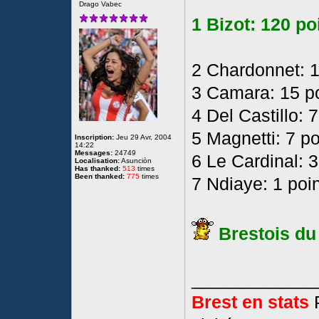
Drago Vabec
1 Bizot: 120 po
2 Chardonnet: 1
3 Camara: 15 p
4 Del Castillo: 
5 Magnetti: 7 po
Inscription:
Jeu 29 Avr, 2004
14:22
Messages:
24749
6 Le Cardinal: 3
Localisation:
Asunciòn
Has thanked:
513
times
Been thanked:
775
times
7 Ndiaye: 1 poin
Brestois du
____________
Brest en stats
P