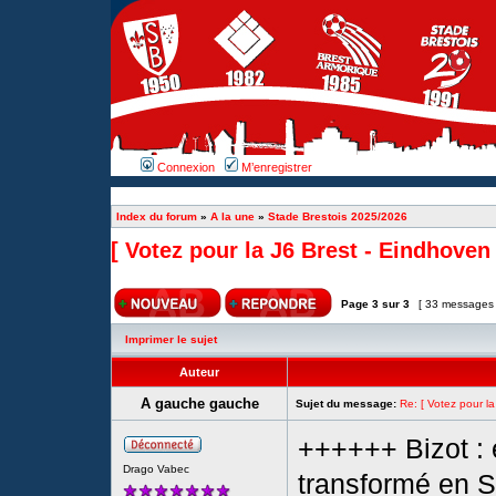
Connexion
M’enregistrer
Index du forum
»
A la une
»
Stade Brestois 2025/2026
[ Votez pour la J6 Brest - Eindhoven 
Page
3
sur
3
[ 33 messages
Imprimer le sujet
Auteur
A gauche gauche
Sujet du message:
Re: [ Votez pour la
++++++ Bizot :
Drago Vabec
transformé en 