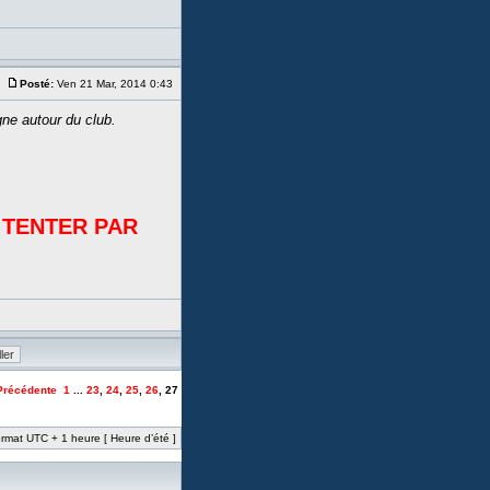
Posté:
Ven 21 Mar, 2014 0:43
gne autour du club.
 TENTER PAR
Précédente
1
...
23
,
24
,
25
,
26
,
27
rmat UTC + 1 heure [ Heure d’été ]