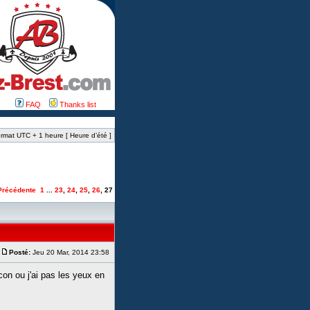
FAQ
Thanks list
rmat UTC + 1 heure [ Heure d’été ]
Précédente
1
...
23
,
24
,
25
,
26
,
27
Posté:
Jeu 20 Mar, 2014 23:58
con ou j'ai pas les yeux en