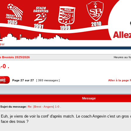
trer
e Brestois 2025/2026
Heures au fo
-0 .
Page
27
sur
27
[ 393 messages ]
Aller à la page
Message
Sujet du message:
Re: [Brest - Angers] 1-0 .
Euh, je viens de voir la conf' d'après match. Le coach Angevin c'est un gros 
face des trous ?