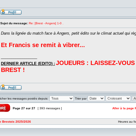
Sujet du message:
Re: [Brest - Angers] 1-0 .
Dans la lignée du match face à Angers, petit édito sur le climat actuel qui rè
Et Francis se remit à vibrer...
_________________
JOUEURS : LAISSEZ-VOUS
DERNIER ARTICLE (EDITO) :
BREST !
ficher les messages postés depuis:
Trier par
Page
27
sur
27
[ 393 messages ]
Aller à la page
e Brestois 2025/2026
Heures au fo