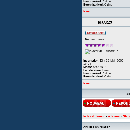
Has thanked:
0 time
Been thanked:
0 time
Haut
MaXx29
Bernard Lama
Inscription:
Dim 22 Mai, 2005
10:24
Messages:
3518
Localisation:
Brest
Has thanked:
0 time
Been thanked:
0 time
Haut
Af
Index du forum
»
A la une
»
Stad
Articles en relation