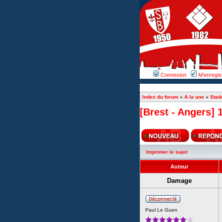
Connexion
M’enregis
Index du forum
»
A la une
»
Stad
[Brest - Angers] 1
Imprimer le sujet
Auteur
Damage
Paul Le Guen