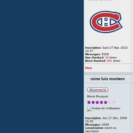
Inscription:
Sam 27 Mar, 2010
14:37
Messages:
8308
Has thanked:
19
times
Been thanked:
891
times
Haut
roine luis montero
Momo Bouquet
Inscription:
Jeu 17 Déc, 2009
15:35
Messages:
4599
Localisation:
beret ou
saucisson