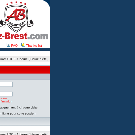
FAQ
Thanks list
rmat UTC + 1 heure [ Heure d’été ]
passe
firmation
tiquement à chaque visite
 ligne pour cette session
rmat UTC + 1 heure [ Heure d’été ]