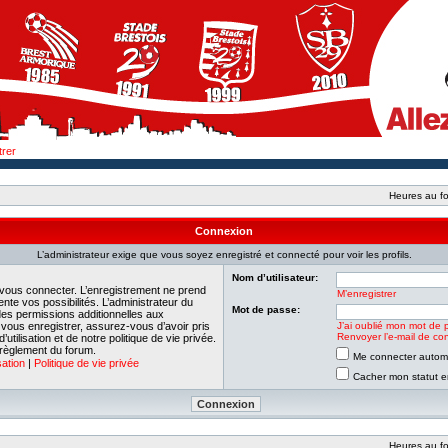
trer
Heures au fo
Connexion
L’administrateur exige que vous soyez enregistré et connecté pour voir les profils.
Nom d’utilisateur:
 vous connecter. L’enregistrement ne prend
M’enregistrer
e vos possibilités. L’administrateur du
Mot de passe:
es permissions additionnelles aux
e vous enregistrer, assurez-vous d’avoir pris
J’ai oublié mon mot de 
Renvoyer l’e-mail de con
tilisation et de notre politique de vie privée.
 règlement du forum.
Me connecter automa
sation
|
Politique de vie privée
Cacher mon statut en
Heures au fo