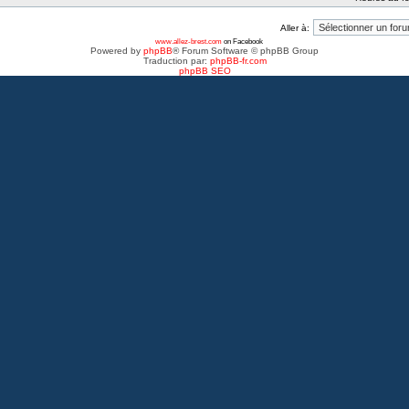
Aller à:
www.allez-brest.com
on Facebook
Powered by
phpBB
® Forum Software © phpBB Group
Traduction par:
phpBB-fr.com
phpBB SEO