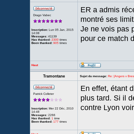
ER a admis réce
Drago Vabec
montré ses limit
Je ne vois pas p
Inscription:
Lun 05 Jan, 2015
14:08
pour ce match d
Messages:
41139
Has thanked:
2300
times
Been thanked:
905
times
Haut
Tramontane
Sujet du message:
Re: [Angers v Brest
En effet, étant
Patrick Colleter
plus tard. Si il 
contre Lyon voi
Inscription:
Mer 22 Déc, 2010
14:48
Messages:
2266
Has thanked:
1
time
Been thanked:
177
times