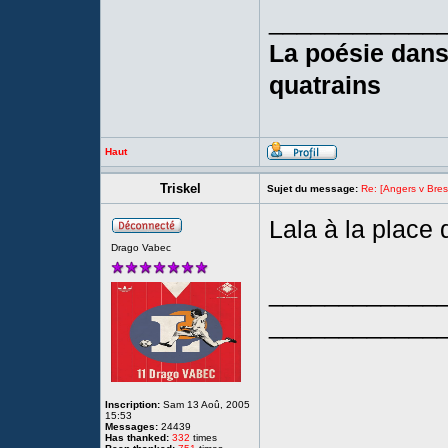
____________
La poésie dans 
quatrains
Haut
Triskel
Sujet du message:
Re: [Angers v Brest
Lala à la place 
Drago Vabec
____________
____________
Inscription:
Sam 13 Aoû, 2005
15:53
Messages:
24439
Has thanked:
332
times