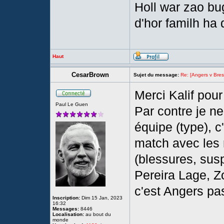
Holl war zao bu
d'hor familh ha 
Haut
CesarBrown
Sujet du message:
Re: [Angers v Brest
Merci Kalif pour
Paul Le Guen
Par contre je n
équipe (type), c
match avec les 
(blessures, sus
Pereira Lage, Zo
c'est Angers p
Inscription:
Dim 15 Jan, 2023
16:32
Messages:
8446
Localisation:
au bout du
____________
monde