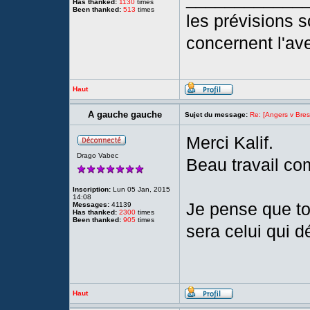
Has thanked:
1130
times
Been thanked:
513
times
les prévisions so
concernent l'ave
Haut
A gauche gauche
Sujet du message:
Re: [Angers v Brest
Merci Kalif.
Drago Vabec
Beau travail co
Inscription:
Lun 05 Jan, 2015
14:08
Je pense que to
Messages:
41139
Has thanked:
2300
times
Been thanked:
905
times
sera celui qui d
Haut