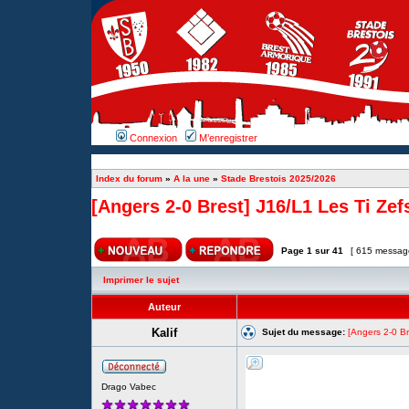
Connexion
M’enregistrer
Index du forum
»
A la une
»
Stade Brestois 2025/2026
[Angers 2-0 Brest] J16/L1 Les Ti Zef
Page
1
sur
41
[ 615 messag
Imprimer le sujet
Auteur
Kalif
Sujet du message:
[Angers 2-0 Br
Drago Vabec