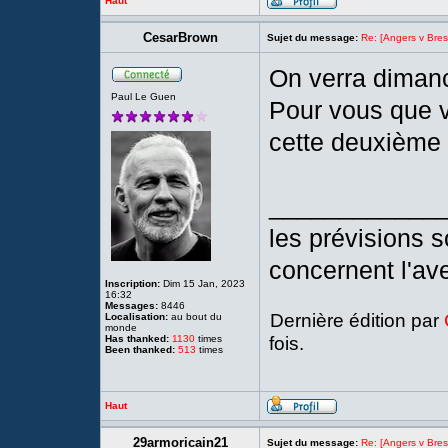
Haut
CesarBrown
Sujet du message:
Re: [Angers v Brest
On verra diman
Paul Le Guen
Pour vous que 
cette deuxième 
____________
les prévisions so
concernent l'ave
Inscription:
Dim 15 Jan, 2023
16:32
Messages:
8446
Dernière édition par
Localisation:
au bout du
monde
fois.
Has thanked:
1130
times
Been thanked:
513
times
Haut
29armoricain21
Sujet du message:
Re: [Angers v Brest