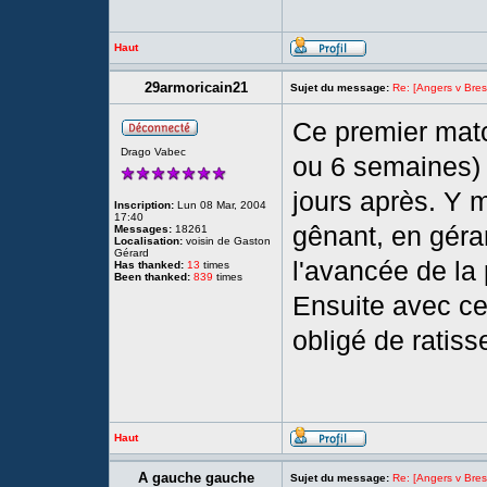
Haut
29armoricain21
Sujet du message:
Re: [Angers v Brest
Ce premier matc
Drago Vabec
ou 6 semaines) 
jours après. Y m
Inscription:
Lun 08 Mar, 2004
17:40
gênant, en géra
Messages:
18261
Localisation:
voisin de Gaston
Gérard
l'avancée de la 
Has thanked:
13
times
Been thanked:
839
times
Ensuite avec ce
obligé de ratiss
Haut
A gauche gauche
Sujet du message:
Re: [Angers v Brest