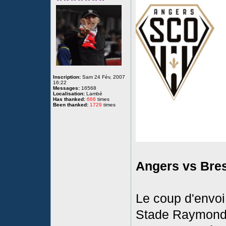
Inscription:
Sam 24 Fév, 2007
16:22
Messages:
16568
Localisation:
Lambé
Has thanked:
666
times
Been thanked:
1729
times
Angers vs Bres
Le coup d'envoi
Stade Raymond 