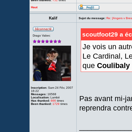
Been thanked:
751
times
Haut
Kalif
Sujet du message:
Re: [Angers v Brest
scoutfoot29 a écr
Drago Vabec
Je vois un aut
Le Cardinal, L
que
Coulibaly 
Inscription:
Sam 24 Fév, 2007
16:22
Messages:
16568
Pas avant mi-jan
Localisation:
Lambé
Has thanked:
666
times
Been thanked:
1729
times
reprendra contr
____________