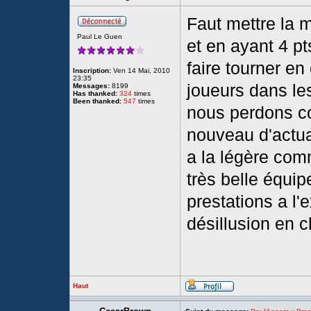
Faut mettre la 
Paul Le Guen
et en ayant 4 pt
faire tourner e
Inscription:
Ven 14 Mai, 2010
23:35
joueurs dans les
Messages:
8199
Has thanked:
324
times
Been thanked:
547
times
nous perdons co
nouveau d'actual
a la légère com
très belle équi
prestations a l'
désillusion en 
Haut