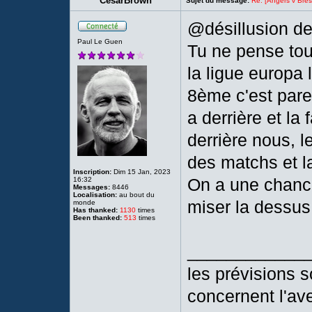
CesarBrown
Sujet du message:
Re: [Angers v Brest
@désillusion de
Paul Le Guen
Tu ne pense tou
la ligue europa 
8ème c'est parei
a derrière et la
derrière nous, l
des matchs et la
Inscription:
Dim 15 Jan, 2023
On a une chance 
16:32
Messages:
8446
Localisation:
au bout du
miser la dessus
monde
Has thanked:
1130
times
Been thanked:
513
times
____________
les prévisions so
concernent l'ave