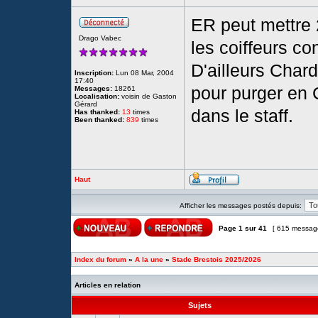
ER peut mettre 2
Drago Vabec
les coiffeurs co
D'ailleurs Char
Inscription:
Lun 08 Mar, 2004
17:40
pour purger en 
Messages:
18261
Localisation:
voisin de Gaston
Gérard
dans le staff.
Has thanked:
13
times
Been thanked:
839
times
Haut
Afficher les messages postés depuis:
Page
1
sur
41
[ 615 messag
Index du forum
»
A la une
»
Stade Brestois 2025/2026
Articles en relation
Sujets