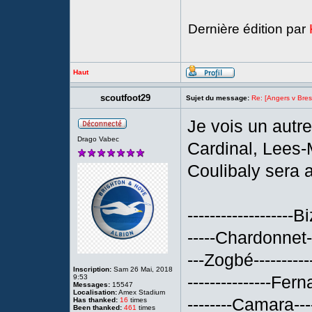
Dernière édition par
Haut
scoutfoot29
Sujet du message:
Re: [Angers v Brest
Je vois un autr
Drago Vabec
Cardinal, Lees-
Coulibaly sera 
-------------------Bi
-----Chardonnet-
---Zogbé----------
Inscription:
Sam 26 Mai, 2018
---------------Fern
9:53
Messages:
15547
Localisation:
Amex Stadium
--------Camara---
Has thanked:
16
times
Been thanked:
461
times