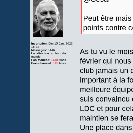
Peut être mais i
points contre 
Inscription:
Dim 15 Jan, 2023
16:32
As tu vu le moi
Messages:
8446
Localisation:
au bout du
monde
février qui nous
Has thanked:
1130
times
Been thanked:
513
times
club jamais un c
important à la f
meilleure équipe
suis convaincu q
LDC et pour cel
maintien se fera
Une place dans l