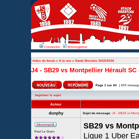
Connexion
M’enregistrer
Index du forum
»
A la une
»
Stade Brestois 2025/2026
J4 - SB29 vs Montpellier Hérault SC -
Page
1
sur
44
[ 655 messag
Imprimer le sujet
Auteur
dunphy
Sujet du message:
J4 - SB29 vs Montpe
SB29 vs Montpe
Paul Le Guen
Ligue 1 Uber Ea