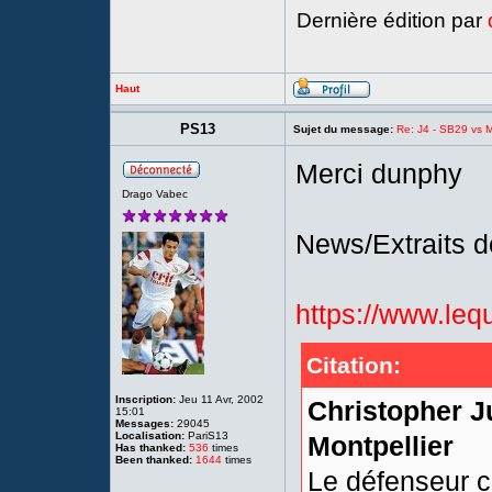
Dernière édition par
Haut
PS13
Sujet du message:
Re: J4 - SB29 vs Mo
Merci dunphy
Drago Vabec
News/Extraits d
https://www.lequ
Citation:
Inscription:
Jeu 11 Avr, 2002
Christopher J
15:01
Messages:
29045
Localisation:
PariS13
Montpellier
Has thanked:
536
times
Been thanked:
1644
times
Le défenseur c