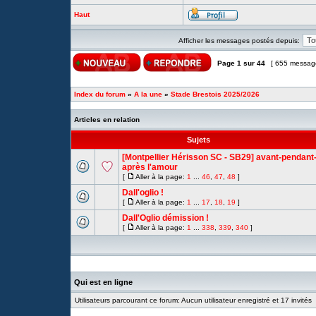
Haut
Afficher les messages postés depuis:
Page
1
sur
44
[ 655 messag
Index du forum
»
A la une
»
Stade Brestois 2025/2026
Articles en relation
Sujets
[Montpellier Hérisson SC - SB29] avant-pendant
après l'amour
[
Aller à la page:
1
...
46
,
47
,
48
]
Dall'oglio !
[
Aller à la page:
1
...
17
,
18
,
19
]
Dall'Oglio démission !
[
Aller à la page:
1
...
338
,
339
,
340
]
Qui est en ligne
Utilisateurs parcourant ce forum: Aucun utilisateur enregistré et 17 invités