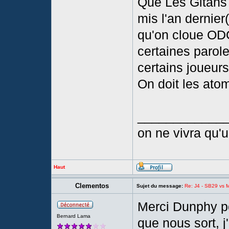
Que Les Gitans 
mis l'an dernier
qu'on cloue ODO
certaines parole
certains joueurs
On doit les atom
____________
on ne vivra qu'un
Haut
Clementos
Sujet du message:
Re: J4 - SB29 vs Mo
Merci Dunphy po
Bernard Lama
que nous sort, 