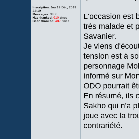
Inscription:
Jeu 19 Déc, 2019
22:19
L'occasion est b
Messages:
3850
Has thanked:
610
times
Been thanked:
487
times
très malade et p
Savanier.
Je viens d'écou
tension est à s
personnage Mo
informé sur Mon
ODO pourrait êt
En résumé, ils 
Sakho qui n'a pl
joue avec la tro
contrariété.