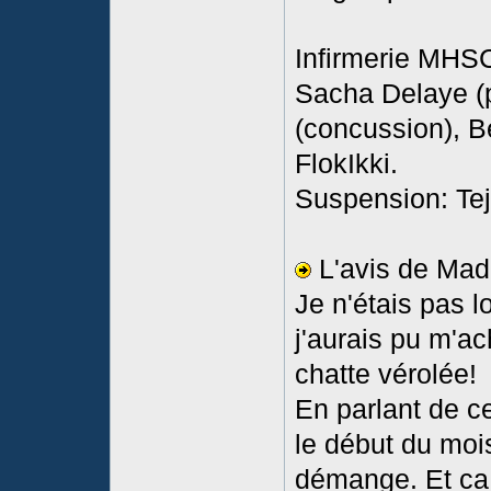
Infirmerie MHSC
Sacha Delaye (p
(concussion), Be
FlokIkki.
Suspension: Tej
L'avis de Ma
Je n'étais pas 
j'aurais pu m'a
chatte vérolée!
En parlant de c
le début du mois,
démange. Et ca c