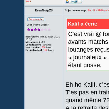
Haut
BresGuip29
Sujet du message:
Re: J4 - SB29 vs Mo
Kalif a écrit:
Jean Pierre Bosser
C’est vrai @To
Inscription:
Mar 22 Sep, 2020
13:22
avants-matchs,
Messages:
2589
Localisation:
Paname
Has thanked:
85
times
louanges reçus
Been thanked:
112
times
« journaleux » 
étant gosse.
Eh ho Kalif, c’es
T’es pas en trai
quand même ?
À la retraite d