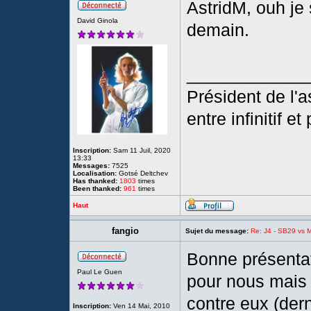
AstridM, ouh je 
David Ginola
demain.
____________
Président de l'a
entre infinitif e
Inscription:
Sam 11 Juil, 2020
13:33
Messages:
7525
Localisation:
Gotsé Deltchev
Has thanked:
1803
times
Been thanked:
961
times
Haut
fangio
Sujet du message:
Re: J4 - SB29 vs Mo
Bonne présentat
Paul Le Guen
pour nous mais
contre eux (dern
Inscription:
Ven 14 Mai, 2010