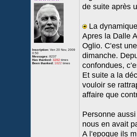
de suite après u
La dynamique
Apres la Dalle 
Oglio. C'est une
Inscription:
Ven 20 Nov, 2009
dimanche. Depui
0:50
Messages:
8237
Has thanked:
3282
times
confondues, c'e
Been thanked:
1022
times
Et suite a la dé
vouloir se rattr
affaire que cont
Personne aussi 
nous en avait p
A l'epoque ils m