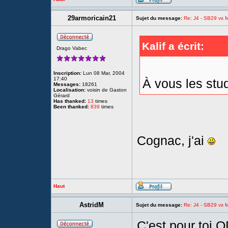
29armoricain21
Sujet du message:
Re: J4 - SB29 vs Mo
Kalif a écrit:
Drago Vabec
Inscription:
Lun 08 Mar, 2004
17:40
À vous les stud
Messages:
18261
Localisation:
voisin de Gaston
Gérard
Has thanked:
13
times
Been thanked:
839
times
Cognac, j'ai
Haut
AstridM
Sujet du message:
Re: J4 - SB29 vs Mo
C'est pour toi 