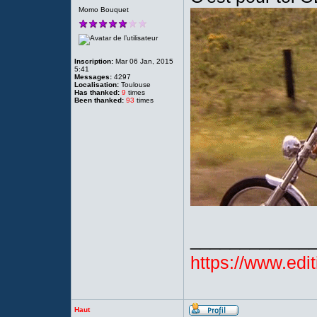
Momo Bouquet
Inscription:
Mar 06 Jan, 2015
5:41
Messages:
4297
Localisation:
Toulouse
Has thanked:
9
times
Been thanked:
93
times
____________
https://www.edit
Haut