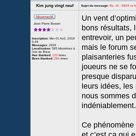
Kim jung vingt neuf
Sujet du message:
Re: J4 - SB29 vs Mo
Un vent d’optim
Jean Pierre Bosser
bons résultats, 
entrevoir, un p
Inscription:
Mer 01 Aoû, 2018
0:49
mais le forum s
Messages:
2926
Localisation:
585 kilomètres à
l’est de Brest
plaisanteries fu
Has thanked:
120
times
Been thanked:
280
times
joueurs ne se fo
presque disparu
leurs idées, les
nous sommes d
indéniablement.
Ce phénomène s
et c’est ça qui