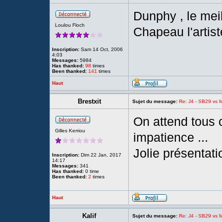
Dunphy , le meil
Loulou Floch
Chapeau l'artist
Inscription:
Sam 14 Oct, 2006
4:03
Messages:
5984
Has thanked:
98
times
Been thanked:
141
times
Haut
Brestxit
Sujet du message:
Re: J4 - SB29 vs Mo
On attend tous 
Gilles Kerriou
impatience ...
Jolie présentatio
Inscription:
Dim 22 Jan, 2017
14:17
Messages:
341
Has thanked:
0 time
Been thanked:
2
times
Haut
Kalif
Sujet du message:
Re: J4 - SB29 vs Mo