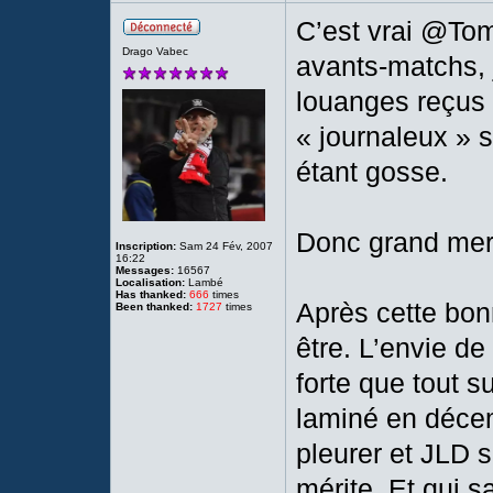
C’est vrai @Tom
Drago Vabec
avants-matchs, 
louanges reçus 
« journaleux » s
étant gosse.
Donc grand mer
Inscription:
Sam 24 Fév, 2007
16:22
Messages:
16567
Localisation:
Lambé
Has thanked:
666
times
Après cette bonn
Been thanked:
1727
times
être. L’envie de
forte que tout s
laminé en déce
pleurer et JLD s
mérite. Et qui s