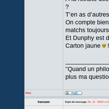
?
T’en as d’autr
On compte bien 
matchs toujours 
Et Dunphy est d
Carton jaune
____________
"Quand un phil
plus ma questio
Haut
transam
Sujet du message:
Re: J4 - SB29 vs Mo