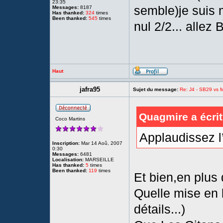
23:35
semble)je suis 
Messages:
8187
Has thanked:
324
times
Been thanked:
545
times
nul 2/2... allez B
Haut
jafra95
Sujet du message:
Re: J4 - SB29 vs Mo
Quagmire a écrit
Coco Martins
Applaudissez l’
Inscription:
Mar 14 Aoû, 2007
0:30
Messages:
6481
Localisation:
MARSEILLE
Has thanked:
5
times
Been thanked:
119
times
Et bien,en plus 
Quelle mise en b
détails...)