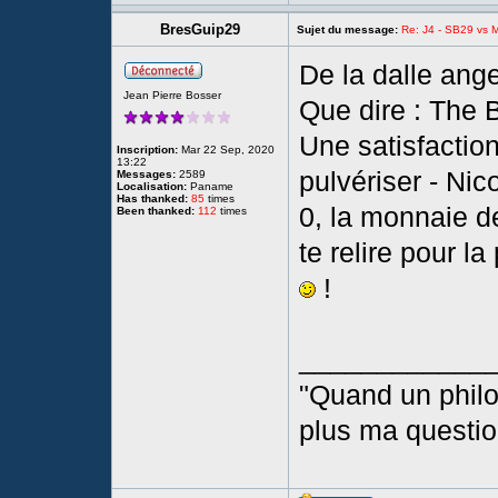
BresGuip29
Sujet du message:
Re: J4 - SB29 vs Mo
De la dalle ang
Jean Pierre Bosser
Que dire : The 
Une satisfactio
Inscription:
Mar 22 Sep, 2020
13:22
pulvériser - Nic
Messages:
2589
Localisation:
Paname
Has thanked:
85
times
0, la monnaie de
Been thanked:
112
times
te relire pour l
!
____________
"Quand un phil
plus ma questio