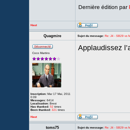
Dernière édition par
Haut
Quagmire
Sujet du message:
Re: J4 - SB29 vs Mo
Applaudissez l’a
Coco Martins
Inscription:
Mar 17 Mai, 2011
0:09
Messages:
6414
Localisation:
Brest
Has thanked:
52
times
Been thanked:
321
times
Haut
toms75
Sujet du message:
Re: J4 - SB29 vs Mo