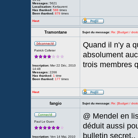
Messages:
5621
Localisation:
Kerlaurent
Has thanked:
588
times
Been thanked:
879
times
Haut
Tramontane
Sujet du message:
Re: [Budget / droit
Quand il n'y a q
Patrick Colleter
absolument aucu
trois membres qu
Inscription:
Mer 22 Déc, 2010
14:48
Messages:
2266
Has thanked:
1
time
Been thanked:
177
times
Haut
fangio
Sujet du message:
Re: [Budget / droit
@ Mendel en lis
Paul Le Guen
déduit aussi pou
bulletin secret..
Inscription:
Ven 14 Mai, 2010