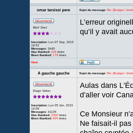
omar tarsissi pere
Sujet du message:
Re: [Budget / droit
L’erreur originel
Mich' Drev'
qu’il y avait au
Inscription:
Lun 07 Sep, 2015
18:52
Messages:
3440
Has thanked:
426
times
Been thanked:
179
times
Haut
A gauche gauche
Sujet du message:
Re: [Budget / droit
Aulas dans L'Éq
Drago Vabec
d'aller voir Cana
Inscription:
Lun 05 Jan, 2015
14:08
Ce Monsieur n'a
Messages:
41135
Has thanked:
2300
times
Been thanked:
905
times
Ne faisait-il pas
chaîne cryptée 