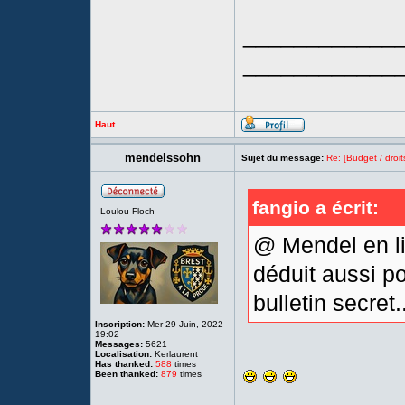
____________
____________
Haut
mendelssohn
Sujet du message:
Re: [Budget / droit
fangio a écrit:
Loulou Floch
@ Mendel en li
déduit aussi po
bulletin secret.
Inscription:
Mer 29 Juin, 2022
19:02
Messages:
5621
Localisation:
Kerlaurent
Has thanked:
588
times
Been thanked:
879
times