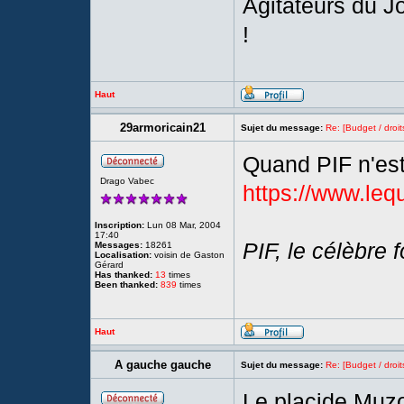
Agitateurs du 
!
Haut
29armoricain21
Sujet du message:
Re: [Budget / droit
Quand PIF n'es
Drago Vabec
https://www.lequ
Inscription:
Lun 08 Mar, 2004
17:40
PIF, le célèbre
Messages:
18261
Localisation:
voisin de Gaston
Gérard
Has thanked:
13
times
Been thanked:
839
times
Haut
A gauche gauche
Sujet du message:
Re: [Budget / droit
Le placide Muzo2