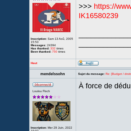
>>>
https://www.
IK16580239
____________
Inscription:
Sam 13 Aoû, 2005
____________
15:53
Messages:
24394
Has thanked:
332
times
Been thanked:
750
times
Haut
mendelssohn
Sujet du message:
Re: [Budget / droit
À force de dédu
Loulou Floch
Inscription:
Mer 29 Juin, 2022
19:02