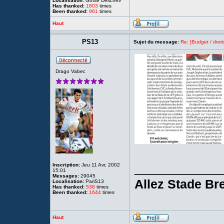
Localisation:
Gotsé Deltchev
Has thanked:
1803
times
Been thanked:
961
times
Haut
PS13
Sujet du message:
Re: [Budget / droit
Drago Vabec
____________
Inscription:
Jeu 11 Avr, 2002
15:01
Messages:
29045
Allez Stade Bre
Localisation:
PariS13
Has thanked:
536
times
Been thanked:
1644
times
Haut