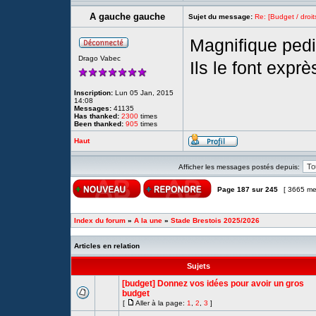
A gauche gauche
Sujet du message:
Re: [Budget / droit
Magnifique pedi
Drago Vabec
Ils le font expr
Inscription:
Lun 05 Jan, 2015
14:08
Messages:
41135
Has thanked:
2300
times
Been thanked:
905
times
Haut
Afficher les messages postés depuis:
Page
187
sur
245
[ 3665 me
Index du forum
»
A la une
»
Stade Brestois 2025/2026
Articles en relation
Sujets
[budget] Donnez vos idées pour avoir un gros
budget
[
Aller à la page:
1
,
2
,
3
]