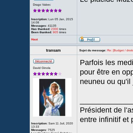
Drago Vabec
Inscription:
Lun 05 Jan, 2015
14:08
Messages:
41135
Has thanked:
2300
times
Been thanked:
905
times
Haut
transam
Sujet du message:
Re: [Budget / droit
Parfois les med
David Ginola
pour être en opp
neuneu ou qu'il 
____________
Président de l'a
entre infinitif e
Inscription:
Sam 11 Juil, 2020
13:33
Messages:
7525