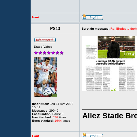
Haut
PS13
Sujet du message:
Re: [Budget / droit
Drago Vabec
____________
Inscription:
Jeu 11 Avr, 2002
15:01
Messages:
29045
Allez Stade Bre
Localisation:
PariS13
Has thanked:
536
times
Been thanked:
1644
times
Haut