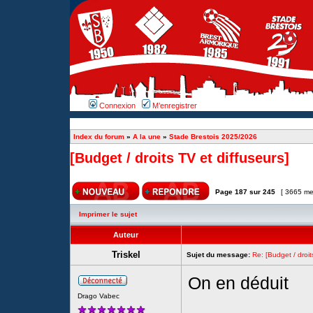
Connexion
M’enregistrer
Index du forum
»
A la une
»
Stade Brestois 2025/2026
[Budget / droits TV et diffuseurs]
Page
187
sur
245
[ 3665 me
Imprimer le sujet
Auteur
Triskel
Sujet du message:
Re: [Budget / droit
On en déduit
Drago Vabec