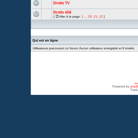
Droits TV
Droits télé
[
Aller à la page:
1
...
20
,
21
,
22
]
Qui est en ligne
Utilisateurs parcourant ce forum: Aucun utilisateur enregistré et 8 invités
www
Powered by
php
Tradu