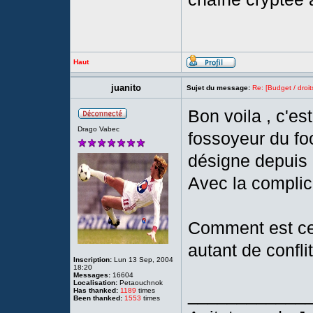
Haut
juanito
Sujet du message:
Re: [Budget / droit
Bon voila , c'es
Drago Vabec
fossoyeur du foo
désigne depuis 
Avec la complic
Comment est ce 
autant de conflit
Inscription:
Lun 13 Sep, 2004
18:20
Messages:
16604
Localisation:
Petaouchnok
____________
Has thanked:
1189
times
Been thanked:
1553
times