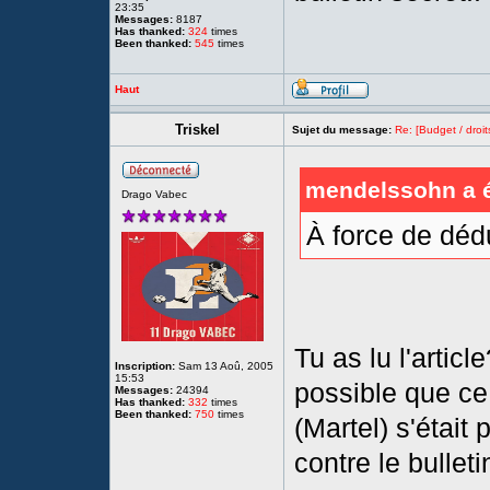
23:35
Messages:
8187
Has thanked:
324
times
Been thanked:
545
times
Haut
Triskel
Sujet du message:
Re: [Budget / droit
mendelssohn a é
Drago Vabec
À force de déd
Tu as lu l'artic
Inscription:
Sam 13 Aoû, 2005
15:53
possible que ce 
Messages:
24394
Has thanked:
332
times
Been thanked:
750
times
(Martel) s'était
contre le bullet