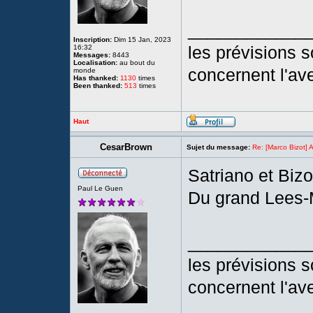
____________
Inscription:
Dim 15 Jan, 2023
les prévisions so
16:32
Messages:
8443
Localisation:
au bout du
concernent l'ave
monde
Has thanked:
1130
times
Been thanked:
513
times
Haut
CesarBrown
Sujet du message:
Re: [Marco Bizot] A
Satriano et Bizo
Paul Le Guen
Du grand Lees-
____________
les prévisions so
concernent l'ave