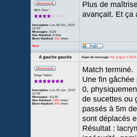
Plus de maîtris
Mich' Drev'
avançait. Et ça
Inscription:
Lun 09 Oct, 2023
10:05
Messages:
3119
Has thanked:
0 time
Been thanked:
101
times
Haut
A gauche gauche
Sujet du message:
Re: [Ligue 2 2024
Match terminé.
Drago Vabec
Une fin gâchée 
0, physiquement
Inscription:
Lun 05 Jan, 2015
14:08
de sucettes ou 
Messages:
41138
Has thanked:
2300
times
Been thanked:
905
times
passés à 5m de
sont déplacés en
Résultat : lacry