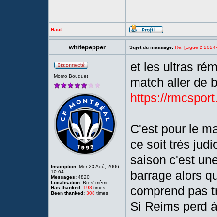
Haut
whitepepper
Sujet du message:
Re: [Ligue 2 2024
et les ultras ré
Momo Bouquet
match aller de b
https://rmcsport
C'est pour le m
ce soit très judi
saison c'est un
Inscription:
Mer 23 Aoû, 2006
barrage alors qu
10:04
Messages:
4820
Localisation:
Bres' même
comprend pas t
Has thanked:
198
times
Been thanked:
308
times
Si Reims perd à 