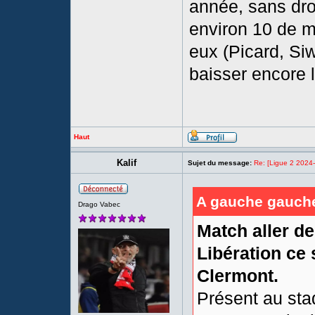
année, sans dro
environ 10 de mo
eux (Picard, Si
baisser encore 
Haut
Kalif
Sujet du message:
Re: [Ligue 2 2024
A gauche gauche 
Drago Vabec
Match aller de
Libération ce 
Clermont.
Présent au sta