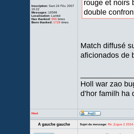
rouge et noirs 
Inscription:
Sam 24 Fév, 2007
16:22
double confron
Messages:
16568
Localisation:
Lambé
Has thanked:
666
times
Been thanked:
1729
times
Match diffusé s
aficionados de
____________
Holl war zao bu
d'hor familh ha 
Haut
A gauche gauche
Sujet du message:
Re: [Ligue 2 2024