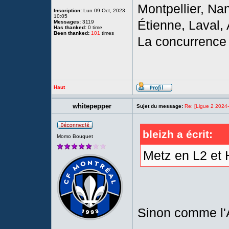
Montpellier, Na
Inscription:
Lun 09 Oct, 2023
10:05
Étienne, Laval, 
Messages:
3119
Has thanked:
0 time
Been thanked:
101
times
La concurrence 
Haut
whitepepper
Sujet du message:
Re: [Ligue 2 2024
bleizh a écrit:
Momo Bouquet
Metz en L2 et 
Sinon comme l'