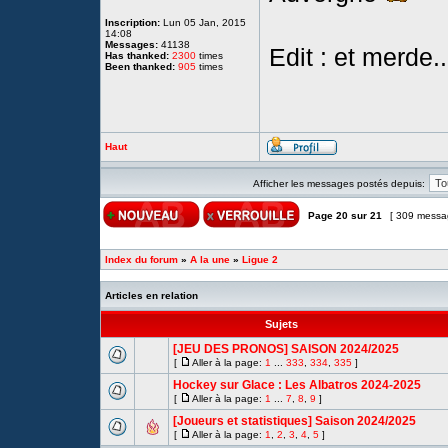
Inscription:
Lun 05 Jan, 2015
14:08
Messages:
41138
Edit : et merde...
Has thanked:
2300
times
Been thanked:
905
times
Haut
Afficher les messages postés depuis:
Page
20
sur
21
[ 309 messa
Index du forum
»
A la une
»
Ligue 2
Articles en relation
Sujets
[JEU DES PRONOS] SAISON 2024/2025
[
Aller à la page:
1
...
333
,
334
,
335
]
Hockey sur Glace : Les Albatros 2024-2025
[
Aller à la page:
1
...
7
,
8
,
9
]
[Joueurs et statistiques] Saison 2024/2025
[
Aller à la page:
1
,
2
,
3
,
4
,
5
]