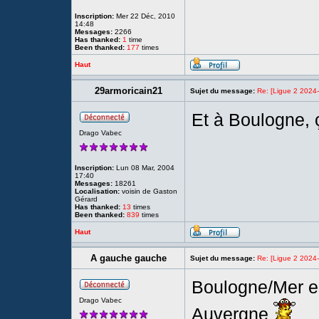
Inscription:
Mer 22 Déc, 2010
14:48
Messages:
2266
Has thanked:
1
time
Been thanked:
177
times
Haut
29armoricain21
Sujet du message:
Re: [Ligue 2 2024
Et à Boulogne, 
Drago Vabec
Inscription:
Lun 08 Mar, 2004
17:40
Messages:
18261
Localisation:
voisin de Gaston
Gérard
Has thanked:
13
times
Been thanked:
839
times
Haut
A gauche gauche
Sujet du message:
Re: [Ligue 2 2024
Boulogne/Mer est
Drago Vabec
Auvergne