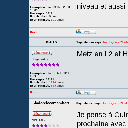
niveau et aussi 
Inscription:
Lun 09 Oct, 2023
10:05
Messages:
3119
Has thanked:
0 time
Been thanked:
101
times
Haut
bleizh
Sujet du message:
Re: [Ligue 2 2024
Metz en L2 et H
Drago Vabec
Inscription:
Dim 17 Juil, 2011
0:33
Messages:
21171
Has thanked:
1726
times
Been thanked:
845
times
Haut
Jadorelecamembert
Sujet du message:
Re: [Ligue 2 2024
Je pense à Guin
Mich' Drev'
prochaine avec