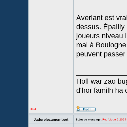
Averlant est vra
dessus. Épailly 
joueurs niveau l
mal à Boulogne,
peuvent passer 
____________
Holl war zao bu
d'hor familh ha 
Haut
Jadorelecamembert
Sujet du message:
Re: [Ligue 2 2024