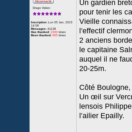
Un gardien bret
Drago Vabec
pour tenir les 
Vieille connaiss
Inscription:
Lun 05 Jan, 2015
14:08
l'effectif clerm
Messages:
41138
Has thanked:
2300
times
Been thanked:
905
times
2 anciens borde
le capitaine Sal
auquel il ne fau
20-25m.
Côté Boulogne, 
Un œil sur Vercr
lensois Philipp
l'ailier Epailly.