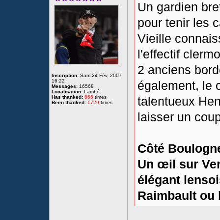
Un gardien bre
pour tenir les
Vieille connais
l'effectif cler
2 anciens bord
Inscription:
Sam 24 Fév, 2007
16:22
également, le c
Messages:
16568
Localisation:
Lambé
Has thanked:
666
times
talentueux Henr
Been thanked:
1729
times
laisser un cou
Côté Boulogne
Un œil sur Ver
élégant lensoi
Raimbault ou l'