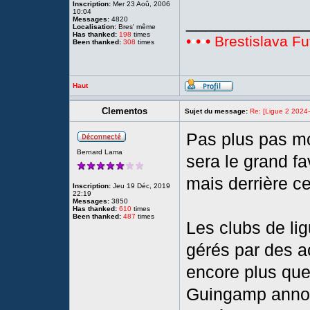
Inscription:
Mer 23 Aoû, 2006
10:04
____________
Messages:
4820
Localisation:
Bres' même
Has thanked:
198
times
•
•
•
•
• Brestislava Fu
Been thanked:
308
times
Haut
Clementos
Sujet du message:
Re: [Ligue 2 2024
Pas plus pas mo
Bernard Lama
sera le grand f
mais derrière ce
Inscription:
Jeu 19 Déc, 2019
22:19
Messages:
3850
Has thanked:
610
times
Been thanked:
487
times
Les clubs de li
gérés par des ac
encore plus que 
Guingamp annonc