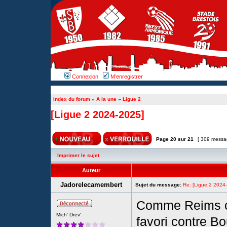
Connexion
M’enregistrer
Index du forum
»
A la une
»
Ligue 2
[Ligue 2 2024-2025]
Page
20
sur
21
[ 309 messa
Imprimer le sujet
Auteur
Jadorelecamembert
Sujet du message:
Re: [Ligue 2 2024
Comme Reims co
Mich' Drev'
favori contre Bo