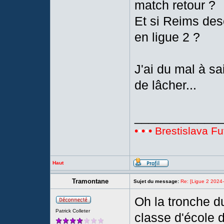
match retour ?
Et si Reims desc
en ligue 2 ?
J'ai du mal à sa
de lâcher...
____________
•
•
•
•
• Brestislava Fu
Haut
Tramontane
Sujet du message:
Re: [Ligue 2 2024
Oh la tronche d
Patrick Colleter
classe d'école 