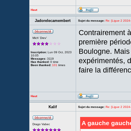
Haut
Jadorelecamembert
Sujet du message:
Re: [Ligue 2 2024
Contrairement à
Mich' Drev'
première périod
Boulogne. Mais
Inscription:
Lun 09 Oct, 2023
10:05
expérimentés, d
Messages:
3119
Has thanked:
0 time
Been thanked:
101
times
faire la différen
Haut
Kalif
Sujet du message:
Re: [Ligue 2 2024
A gauche gauche 
Drago Vabec