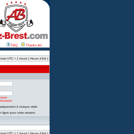
FAQ
Thanks list
rmat UTC + 1 heure [ Heure d’été ]
passe
firmation
tiquement à chaque visite
 ligne pour cette session
rmat UTC + 1 heure [ Heure d’été ]