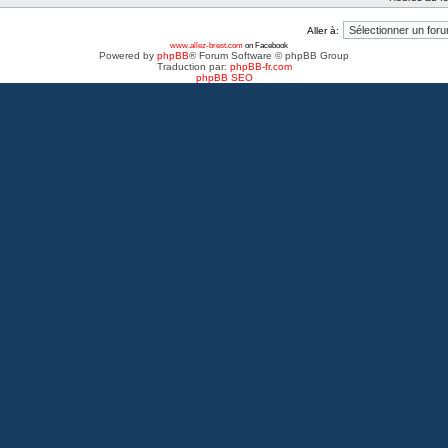
Aller à:
www.allez-brest.com
on Facebook
Powered by
phpBB
® Forum Software © phpBB Group
Traduction par:
phpBB-fr.com
phpBB SEO