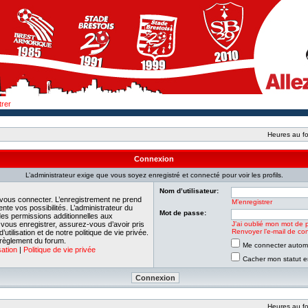
trer
Heures au fo
Connexion
L’administrateur exige que vous soyez enregistré et connecté pour voir les profils.
Nom d’utilisateur:
 vous connecter. L’enregistrement ne prend
M’enregistrer
e vos possibilités. L’administrateur du
Mot de passe:
es permissions additionnelles aux
e vous enregistrer, assurez-vous d’avoir pris
J’ai oublié mon mot de 
Renvoyer l’e-mail de con
tilisation et de notre politique de vie privée.
 règlement du forum.
Me connecter automa
sation
|
Politique de vie privée
Cacher mon statut en
Heures au fo