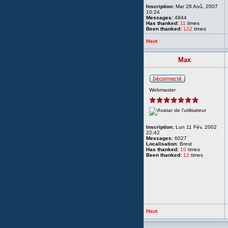
Inscription:
Mar 28 Aoû, 2007
10:24
Messages:
4844
Has thanked:
11
times
Been thanked:
122
times
Haut
Max
Webmaster
Inscription:
Lun 11 Fév, 2002
22:42
Messages:
6027
Localisation:
Brest
Has thanked:
10
times
Been thanked:
12
times
Haut