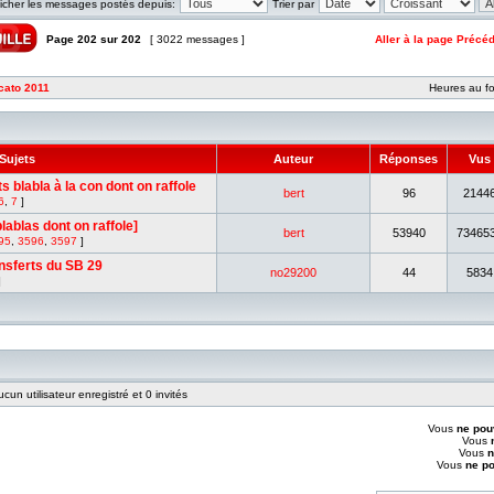
ficher les messages postés depuis:
Trier par
Page
202
sur
202
[ 3022 messages ]
Aller à la page
Précéd
cato 2011
Heures au fo
Sujets
Auteur
Réponses
Vus
s blabla à la con dont on raffole
bert
96
2144
6
,
7
]
lablas dont on raffole]
bert
53940
73465
95
,
3596
,
3597
]
ansferts du SB 29
no29200
44
5834
]
cun utilisateur enregistré et 0 invités
Vous
ne pou
Vous
Vous
n
Vous
ne p