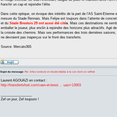
franchir un cap et rejoindre l’élite.
Dans cette optique, on évoque des intérêts de la part de l’AS Saint-Etienne
mesure du Stade Rennais. Mais Felipe est toujours dans l’attente de concre
et du
Stade Brestois 29 ont aussi été cité
s
. Mais ces destinations ne semb
emballer le joueur, plus enclin à rejoindre des horizons plus attractifs. Agé de
la croisée des chemins. Mais ses performances des trois dernières saisons, a
ne devraient pas inaperçus sur le front des transferts.
Source: Mercato365
Sujet du message:
Re: Infos rumeurs et moults blabla à la con dont on raffole
Laurent AGOUAZI en contact :
http://transfertsfoot.com/caen-et-brest ... uazi+13003
_________________
Zef un jour, Zef toujours !