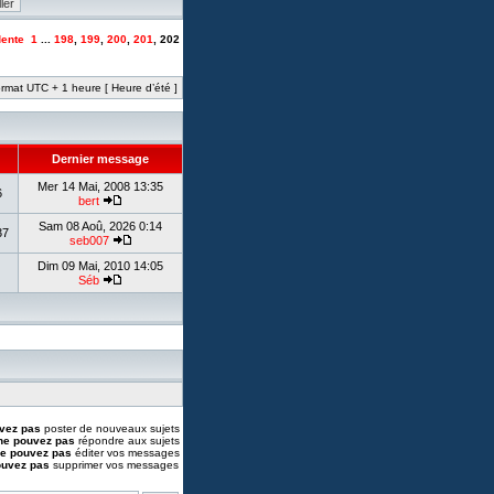
ente
1
...
198
,
199
,
200
,
201
,
202
rmat UTC + 1 heure [ Heure d’été ]
Dernier message
Mer 14 Mai, 2008 13:35
6
bert
Sam 08 Aoû, 2026 0:14
37
seb007
Dim 09 Mai, 2010 14:05
Séb
vez pas
poster de nouveaux sujets
ne pouvez pas
répondre aux sujets
e pouvez pas
éditer vos messages
ouvez pas
supprimer vos messages