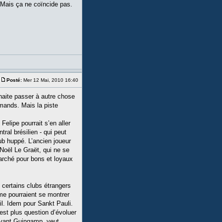
. Mais ça ne coïncide pas.
Posté:
Mer 12 Mai, 2010 16:40
haite passer à autre chose
emands. Mais la piste
elipe pourrait s’en aller
tral brésilien - qui peut
lub huppé. L’ancien joueur
 Noël Le Graët, qui ne se
marché pour bons et loyaux
e certains clubs étrangers
rme pourraient se montrer
il. Idem pour Sankt Pauli.
est plus question d’évoluer
 Avant Guingamp, veut