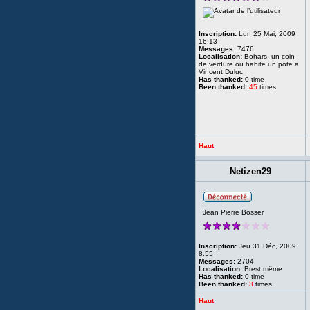
Inscription:
Lun 25 Mai, 2009
16:13
Messages:
7476
Localisation:
Bohars, un coin
de verdure ou habite un pote a
Vincent Duluc
Has thanked:
0 time
Been thanked:
45
times
Haut
Netizen29
Jean Pierre Bosser
Inscription:
Jeu 31 Déc, 2009
8:55
Messages:
2704
Localisation:
Brest même
Has thanked:
0 time
Been thanked:
3
times
Haut