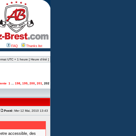
FAQ
Thanks list
rmat UTC + 1 heure [ Heure d’été ]
ente
1
...
198
,
199
,
200
,
201
,
202
Posté:
Mer 12 Mai, 2010 13:43
 etre accessible, des