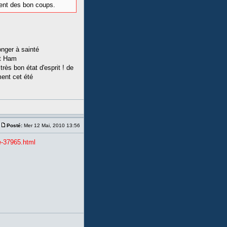
ient des bon coups.
onger à sainté
st Ham
très bon état d'esprit ! de
ment cet été
Posté:
Mer 12 Mai, 2010 13:56
e-37965.html