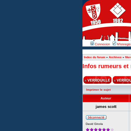
Connexion
M’enregis
Index du forum
»
Archives
»
Mer
Infos rumeurs et 
Imprimer le sujet
Auteur
james scott
David Ginola