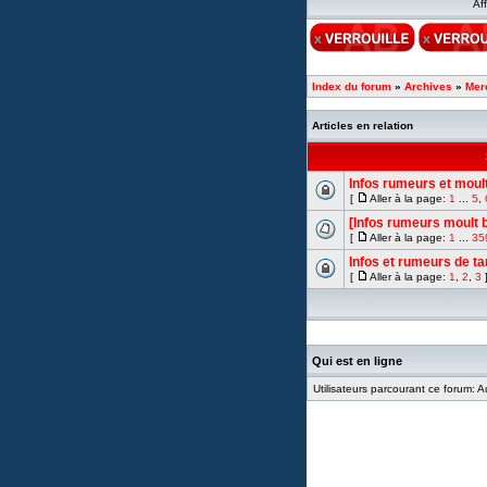
Af
Index du forum
»
Archives
»
Mer
Articles en relation
Infos rumeurs et moult
[
Aller à la page:
1
...
5
,
[Infos rumeurs moult b
[
Aller à la page:
1
...
35
Infos et rumeurs de t
[
Aller à la page:
1
,
2
,
3
Qui est en ligne
Utilisateurs parcourant ce forum: Au