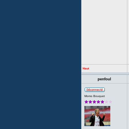
Haut
penfoul
Momo Bouquet