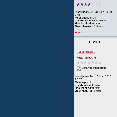
Inscription:
Jeu 31 Déc, 2009
8:55
Messages:
2704
Localisation:
Brest même
Has thanked:
0 time
Been thanked:
3
times
Haut
Fx2901
Rezki Amrouche
Inscription:
Mer 12 Mai, 2010
16:37
Messages:
1
Localisation:
Lambé
Has thanked:
0 time
Been thanked:
0 time