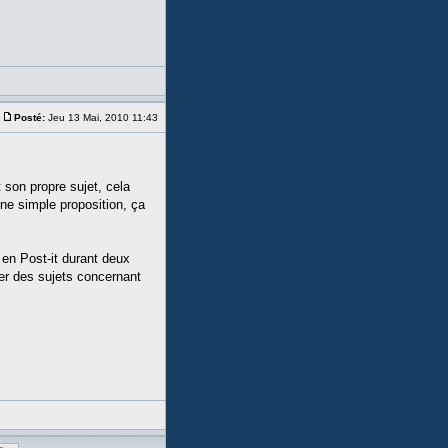
Posté:
Jeu 13 Mai, 2010 11:43
 son propre sujet, cela
une simple proposition, ça
 en Post-it durant deux
er des sujets concernant