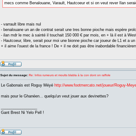
mecs comme Benalouane, Varault, Hautcoeur et si on veut rever Ilan sera
- varrault libre mais nul
- benalouane un an de contrat serait une tres bonne pioche mais espère prol
- ilan mdr le mec à sainté il touchait 150 000 € par mois, en + là il est à We
- Hautcoeur, libre, serait pour moi une bionne pioche car joueur de L1 et a un 
+ il aime l'ouest de la france ! De + il ne doit pas être inabordable financière
Sujet du message:
Re: Infos rumeurs et moults blabla à la con dont on raffole
Le Gabonais est Roguy Méyé
http://www.footmercato.net/joueur/Roguy-Mey
mais pour le Ghanéen... quelqu'un veut jouer aux devinettes?
_________________
Gant Brest Ni Yelo Pell !