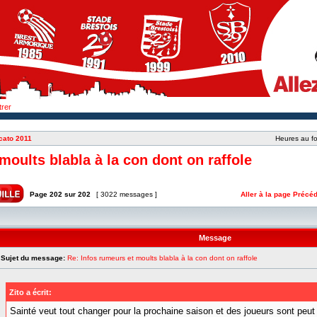
trer
cato 2011
Heures au fo
moults blabla à la con dont on raffole
Page
202
sur
202
[ 3022 messages ]
Aller à la page
Précéd
Message
Sujet du message:
Re: Infos rumeurs et moults blabla à la con dont on raffole
Zito a écrit:
Sainté veut tout changer pour la prochaine saison et des joueurs sont peut