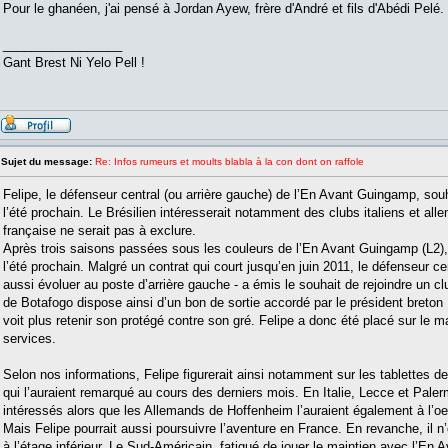
Pour le ghanéen, j'ai pensé à Jordan Ayew, frère d'André et fils d'Abédi Pelé
_________________
Gant Brest Ni Yelo Pell !
Sujet du message:
Re: Infos rumeurs et moults blabla à la con dont on raffole
Felipe, le défenseur central (ou arrière gauche) de l’En Avant Guingamp, sou
l’été prochain. Le Brésilien intéresserait notamment des clubs italiens et all
française ne serait pas à exclure.
Après trois saisons passées sous les couleurs de l’En Avant Guingamp (L2), F
l’été prochain. Malgré un contrat qui court jusqu’en juin 2011, le défenseur cen
aussi évoluer au poste d’arrière gauche - a émis le souhait de rejoindre un c
de Botafogo dispose ainsi d’un bon de sortie accordé par le président breton
voit plus retenir son protégé contre son gré. Felipe a donc été placé sur le 
services.
Selon nos informations, Felipe figurerait ainsi notamment sur les tablettes d
qui l’auraient remarqué au cours des derniers mois. En Italie, Lecce et Pale
intéressés alors que les Allemands de Hoffenheim l’auraient également à l’oe
Mais Felipe pourrait aussi poursuivre l’aventure en France. En revanche, il n’
à l’étage inférieur. Le Sud-Américain, fatigué de jouer le maintien avec l’En