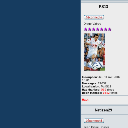
PS13
Drago Vabec
Inscription:
Jeu 11 Avr, 2002
15:01
Messages:
29037
Localisation:
PariS13
Has thanked:
535
times
Been thanked:
1642
times
Haut
Netizen29
Jean Pierre Bosser