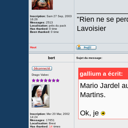
____________
Inscription:
Sam 27 Sep, 2003
"Rien ne se perd
16:26
Messages:
2513
Localisation:
près du pack
Lavoisier
Has thanked:
0 time
Been thanked:
0 time
Haut
bert
Sujet du message:
gallium a écrit:
Drago Vabec
Mario Jardel a
Martins.
Ok, je
Inscription:
Mer 20 Mar, 2002
14:24
Messages:
17651
Localisation:
Brest
Has thanked:
14
times