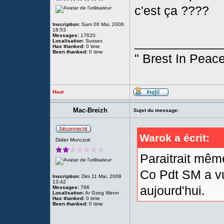
c'est ça ????
Inscription:
Sam 06 Mai, 2006
18:53
Messages:
17620
____________
Localisation:
Sussex
Has thanked:
0 time
Been thanked:
0 time
" Brest In Peace
Haut
Mac-Breizh
Sujet du message:
Warok a écrit:
Didier Monczuk
Paraitrait mêm
Co Pdt SM a vu
Inscription:
Dim 11 Mai, 2008
13:42
aujourd'hui.
Messages:
796
Localisation:
Ar Gzeg Wenn
Has thanked:
0 time
Been thanked:
0 time