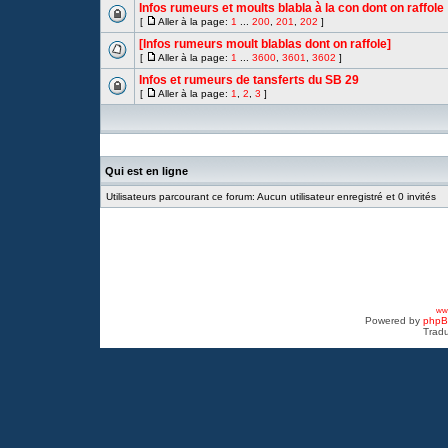
Infos rumeurs et moults blabla à la con dont on raffole
[
Aller à la page:
1
...
200
,
201
,
202
]
[Infos rumeurs moult blablas dont on raffole]
[
Aller à la page:
1
...
3600
,
3601
,
3602
]
Infos et rumeurs de tansferts du SB 29
[
Aller à la page:
1
,
2
,
3
]
Qui est en ligne
Utilisateurs parcourant ce forum: Aucun utilisateur enregistré et 0 invités
www
Powered by
php
Tradu