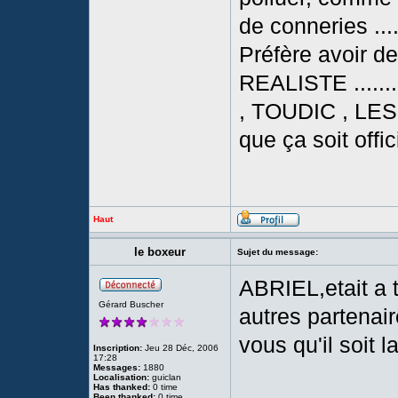
de conneries ......
Préfère avoir de
REALISTE ......
, TOUDIC , LE
que ça soit offici
Haut
le boxeur
Sujet du message:
ABRIEL,etait a 
Gérard Buscher
autres partenai
vous qu'il soit 
Inscription:
Jeu 28 Déc, 2006
17:28
Messages:
1880
Localisation:
guiclan
Has thanked:
0 time
Been thanked:
0 time