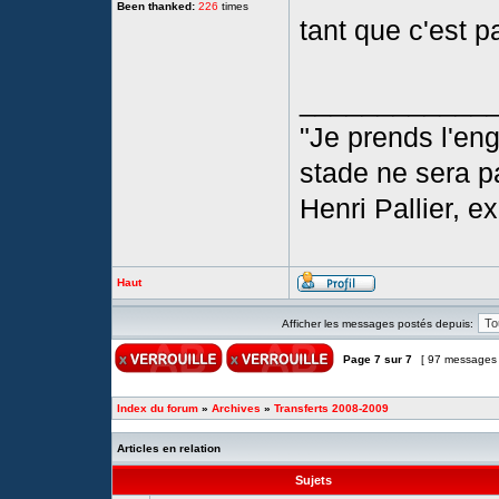
Been thanked:
226
times
tant que c'est 
____________
"Je prends l'en
stade ne sera p
Henri Pallier, 
Haut
Afficher les messages postés depuis:
Page
7
sur
7
[ 97 messages
Index du forum
»
Archives
»
Transferts 2008-2009
Articles en relation
Sujets