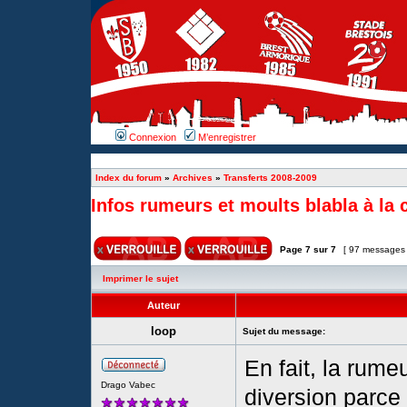
Connexion
M’enregistrer
Index du forum
»
Archives
»
Transferts 2008-2009
Infos rumeurs et moults blabla à la 
Page
7
sur
7
[ 97 messages
Imprimer le sujet
Auteur
loop
Sujet du message:
En fait, la rume
Drago Vabec
diversion parce 