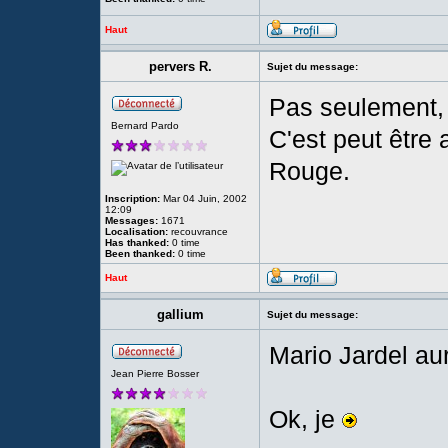
Haut
pervers R.
Sujet du message:
Pas seulement, 
Bernard Pardo
C'est peut être
Rouge.
Inscription:
Mar 04 Juin, 2002
12:09
Messages:
1671
Localisation:
recouvrance
Has thanked:
0 time
Been thanked:
0 time
Haut
gallium
Sujet du message:
Mario Jardel au
Jean Pierre Bosser
Ok, je