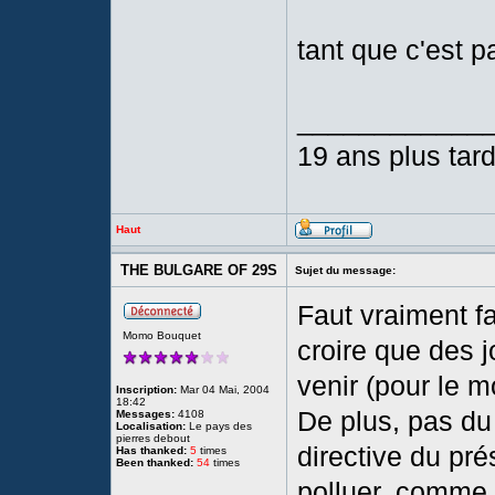
tant que c'est pa
____________
19 ans plus tard 
Haut
THE BULGARE OF 29S
Sujet du message:
Faut vraiment fa
Momo Bouquet
croire que des 
venir (pour le
Inscription:
Mar 04 Mai, 2004
18:42
De plus, pas du
Messages:
4108
Localisation:
Le pays des
pierres debout
directive du prési
Has thanked:
5
times
Been thanked:
54
times
polluer, comme 