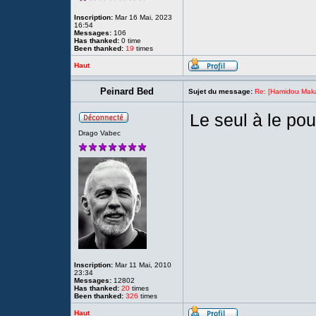
Inscription:
Mar 16 Mai, 2023
16:54
Messages:
106
Has thanked:
0 time
Been thanked:
19
times
Haut
Peinard Bed
Sujet du message:
Re: [Hamidou Maka
Le seul à le po
Drago Vabec
Inscription:
Mar 11 Mai, 2010
23:34
Messages:
12802
Has thanked:
20
times
Been thanked:
326
times
Haut