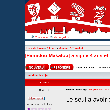
Connexion
M’enregistrer
Index du forum
»
A la une
»
Joueurs & Transferts
[Hamidou Makalou] a signé 4 ans et
Page
18
sur
19
[ 278 messa
Imprimer le sujet
Auteur
mariini
Sujet du message:
Re: [Hamidou Maka
Le seul a avoir 
Jean Pierre Fiala Fiala