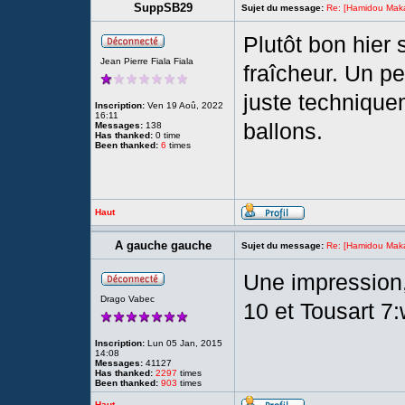
SuppSB29
Sujet du message:
Re: [Hamidou Maka
Plutôt bon hier 
Jean Pierre Fiala Fiala
fraîcheur. Un 
juste technique
Inscription:
Ven 19 Aoû, 2022
16:11
ballons.
Messages:
138
Has thanked:
0 time
Been thanked:
6
times
Haut
A gauche gauche
Sujet du message:
Re: [Hamidou Maka
Une impression,
Drago Vabec
10 et Tousart 7:
Inscription:
Lun 05 Jan, 2015
14:08
Messages:
41127
Has thanked:
2297
times
Been thanked:
903
times
Haut