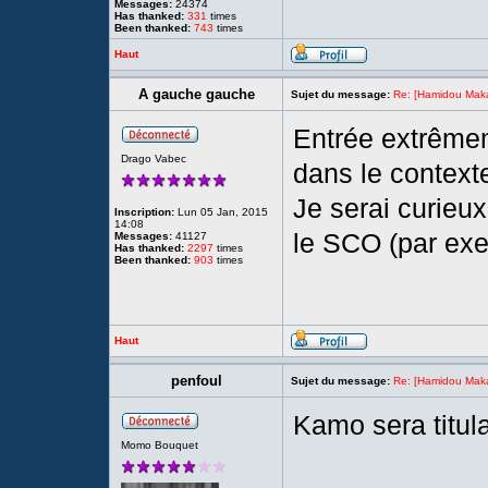
Messages:
24374
Has thanked:
331
times
Been thanked:
743
times
Haut
A gauche gauche
Sujet du message:
Re: [Hamidou Maka
Entrée extrêmem
Drago Vabec
dans le context
Je serai curieux
Inscription:
Lun 05 Jan, 2015
14:08
le SCO (par exe
Messages:
41127
Has thanked:
2297
times
Been thanked:
903
times
Haut
penfoul
Sujet du message:
Re: [Hamidou Maka
Kamo sera titul
Momo Bouquet