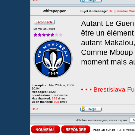
whitepepper
Sujet du message:
Re: [Hamidou Maka
Autant Le Guen 
Momo Bouquet
être un élément
autant Makalou,
Comme Mboup il 
moment mais au
____________
Inscription:
Mer 23 Aoû, 2006
•
•
•
•
• Brestislava Fu
10:04
Messages:
4820
Localisation:
Bres' même
Has thanked:
198
times
Been thanked:
308
times
Haut
Afficher les messages postés depuis:
Page
18
sur
19
[ 278 messa