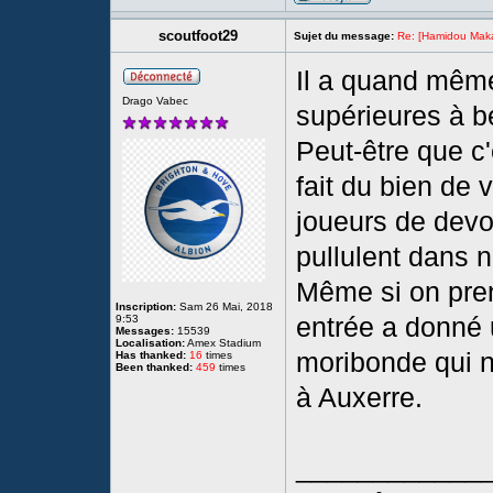
scoutfoot29
Sujet du message:
Re: [Hamidou Maka
Il a quand même
Drago Vabec
supérieures à b
Peut-être que c
fait du bien de 
joueurs de devoi
pullulent dans n
Même si on pre
Inscription:
Sam 26 Mai, 2018
entrée a donné 
9:53
Messages:
15539
Localisation:
Amex Stadium
moribonde qui n
Has thanked:
16
times
Been thanked:
459
times
à Auxerre.
____________