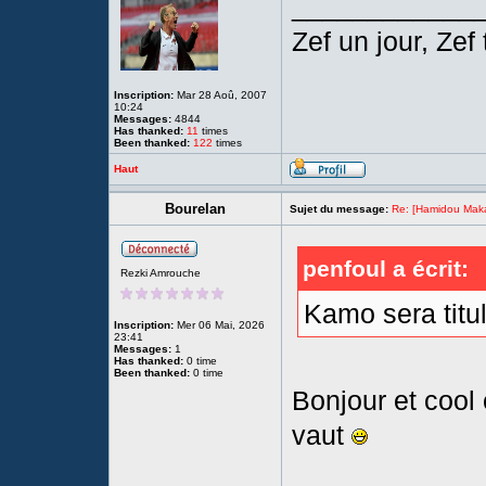
____________
Zef un jour, Zef 
Inscription:
Mar 28 Aoû, 2007
10:24
Messages:
4844
Has thanked:
11
times
Been thanked:
122
times
Haut
Bourelan
Sujet du message:
Re: [Hamidou Maka
penfoul a écrit:
Rezki Amrouche
Kamo sera titu
Inscription:
Mer 06 Mai, 2026
23:41
Messages:
1
Has thanked:
0 time
Been thanked:
0 time
Bonjour et cool 
vaut