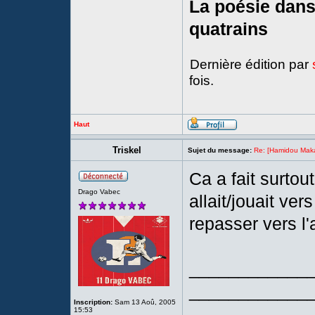
La poésie dans 
quatrains
Dernière édition par
fois.
Haut
Triskel
Sujet du message:
Re: [Hamidou Maka
Ca a fait surtou
Drago Vabec
allait/jouait ver
repasser vers l'a
____________
____________
Inscription:
Sam 13 Aoû, 2005
15:53