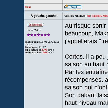
Haut
A gauche gauche
Sujet du message:
Re: [Hamidou Maka
Au risque sortir
Drago Vabec
beaucoup, Maka
j'appellerais " 
Inscription:
Lun 05 Jan, 2015
14:08
Messages:
41127
Has thanked:
2297
times
Been thanked:
903
times
Certes, il a peu 
saison au haut 
Par les entraîn
récompenses, au
saison qui n'ont
Son gabarit laiss
haut niveau mais