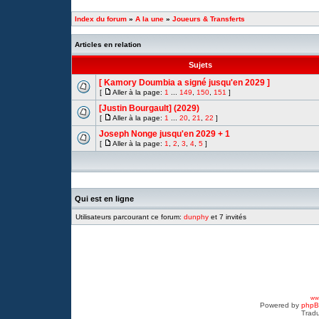
Index du forum
»
A la une
»
Joueurs & Transferts
Articles en relation
Sujets
[ Kamory Doumbia a signé jusqu'en 2029 ]
[
Aller à la page:
1
...
149
,
150
,
151
]
[Justin Bourgault] (2029)
[
Aller à la page:
1
...
20
,
21
,
22
]
Joseph Nonge jusqu'en 2029 + 1
[
Aller à la page:
1
,
2
,
3
,
4
,
5
]
Qui est en ligne
Utilisateurs parcourant ce forum:
dunphy
et 7 invités
www
Powered by
php
Tradu