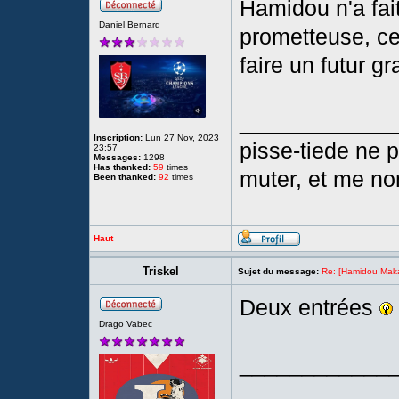
Hamidou n'a fai
Daniel Bernard
prometteuse, ce
faire un futur g
____________
Inscription:
Lun 27 Nov, 2023
pisse-tiede ne p
23:57
Messages:
1298
Has thanked:
59
times
muter, et me no
Been thanked:
92
times
Haut
Triskel
Sujet du message:
Re: [Hamidou Maka
Deux entrées
Drago Vabec
____________
____________