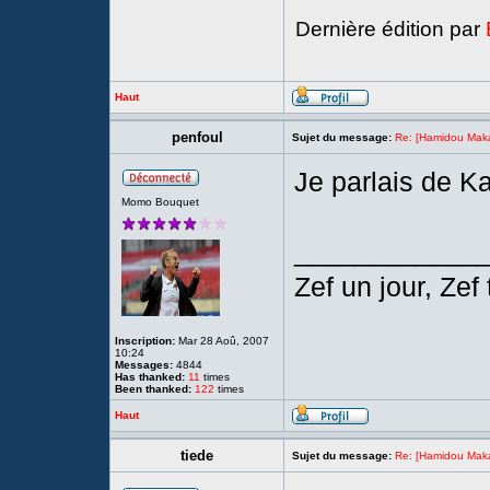
Dernière édition par
Haut
penfoul
Sujet du message:
Re: [Hamidou Maka
Je parlais de 
Momo Bouquet
____________
Zef un jour, Zef 
Inscription:
Mar 28 Aoû, 2007
10:24
Messages:
4844
Has thanked:
11
times
Been thanked:
122
times
Haut
tiede
Sujet du message:
Re: [Hamidou Maka