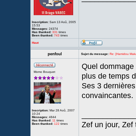
Inscription:
Sam 13 Aoû, 2005
15:53
Messages:
24374
Has thanked:
331
times
Been thanked:
743
times
Haut
penfoul
Sujet du message:
Re: [Hamidou Maka
Quel dommage q
Momo Bouquet
plus de temps d
Ses 3 dernières 
convaincantes.
Inscription:
Mar 28 Aoû, 2007
____________
10:24
Messages:
4844
Has thanked:
11
times
Zef un jour, Zef 
Been thanked:
122
times