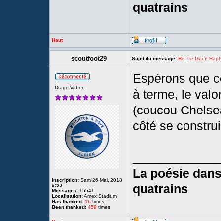
quatrains
Haut
scoutfoot29
Sujet du message:
Re: Le Guen Rapha
Espérons que ce 
Drago Vabec
à terme, le valo
(coucou Chelsea
côté se constru
____________
La poésie dans 
Inscription:
Sam 26 Mai, 2018
quatrains
9:53
Messages:
15541
Localisation:
Amex Stadium
Has thanked:
16
times
Been thanked:
459
times