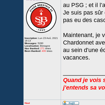
au PSG ; et il l'
Je suis pas sûr q
pas eu des cas
Maintenant, je v
Inscription:
Lun 23 Aoû, 2021
Chardonnet avec
18:13
Messages:
5280
Localisation:
Bretagne
au sein d'une éq
Has thanked:
271
times
Been thanked:
406
times
vacances.
____________
Quand je vois 
j'entends sa voi
Haut