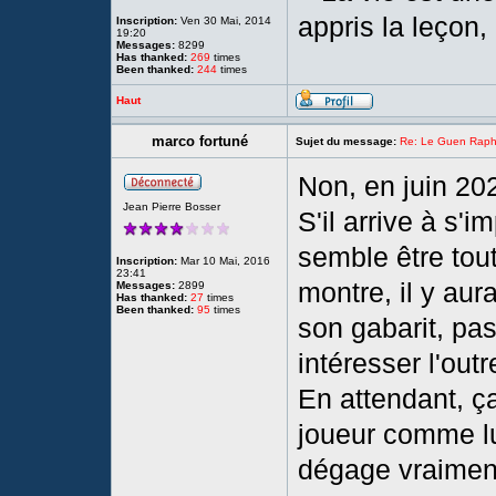
appris la leçon, e
Inscription:
Ven 30 Mai, 2014
19:20
Messages:
8299
Has thanked:
269
times
Been thanked:
244
times
Haut
marco fortuné
Sujet du message:
Re: Le Guen Rapha
Non, en juin 2027
Jean Pierre Bosser
S'il arrive à s'
semble être tout
Inscription:
Mar 10 Mai, 2016
23:41
montre, il y aur
Messages:
2899
Has thanked:
27
times
Been thanked:
95
times
son gabarit, pas
intéresser l'ou
En attendant, ça
joueur comme lui
dégage vraimen