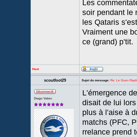
Les commentateu
soir pendant le 
les Qataris s'es
Vraiment une bo
ce (grand) p'tit.
Haut
scoutfoot29
Sujet du message:
Re: Le Guen Rapha
L'émergence de
Drago Vabec
disait de lui lo
plus à l'aise à 
matchs (PFC, PS
rrelance prend 