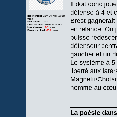
Il doit donc jou
défense à 4 et 
Inscription:
Sam 26 Mai, 2018
Brest gagnerait 
9:53
Messages:
15541
Localisation:
Amex Stadium
en relance. On 
Has thanked:
16
times
Been thanked:
459
times
puisse redescen
défenseur centr
gaucher et un dr
Le système à 5 
liberté aux laté
Magnetti/Chota
homme au cœur 
____________
La poésie dans 