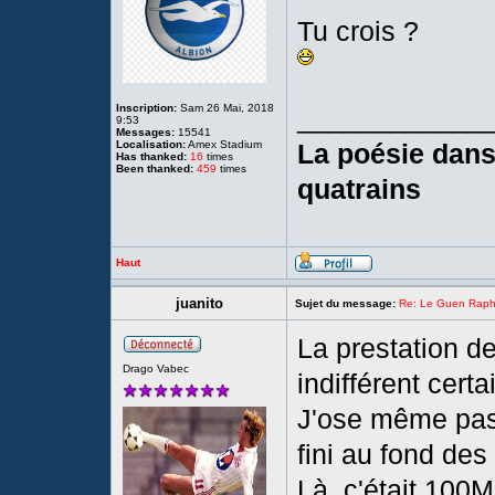
Tu crois ?
Inscription:
Sam 26 Mai, 2018
____________
9:53
Messages:
15541
Localisation:
Amex Stadium
La poésie dans 
Has thanked:
16
times
Been thanked:
459
times
quatrains
Haut
juanito
Sujet du message:
Re: Le Guen Rapha
La prestation d
Drago Vabec
indifférent cert
J'ose même pas 
fini au fond des 
Là, c'était 100M