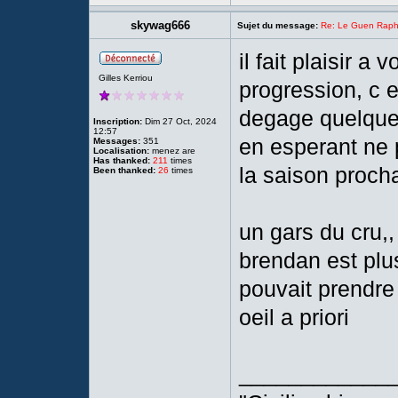
skywag666
Sujet du message:
Re: Le Guen Rapha
il fait plaisir a 
Gilles Kerriou
progression, c e
degage quelqu
Inscription:
Dim 27 Oct, 2024
12:57
en esperant ne p
Messages:
351
Localisation:
menez are
Has thanked:
211
times
la saison proch
Been thanked:
26
times
un gars du cru,, 
brendan est plus 
pouvait prendre l
oeil a priori
____________