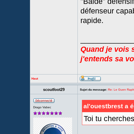
"Baldé" défensif
défenseur capab
rapide.
____________
Quand je vois 
j'entends sa voi
Haut
scoutfoot29
Sujet du message:
Re: Le Guen Rapha
al'ouestbrest a é
Drago Vabec
Toi tu cherche