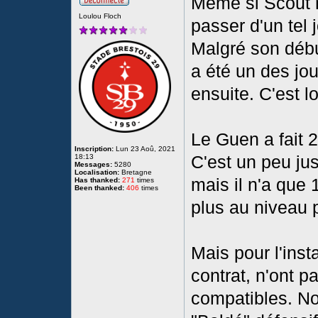
Même si Scout n
Loulou Floch
passer d'un tel
Malgré son début
a été un des jou
ensuite. C'est l
Le Guen a fait 2
Inscription:
Lun 23 Aoû, 2021
C'est un peu jus
18:13
Messages:
5280
Localisation:
Bretagne
mais il n'a que 
Has thanked:
271
times
Been thanked:
406
times
plus au niveau p
Mais pour l'inst
contrat, n'ont pa
compatibles. N