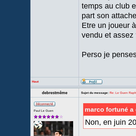
temps au club et
part son attach
Etre un joueur à
vendu et assez 
Perso je penses
Haut
debrestmême
Sujet du message:
Re: Le Guen Rapha
marco fortuné a 
Paul Le Guen
Non, en juin 202