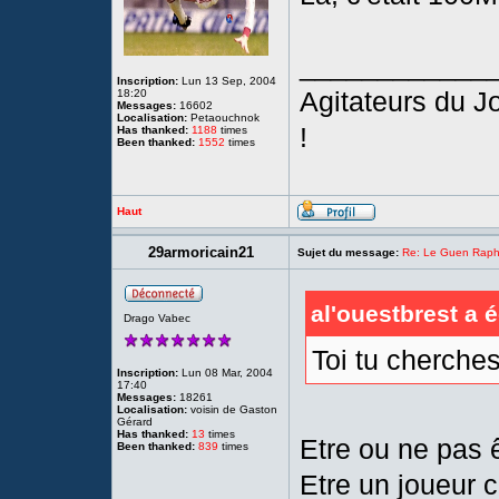
____________
Inscription:
Lun 13 Sep, 2004
Agitateurs du 
18:20
Messages:
16602
Localisation:
Petaouchnok
!
Has thanked:
1188
times
Been thanked:
1552
times
Haut
29armoricain21
Sujet du message:
Re: Le Guen Rapha
al'ouestbrest a é
Drago Vabec
Toi tu cherche
Inscription:
Lun 08 Mar, 2004
17:40
Messages:
18261
Localisation:
voisin de Gaston
Gérard
Has thanked:
13
times
Etre ou ne pas 
Been thanked:
839
times
Etre un joueur co