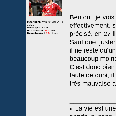
Ben oui, je vois
Inscription:
Ven 30 Mai, 2014
effectivement, s
19:20
Messages:
8299
Has thanked:
269
times
précisé, en 27 i
Been thanked:
244
times
Sauf que, juste
il ne reste qu'u
beaucoup moins
C'est donc bien c
faute de quoi, il
très mauvaise af
____________
« La vie est une