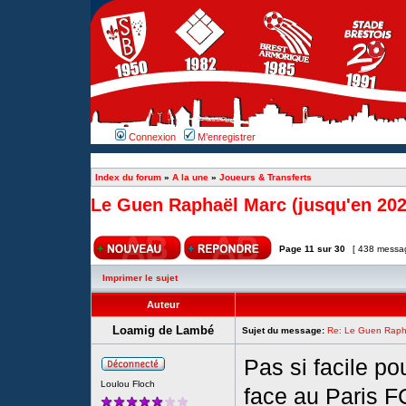
Connexion
M’enregistrer
Index du forum
»
A la une
»
Joueurs & Transferts
Le Guen Raphaël Marc (jusqu'en 202
Page
11
sur
30
[ 438 messa
Imprimer le sujet
Auteur
Loamig de Lambé
Sujet du message:
Re: Le Guen Rapha
Pas si facile p
Loulou Floch
face au Paris F