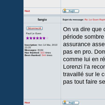
Haut
fangio
Sujet du message:
Re: Le Guen Rapha
On va dire que c
Paul Le Guen
période sombre 
assurance asse
Inscription:
Ven 14 Mai, 2010
23:35
pas en pro. Dom
Messages:
8184
Has thanked:
323
times
Been thanked:
544
times
comme lui en rés
Lorenzi l'a rec
travaillé sur le
pas tout faire se
Haut