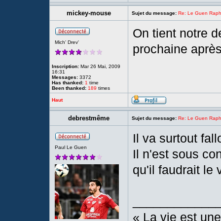
mickey-mouse
Sujet du message:
Re: Le Guen Rapha
On tient notre 
Mich' Drev'
prochaine après
Inscription:
Mar 26 Mai, 2009
16:31
Messages:
3372
Has thanked:
1
time
Been thanked:
189
times
Haut
debrestmême
Sujet du message:
Re: Le Guen Rapha
Il va surtout fall
Paul Le Guen
Il n'est sous co
qu'il faudrait l
____________
« La vie est une