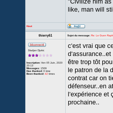
"Civilize him a
like, man will st
Haut
thierry61
Sujet du message:
Re: Le Guen Rapha
c'est vrai que 
Sladjan Djukic
d'assurance..et 
être trop tôt pou
Inscription:
Ven 05 Juin, 2020
20:13
le patron de la d
Messages:
1509
Has thanked:
0 time
Been thanked:
42
times
contrat car on t
défenseur..en at
l'expérience et 
prochaine..