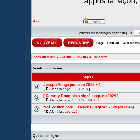
appris la leçon, e
Haut
Afficher les messages postés depuis:
Page
11
sur
30
[ 438 messa
Index du forum
»
A la une
»
Joueurs & Transferts
Articles en relation
Sujets
Joseph Nonge jusqu'en 2029 + 1
[
Aller à la page:
1
...
4
,
5
,
6
]
[ Kamory Doumbia a signé jusqu'en 2029 ]
[
Aller à la page:
1
...
149
,
150
,
151
]
Noé Poillion pour 3 saisons jusqu'en 2029 (gardien)
[
Aller à la page:
1
,
2
]
Qui est en ligne