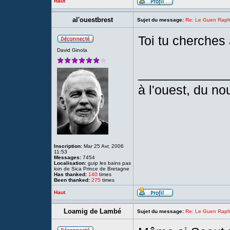
Haut
al'ouestbrest
Sujet du message:
Re: Le Guen Rapha
Toi tu cherches
David Ginola
____________
à l'ouest, du n
Inscription:
Mar 25 Avr, 2006
11:53
Messages:
7454
Localisation:
guip les bains pas
loin de Sica Prince de Bretagne
Has thanked:
140
times
Been thanked:
275
times
Haut
Loamig de Lambé
Sujet du message:
Re: Le Guen Rapha