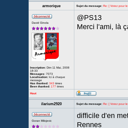
armorique
Sujet du message:
Re: [ Votez pour l
@PS13
David Ginola
Merci l'ami, là
Inscription:
Dim 11 Mai, 2008
18:33
Messages:
7073
Localisation:
Ici à chaque
message
Has thanked:
343
times
Been thanked:
177
times
Haut
ilarium2920
Sujet du message:
Re: [ Votez pour l
difficile d'en m
Goran Milojevic
Rennes