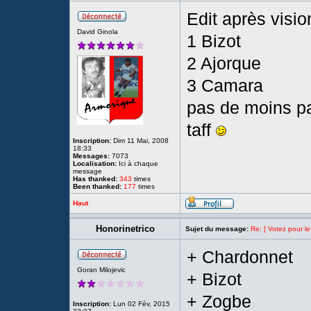
Edit après visi
David Ginola
1 Bizot
2 Ajorque
3 Camara
pas de moins par
taff
Inscription:
Dim 11 Mai, 2008
18:33
Messages:
7073
Localisation:
Ici à chaque
message
Has thanked:
343
times
Been thanked:
177
times
Haut
Honorinetrico
Sujet du message:
Re: [ Votez pour l
+ Chardonnet
Goran Milojevic
+ Bizot
+ Zogbe
Inscription:
Lun 02 Fév, 2015