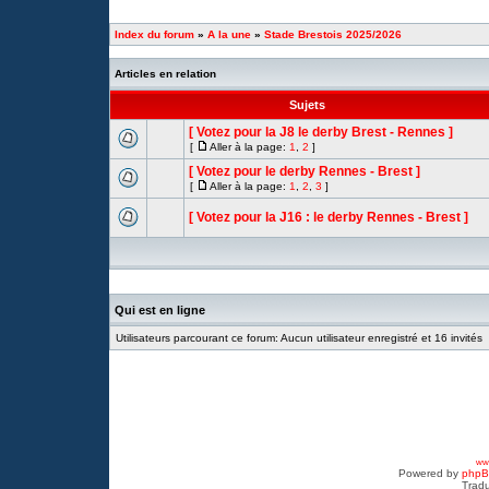
Index du forum
»
A la une
»
Stade Brestois 2025/2026
Articles en relation
Sujets
[ Votez pour la J8 le derby Brest - Rennes ]
[
Aller à la page:
1
,
2
]
[ Votez pour le derby Rennes - Brest ]
[
Aller à la page:
1
,
2
,
3
]
[ Votez pour la J16 : le derby Rennes - Brest ]
Qui est en ligne
Utilisateurs parcourant ce forum: Aucun utilisateur enregistré et 16 invités
www
Powered by
php
Tradu