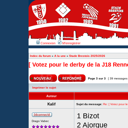
Connexion
M’enregistrer
Index du forum
»
A la une
»
Stade Brestois 2025/2026
[ Votez pour le derby de la J18 Renne
Page
3
sur
3
[ 39 messages
Imprimer le sujet
Auteur
Kalif
Sujet du message:
Re: [ Votez pour l
1 Bizot
Drago Vabec
2 Ajorque