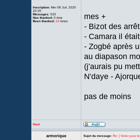
Inscription:
Mer 08 Juil, 2020
20:35
mes +
Messages:
533
Has thanked:
0 time
Been thanked:
24
times
- Bizot des arrê
- Camara il était
- Zogbé après un
au diapason mo
(j'aurais pu met
N'daye - Ajorque
pas de moins
Haut
armorique
Sujet du message:
Re: [ Votez pour l