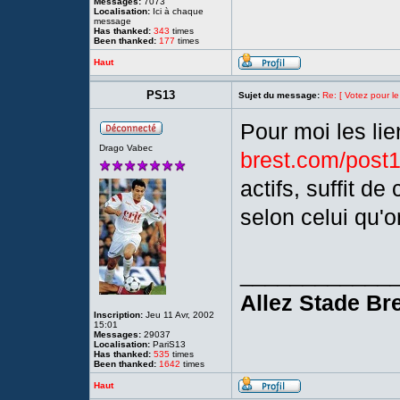
Messages:
7073
Localisation:
Ici à chaque
message
Has thanked:
343
times
Been thanked:
177
times
Haut
PS13
Sujet du message:
Re: [ Votez pour l
Pour moi les li
Drago Vabec
brest.com/post
actifs, suffit d
selon celui qu'o
____________
Allez Stade Bre
Inscription:
Jeu 11 Avr, 2002
15:01
Messages:
29037
Localisation:
PariS13
Has thanked:
535
times
Been thanked:
1642
times
Haut