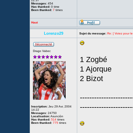
22:37
Messages:
454
Has thanked:
0 time
Been thanked:
7
times
Haut
Lorenzo29
Sujet du message:
Re: [ Votez pour l
Drago Vabec
1 Zogbé
1 Ajorque
2 Bizot
----------------------
----------------------
Inscription:
Jeu 29 Avr, 2004
14:22
Messages:
24750
Localisation:
Asunciòn
Has thanked:
514
times
Been thanked:
775
times