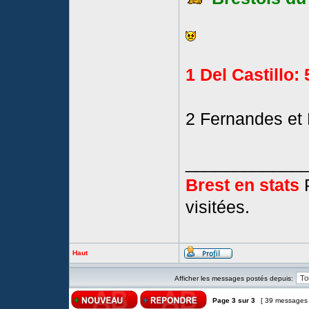
1 Del Castillo:
2 Fernandes et 
____________
Brest en stats
P
visitées.
Haut
Afficher les messages postés depuis:
Page
3
sur
3
[ 39 messages