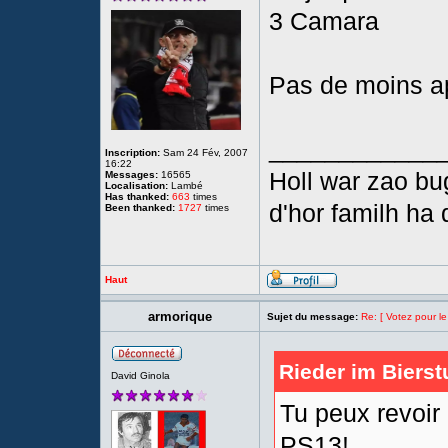
3 Camara
Pas de moins ap
____________
Inscription:
Sam 24 Fév, 2007
16:22
Holl war zao bu
Messages:
16565
Localisation:
Lambé
Has thanked:
663
times
d'hor familh ha 
Been thanked:
1727
times
Haut
armorique
Sujet du message:
Re: [ Votez pour l
Rieder im Bierst
David Ginola
Tu peux revoir 
PS13!