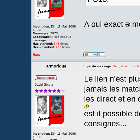
A oui exact
me
Inscription:
Dim 11 Mai, 2008
18:33
Messages:
7073
Localisation:
Ici à chaque
message
Has thanked:
343
times
Been thanked:
177
times
Haut
armorique
Sujet du message:
Re: [ Votez pour l
Le lien n'est plu
David Ginola
jamais les mat
les direct et en
est il possible 
consignes...
Inscription:
Dim 11 Mai, 2008
18:33