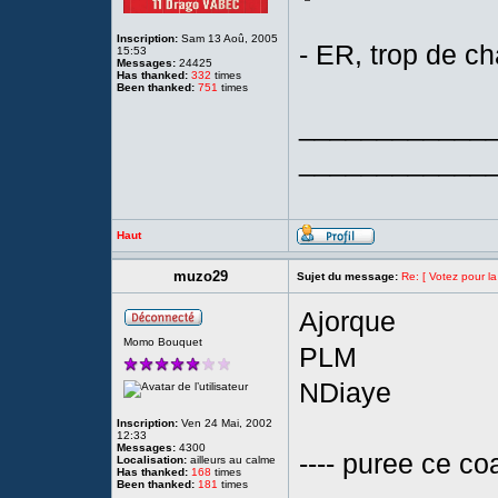
Inscription:
Sam 13 Aoû, 2005
- ER, trop de c
15:53
Messages:
24425
Has thanked:
332
times
Been thanked:
751
times
____________
____________
Haut
muzo29
Sujet du message:
Re: [ Votez pour la
Ajorque
Momo Bouquet
PLM
NDiaye
Inscription:
Ven 24 Mai, 2002
12:33
Messages:
4300
---- puree ce coa
Localisation:
ailleurs au calme
Has thanked:
168
times
Been thanked:
181
times