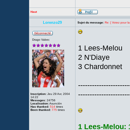
Haut
Lorenzo29
Sujet du message:
Re: [ Votez pour la
Drago Vabec
1 Lees-Melou
2 N'Diaye
3 Chardonnet
----------------------
----------------------
Inscription:
Jeu 29 Avr, 2004
14:22
Messages:
24756
Localisation:
Asunciòn
Has thanked:
514
times
Been thanked:
775
times
1 Lees-Melou: 