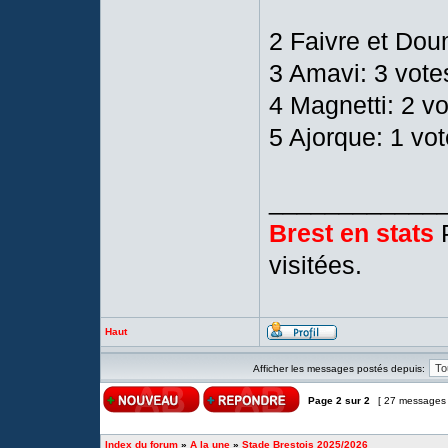
2 Faivre et Dou
3 Amavi: 3 vote
4 Magnetti: 2 v
5 Ajorque: 1 vot
____________
Brest en stats
P
visitées.
Haut
Afficher les messages postés depuis:
Page
2
sur
2
[ 27 messages
Index du forum
»
A la une
»
Stade Brestois 2025/2026