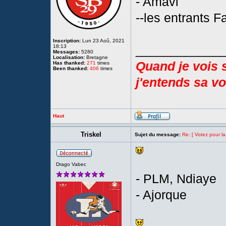
- Amavi
--les entrants 
Inscription:
Lun 23 Aoû, 2021
____________
18:13
Messages:
5280
Localisation:
Bretagne
Quand je vois 
Has thanked:
271
times
Been thanked:
406
times
j'entends sa voi
Haut
Triskel
Sujet du message:
Re: [ Votez pour la
Drago Vabec
- PLM, Ndiaye
- Ajorque