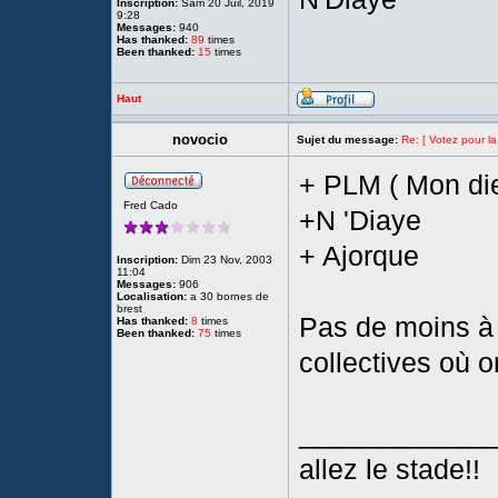
Inscription:
Sam 20 Juil, 2019
9:28
Messages:
940
Has thanked:
89
times
Been thanked:
15
times
Haut
novocio
Sujet du message:
Re: [ Votez pour la
+ PLM ( Mon die
Fred Cado
+N 'Diaye
+ Ajorque
Inscription:
Dim 23 Nov, 2003
11:04
Messages:
906
Localisation:
a 30 bornes de
brest
Pas de moins à 
Has thanked:
8
times
Been thanked:
75
times
collectives où o
____________
allez le stade!!