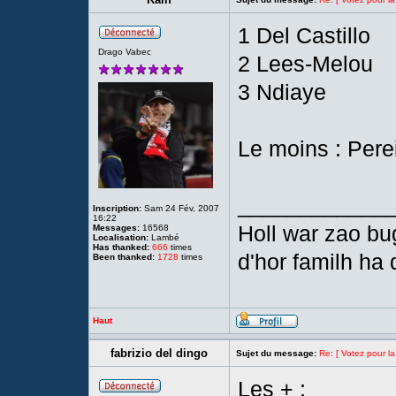
1 Del Castillo
Drago Vabec
2 Lees-Melou
3 Ndiaye
Le moins : Pere
____________
Inscription:
Sam 24 Fév, 2007
16:22
Holl war zao bu
Messages:
16568
Localisation:
Lambé
Has thanked:
666
times
d'hor familh ha 
Been thanked:
1728
times
Haut
fabrizio del dingo
Sujet du message:
Re: [ Votez pour la
Les + :