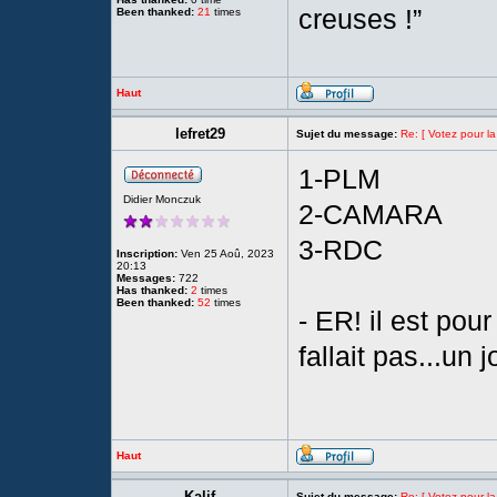
creuses !”
Been thanked:
21
times
Haut
lefret29
Sujet du message:
Re: [ Votez pour la
1-PLM
Didier Monczuk
2-CAMARA
3-RDC
Inscription:
Ven 25 Aoû, 2023
20:13
Messages:
722
Has thanked:
2
times
Been thanked:
52
times
- ER! il est pour
fallait pas...un
Haut
Kalif
Sujet du message:
Re: [ Votez pour la