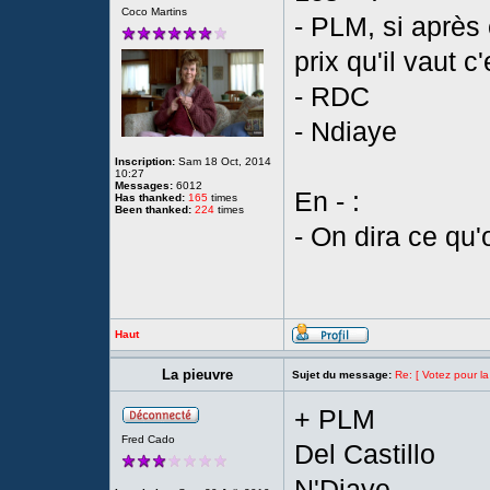
Coco Martins
- PLM, si après
prix qu'il vaut 
- RDC
- Ndiaye
Inscription:
Sam 18 Oct, 2014
10:27
Messages:
6012
En - :
Has thanked:
165
times
Been thanked:
224
times
- On dira ce qu'
Haut
La pieuvre
Sujet du message:
Re: [ Votez pour la
+ PLM
Fred Cado
Del Castillo
N'Diaye