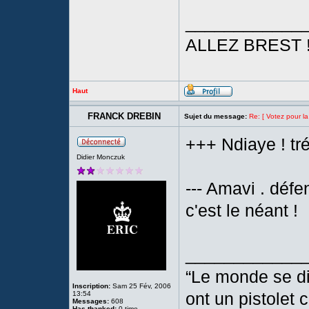
____________
ALLEZ BREST 
Haut
FRANCK DREBIN
Sujet du message:
Re: [ Votez pour la
+++ Ndiaye ! tr
Didier Monczuk
--- Amavi . défe
c'est le néant !
____________
“Le monde se di
Inscription:
Sam 25 Fév, 2006
ont un pistolet 
13:54
Messages:
608
Has thanked:
0 time