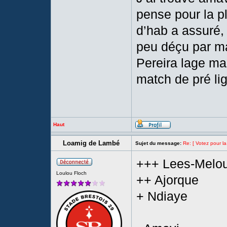
pense pour la p
d’hab a assuré,
peu déçu par ma
Pereira lage mai
match de pré l
Haut
Loamig de Lambé
Sujet du message:
Re: [ Votez pour la
+++ Lees-Melo
Loulou Floch
++ Ajorque
+ Ndiaye