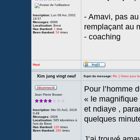
- Amavi, pas au 
Inscription:
Lun 08 Avr, 2002
19:57
Messages:
6686
remplaçant au 
Localisation:
Brest
Has thanked:
1
time
Been thanked:
56
times
- coaching
Haut
Kim jung vingt neuf
Sujet du message:
Re: [ Votez pour la
Pour l’homme du
Jean Pierre Bosser
« le magnifique 
et ndiaye , para
Inscription:
Mer 01 Aoû, 2018
0:49
quelques minut
Messages:
2926
Localisation:
585 kilomètres à
l’est de Brest
Has thanked:
120
times
Been thanked:
280
times
J’ai trouvé amav