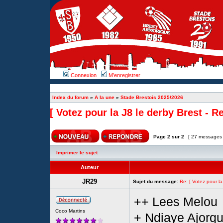
Connexion
M’enregistrer
Index du forum
»
A la une
»
Stade Brestois 2025/2026
[ Votez pour la J8 le derby Brest - R
Page
2
sur
2
[ 27 messages
Imprimer le sujet
Auteur
JR29
Sujet du message:
Re: [ Votez pour la
++ Lees Melou
Coco Martins
+ Ndiaye Ajorqu