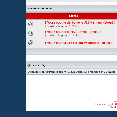
Articles en relation
Sujets
[ Votez pour le derby de la J18 Rennes - Brest ]
[
Aller à la page:
1
,
2
,
3
]
[ Votez pour le derby Rennes - Brest ]
[
Aller à la page:
1
,
2
,
3
]
[ Votez pour la J16 : le derby Rennes - Brest ]
Qui est en ligne
Utilisateurs parcourant ce forum: Aucun utilisateur enregistré et 22 invités
www
Powered by
php
Tradu