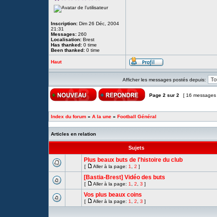
Inscription:
Dim 26 Déc, 2004
21:31
Messages:
260
Localisation:
Brest
Has thanked:
0 time
Been thanked:
0 time
Haut
Afficher les messages postés depuis:
Page
2
sur
2
[ 16 messages
Index du forum
»
A la une
»
Football Général
Articles en relation
Sujets
Plus beaux buts de l'histoire du club
[
Aller à la page:
1
,
2
]
[Bastia-Brest] Vidéo des buts
[
Aller à la page:
1
,
2
,
3
]
Vos plus beaux coins
[
Aller à la page:
1
,
2
,
3
]