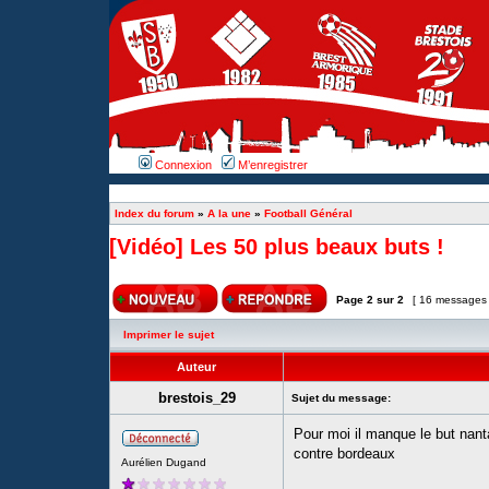
Connexion
M’enregistrer
Index du forum
»
A la une
»
Football Général
[Vidéo] Les 50 plus beaux buts !
Page
2
sur
2
[ 16 messages
Imprimer le sujet
Auteur
brestois_29
Sujet du message:
Pour moi il manque le but nant
contre bordeaux
Aurélien Dugand