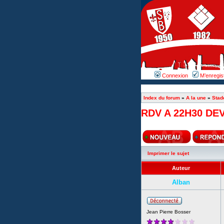
Connexion
M’enregis
Index du forum
»
A la une
»
Stad
RDV A 22H30 DEV
Imprimer le sujet
Auteur
Alban
Jean Pierre Bosser