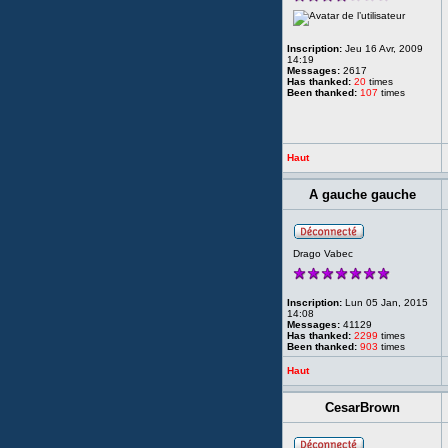
Inscription:
Jeu 16 Avr, 2009
14:19
Messages:
2617
Has thanked:
20
times
Been thanked:
107
times
Haut
A gauche gauche
Drago Vabec
Inscription:
Lun 05 Jan, 2015
14:08
Messages:
41129
Has thanked:
2299
times
Been thanked:
903
times
Haut
CesarBrown