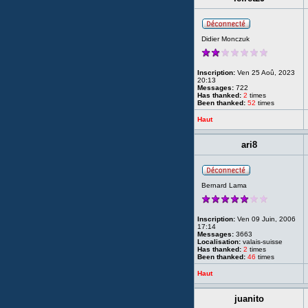
Didier Monczuk
Inscription:
Ven 25 Aoû, 2023
20:13
Messages:
722
Has thanked:
2
times
Been thanked:
52
times
Haut
ari8
Bernard Lama
Inscription:
Ven 09 Juin, 2006
17:14
Messages:
3663
Localisation:
valais-suisse
Has thanked:
2
times
Been thanked:
46
times
Haut
juanito