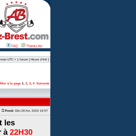
FAQ
Thanks list
rmat UTC + 1 heure [ Heure d’été ]
Aller à la page
1
,
2
,
3
,
4
Suivante
Posté:
Dim 28 Avr, 2024 19:57
 les
r à
22H30