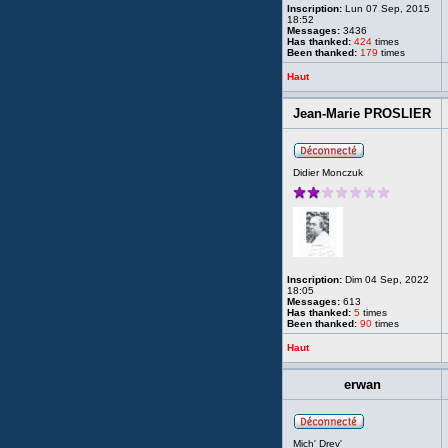
Inscription:
Lun 07 Sep, 2015
18:52
Messages:
3436
Has thanked:
424
times
Been thanked:
179
times
Haut
Jean-Marie PROSLIER
Didier Monczuk
Inscription:
Dim 04 Sep, 2022
18:05
Messages:
613
Has thanked:
5
times
Been thanked:
90
times
Haut
erwan
Mich' Drev'