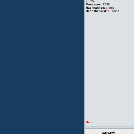
20:25
Messages:
7538
Has thanked:
1
time
Been thanked:
11
times
Haut
lefret29