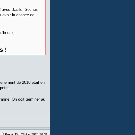
 avec Basile, Socrier,
s avoir la chance de
d'heure, ...
s !
vénement de 2010 était en
petits.
rminé. On doit terminer au
Posté:
Dim 28 Avr, 2024 20:31