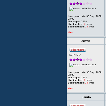
Inscription:
Mer 30 Sep, 2009
23:00
Messages:
3418
Has thanked:
7
times
Been thanked:
34
times
Haut
erwan
Mich' Drev'
Inscription:
Mer 30 Sep, 2009
23:00
Messages:
3418
Has thanked:
7
times
Been thanked:
34
times
Haut
juanito