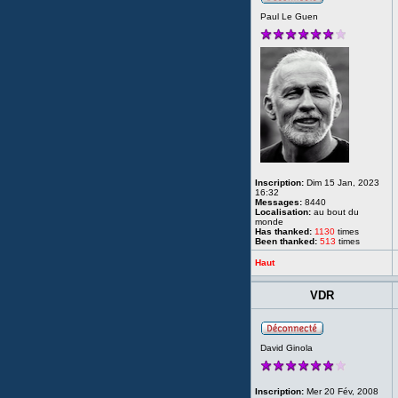
Paul Le Guen
Inscription:
Dim 15 Jan, 2023
16:32
Messages:
8440
Localisation:
au bout du
monde
Has thanked:
1130
times
Been thanked:
513
times
Haut
VDR
David Ginola
Inscription:
Mer 20 Fév, 2008