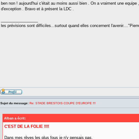
ben non ! aujourd'hui c'était au moins aussi bien . On a vraiment une equipe 
d'exception . Bravo et à présent la LDC .
_________________
les prévisions sont difficiles...surtout quand elles concernent l'avenir...."Pier
Sujet du message:
Re: STADE BRESTOIS COUPE D'EUROPE !!!
Alban a écrit:
C'EST DE LA FOLIE !!!!
Dans mes rêves les plus fous je n'y pensais pas.