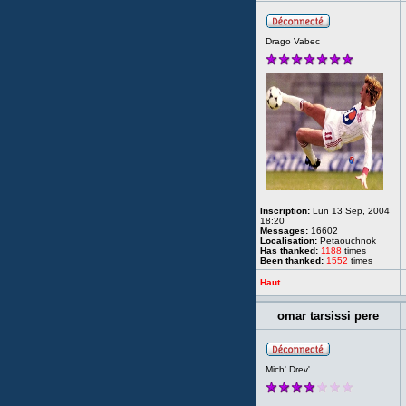
Drago Vabec
Inscription:
Lun 13 Sep, 2004
18:20
Messages:
16602
Localisation:
Petaouchnok
Has thanked:
1188
times
Been thanked:
1552
times
Haut
omar tarsissi pere
Mich' Drev'