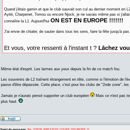
Quand j'étais gamin et que le club sauvait son cul au dernier moment en L2
Ayité, Charpenet, Tomou ou encore Njock, je ne savais même pas si j'allai
ON EST EN EUROPE !!!!!!!
connaître la L1. Aujourd'hui
J'ai envie de chialer, de sauter dans tous les sens, faire la fête jusqu'à pas 
Et vous, votre ressenti à l'instant t ?
Lâchez vou
Même état d'esprit. Les larmes aux yeux depuis la fin de ce match fou.
Les souvenirs de L2 traînent étrangement en tête, comme si l'émotion de l'é
passe d'être dépassée. Cette place, c'est pour les clubs de "2nde zone", les 
Jamais je n'aurais pensé supporter un club européen
Mais ce n'est pas te
plus haut.
Sujet du message:
Re: STADE BRESTOIS COUPE D'EUROPE !!!