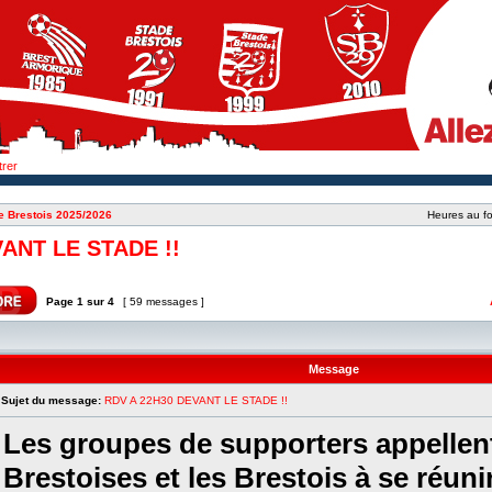
trer
e Brestois 2025/2026
Heures au fo
ANT LE STADE !!
Page
1
sur
4
[ 59 messages ]
Message
Sujet du message:
RDV A 22H30 DEVANT LE STADE !!
Les groupes de supporters appellent
Brestoises et les Brestois à se réuni