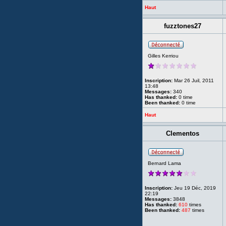
Haut
fuzztones27
Gilles Kerriou
Inscription:
Mar 26 Juil, 2011
13:48
Messages:
340
Has thanked:
0 time
Been thanked:
0 time
Haut
Clementos
Bernard Lama
Inscription:
Jeu 19 Déc, 2019
22:19
Messages:
3848
Has thanked:
610
times
Been thanked:
487
times