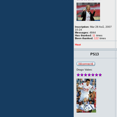
Inscription:
Mar 28 Aoû, 2007
10:24
Messages:
4844
Has thanked:
11
times
Been thanked:
122
times
Haut
PS13
Drago Vabec