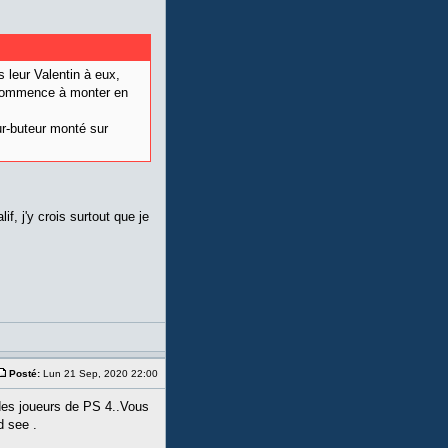
s leur Valentin à eux,
recommence à monter en
ur-buteur monté sur
f, j'y crois surtout que je
Posté:
Lun 21 Sep, 2020 22:00
des joueurs de PS 4..Vous
d see .