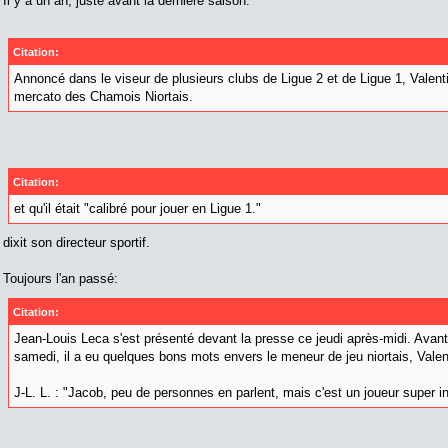
Il y a un an, juste avant la dernière saison:
Citation:
Annoncé dans le viseur de plusieurs clubs de Ligue 2 et de Ligue 1, Valen
mercato des Chamois Niortais.
Citation:
et qu'il était "calibré pour jouer en Ligue 1."
dixit son directeur sportif.
Toujours l'an passé:
Citation:
Jean-Louis Leca s'est présenté devant la presse ce jeudi après-midi. Avant 
samedi, il a eu quelques bons mots envers le meneur de jeu niortais, Valen
J-L. L. : "Jacob, peu de personnes en parlent, mais c'est un joueur super in