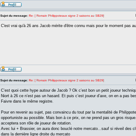
Sujet du message:
Re: [ Romain Philippoteaux signe 2 saisons au SB29]
C'est vrai qu'à 26 ans Jacob mérite d'être connu mais pour le moment pas au
Sujet du message:
Re: [ Romain Philippoteaux signe 2 saisons au SB29]
C’est quoi cette hype autour de Jacob ? Ok c’est bon un petit joueur techniqu
Niort à 26 ce n’est pas un hasard. Et puis c’est joueur d’axe, on en a pas be
Faivre dans le même registre.
Pour en revenir au sujet, pas convaincu du tout par la mentalité de Philippote
opportuniste au possible. Mais bon à ce prix, on ne prend pas un gros risque. 
acceptera son rôle de joueur de rotation.
Avec lui + Brassier, on aura donc bouclé notre mercato...sauf si réveil des c
dans la dernière ligne droite du mercato