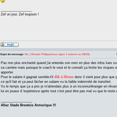
_________________
Zef un jour, Zef toujours !
Sujet du message:
Re: [ Romain Philippoteaux signe 2 saisons au SB29]
Pas non plus enchanté quand j'ai entendu son nom en plus des infos lues sur 
sa carrière mais puisque le coach le veut et le connaît ça limite les risques et 
apporter.
Pour le salaire il gagnait semble-t'il
40k à Nîmes
donc il vient pour plus que ç
ce qu'il fait et ça peut lâcher en salaire vu la faible indemnité de transfert.
Vu le temps que ça a pris je m'attendais plus à un inconnu/étranger en rêvan
lui en joueur d 'expérience après tout c'est peut être pas mal vu que le reste 
_________________
Allez Stade Brestois Armorique !!!