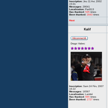
Inscription:
Jeu 11 Avr, 2002
15:01
Messages:
29041
Localisation:
PariS13
Has thanked:
535
times
Been thanked:
1643
times
Haut
Kalif
Drago Vabec
Inscription:
Sam 24 Fév, 2007
16:22
Messages:
16567
Localisation:
Lambé
Has thanked:
665
times
Been thanked:
1727
times