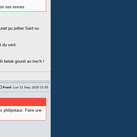
lon ses envies
urait pu prêter Saïd ou
é du vent.
h betek gounit an trec'h !
Posté:
Lun 21 Sep, 2020 21:55
c philipotaux. Faire une