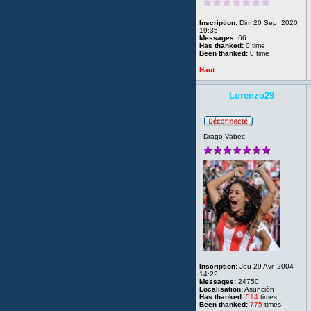
Inscription:
Dim 20 Sep, 2020
19:35
Messages:
66
Has thanked:
0 time
Been thanked:
0 time
Haut
Lorenzo29
Drago Vabec
Inscription:
Jeu 29 Avr, 2004
14:22
Messages:
24750
Localisation:
Asunciòn
Has thanked:
514
times
Been thanked:
775
times