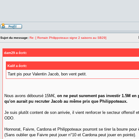
Sujet du message:
Re: [ Romain Philippoteaux signe 2 saisons au SB29]
dam29 a écrit:
Kalif a écrit:
Tant pis pour Valentin Jacob, bon vent petit.
Nous avons déboursé 15M€,
on ne peut surement pas investir 1.5M en p
qu'on aurait pu recruter Jacob au même prix que Philippoteaux.
Je suis plutôt content de son arrivée, il vient renforcer le secteur offensif et
ODO.
Honnorat, Faivre, Cardona et Philippoteaux pourront se tirer la bourre pour êt
(Sans oublier que Faivre peut jouer n°10 et Cardona peut jouer en pointe).