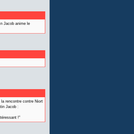
tin Jacob anime le
la rencontre contre Niort
tin Jacob :
téressant !"