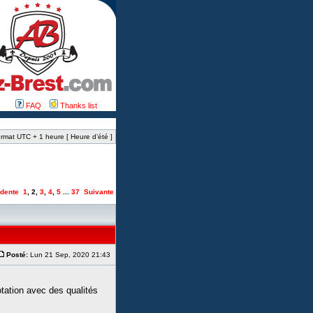
FAQ
Thanks list
rmat UTC + 1 heure [ Heure d’été ]
dente
1
,
2
,
3
,
4
,
5
...
37
Suivante
Posté:
Lun 21 Sep, 2020 21:43
tation avec des qualités