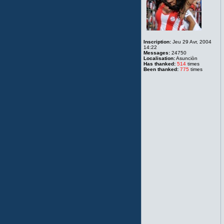
Inscription:
Jeu 29 Avr, 2004
14:22
Messages:
24750
Localisation:
Asunciòn
Has thanked:
514
times
Been thanked:
775
times