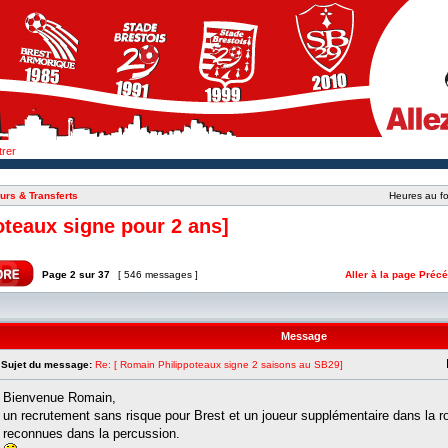
trer
urs & Transferts
Heures au fo
oteaux signe pour 2 ans]
Page
2
sur
37
[ 546 messages ]
Aller à la page
Précé
Message
Sujet du message:
Re: [ Romain Philippoteaux signe 2 saisons au SB29]
Bienvenue Romain,
un recrutement sans risque pour Brest et un joueur supplémentaire dans la ro
reconnues dans la percussion.