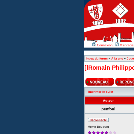
Connexion
M’enregis
Index du forum
»
A la une
»
Joue
[lRomain Philipp
Imprimer le sujet
Auteur
penfoul
Momo Bouquet