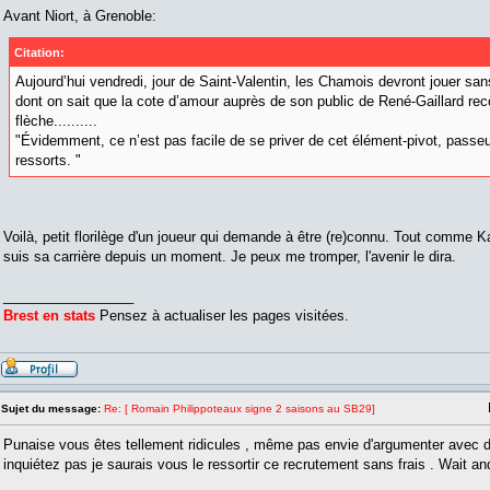
Avant Niort, à Grenoble:
Citation:
Aujourd’hui vendredi, jour de Saint-Valentin, les Chamois devront jouer san
dont on sait que la cote d’amour auprès de son public de René-Gaillard 
flèche..........
"Évidemment, ce n’est pas facile de se priver de cet élément-pivot, passe
ressorts. "
Voilà, petit florilège d'un joueur qui demande à être (re)connu. Tout comme Kali
suis sa carrière depuis un moment. Je peux me tromper, l'avenir le dira.
_________________
Brest en stats
Pensez à actualiser les pages visitées.
Sujet du message:
Re: [ Romain Philippoteaux signe 2 saisons au SB29]
Punaise vous êtes tellement ridicules , même pas envie d'argumenter avec 
inquiétez pas je saurais vous le ressortir ce recrutement sans frais . Wait an