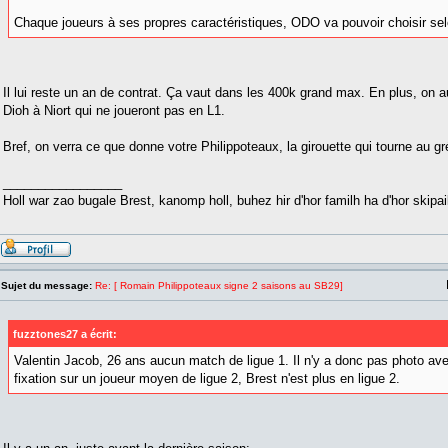
Chaque joueurs à ses propres caractéristiques, ODO va pouvoir choisir se
Il lui reste un an de contrat. Ça vaut dans les 400k grand max. En plus, on a
Dioh à Niort qui ne joueront pas en L1.
Bref, on verra ce que donne votre Philippoteaux, la girouette qui tourne au gr
_________________
Holl war zao bugale Brest, kanomp holl, buhez hir d'hor familh ha d'hor skipail
Sujet du message:
Re: [ Romain Philippoteaux signe 2 saisons au SB29]
fuzztones27 a écrit:
Valentin Jacob, 26 ans aucun match de ligue 1. Il n'y a donc pas photo ave
fixation sur un joueur moyen de ligue 2, Brest n'est plus en ligue 2.