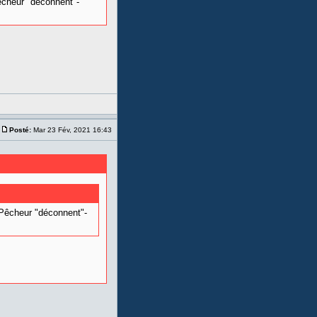
êcheur "déconnent"-
Posté:
Mar 23 Fév, 2021 16:43
 Pêcheur "déconnent"-