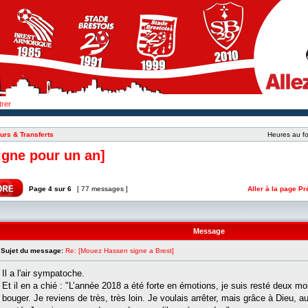
trer
urs & Transferts
Heures au fo
gne pour un an]
Page
4
sur
6
[ 77 messages ]
Aller à la page
Pr
Message
Sujet du message:
Re: [Mouez Hassen signe a Brest]
Il a l'air sympatoche.
Et il en a chié : "L’année 2018 a été forte en émotions, je suis resté deux mo
bouger. Je reviens de très, très loin. Je voulais arrêter, mais grâce à Dieu, a