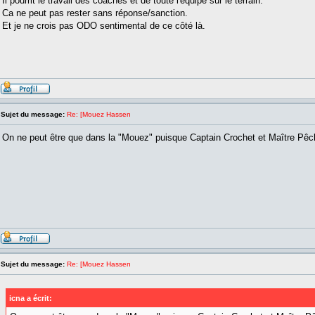
Il pourrit le travail des coaches et de toute l'équipe sur le terrain.
Ca ne peut pas rester sans réponse/sanction.
Et je ne crois pas ODO sentimental de ce côté là.
Sujet du message:
Re: [Mouez Hassen
On ne peut être que dans la "Mouez" puisque Captain Crochet et Maître Pê
Sujet du message:
Re: [Mouez Hassen
icna a écrit: