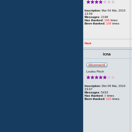
Inscription:
Mar 04 Mai, 2010
13:58
Messages:
2198
Has thanked:
188
times
Been thanked:
106
times
Haut
icna
Loulou Floch
Inscription:
Dim 09 Mai, 2010
23:07
Messages:
5433
Has thanked:
4
times
Been thanked:
123
times