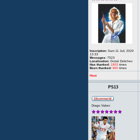
Inscription:
Sam 11 Juil, 2020
13:33
Messages:
7523
Localisation:
Gotsé Deltchev
Has thanked:
1803
times
Been thanked:
960
times
Haut
PS13
Drago Vabec