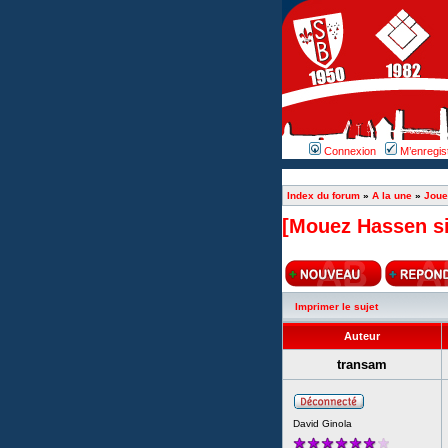
Connexion
M’enregis
Index du forum
»
A la une
»
Joue
[Mouez Hassen si
Imprimer le sujet
Auteur
transam
David Ginola