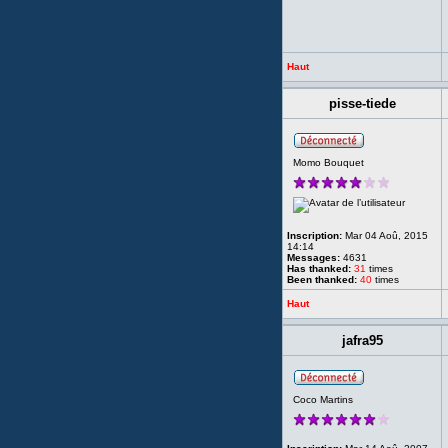
Haut
pisse-tiede
Momo Bouquet
Inscription:
Mar 04 Aoû, 2015
14:14
Messages:
4631
Has thanked:
31
times
Been thanked:
40
times
Haut
jafra95
Coco Martins