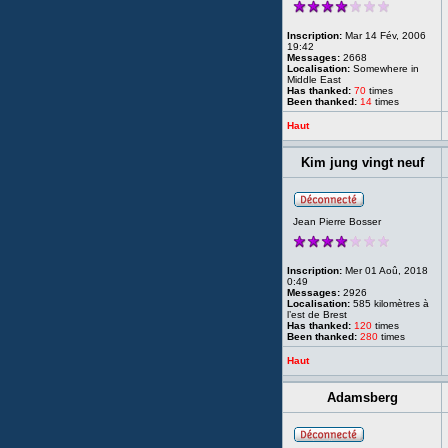
Inscription:
Mar 14 Fév, 2006
19:42
Messages:
2668
Localisation:
Somewhere in
Middle East
Has thanked:
70
times
Been thanked:
14
times
Haut
Kim jung vingt neuf
Jean Pierre Bosser
Inscription:
Mer 01 Aoû, 2018
0:49
Messages:
2926
Localisation:
585 kilomètres à
l’est de Brest
Has thanked:
120
times
Been thanked:
280
times
Haut
Adamsberg