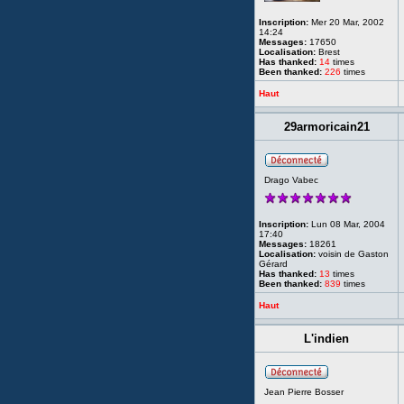
Inscription:
Mer 20 Mar, 2002
14:24
Messages:
17650
Localisation:
Brest
Has thanked:
14
times
Been thanked:
226
times
Haut
29armoricain21
Drago Vabec
Inscription:
Lun 08 Mar, 2004
17:40
Messages:
18261
Localisation:
voisin de Gaston
Gérard
Has thanked:
13
times
Been thanked:
839
times
Haut
L'indien
Jean Pierre Bosser