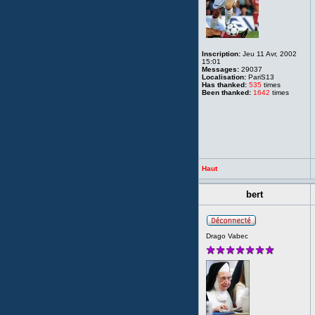
Inscription:
Jeu 11 Avr, 2002
15:01
Messages:
29037
Localisation:
PariS13
Has thanked:
535
times
Been thanked:
1642
times
Haut
bert
Drago Vabec