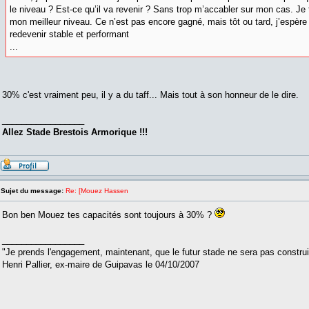
le niveau ? Est-ce qu’il va revenir ? Sans trop m’accabler sur mon cas. Je t
mon meilleur niveau. Ce n’est pas encore gagné, mais tôt ou tard, j’espère 
redevenir stable et performant
...
30% c'est vraiment peu, il y a du taff... Mais tout à son honneur de le dire.
_________________
Allez Stade Brestois Armorique !!!
Sujet du message:
Re: [Mouez Hassen
Bon ben Mouez tes capacités sont toujours à 30% ?
_________________
"Je prends l'engagement, maintenant, que le futur stade ne sera pas constru
Henri Pallier, ex-maire de Guipavas le 04/10/2007