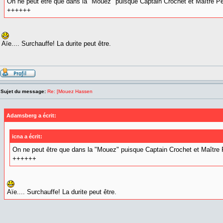
On ne peut être que dans la "Mouez" puisque Captain Crochet et Maître P
++++++
Aïe.... Surchauffe! La durite peut être.
Sujet du message:
Re: [Mouez Hassen
Adamsberg a écrit:
icna a écrit:
On ne peut être que dans la "Mouez" puisque Captain Crochet et Maître
++++++
Aïe.... Surchauffe! La durite peut être.