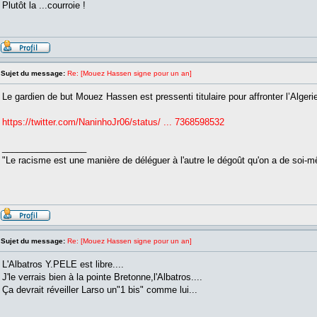
Plutôt la ...courroie !
Sujet du message:
Re: [Mouez Hassen signe pour un an]
Le gardien de but Mouez Hassen est pressenti titulaire pour affronter l’Algerie
https://twitter.com/NaninhoJr06/status/ ... 7368598532
_________________
"Le racisme est une manière de déléguer à l'autre le dégoût qu'on a de soi-
Sujet du message:
Re: [Mouez Hassen signe pour un an]
L'Albatros Y.PELE est libre....
J'le verrais bien à la pointe Bretonne,l'Albatros....
Ça devrait réveiller Larso un"1 bis" comme lui...
_________________