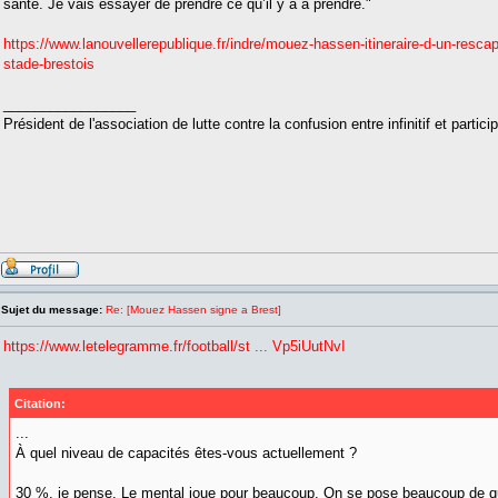
santé. Je vais essayer de prendre ce qu’il y a à prendre."
https://www.lanouvellerepublique.fr/indre/mouez-hassen-itineraire-d-un-resca
stade-brestois
_________________
Président de l'association de lutte contre la confusion entre infinitif et partic
Sujet du message:
Re: [Mouez Hassen signe a Brest]
https://www.letelegramme.fr/football/st ... Vp5iUutNvI
Citation:
...
À quel niveau de capacités êtes-vous actuellement ?
30 %, je pense. Le mental joue pour beaucoup. On se pose beaucoup de que