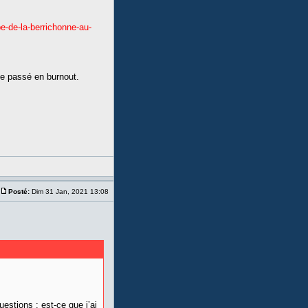
pe-de-la-berrichonne-au-
ipe passé en burnout.
Posté:
Dim 31 Jan, 2021 13:08
stions : est-ce que j’ai