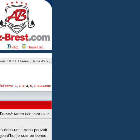
FAQ
Thanks list
rmat UTC + 1 heure [ Heure d’été ]
écédente
1
,
2
,
3
,
4
,
5
,
6
Suivante
Posté:
Mar 29 Déc, 2020 18:25
is dans un lit sans pouvoir
ujourd’hui je suis en bonne