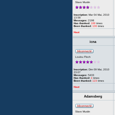
Slavo Muslin
Inscription:
Mar 04 Mai, 2010
13:58
Messages:
2198
Has thanked:
188
times
Been thanked:
106
times
Haut
icna
Loulou Floch
Inscription:
Dim 09 Mai, 2010
23:07
Messages:
5433
Has thanked:
4
times
Been thanked:
123
times
Haut
Adamsberg
Slavo Muslin