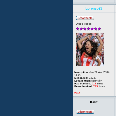
Lorenzo29
Drago Vabec
Inscription:
Jeu 29 Avr, 2004
14:22
Messages:
24747
Localisation:
Asunciòn
Has thanked:
513
times
Been thanked:
775
times
Haut
Kalif