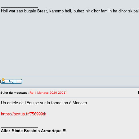
_________________
Holl war zao bugale Brest, kanomp holl, buhez hir d'hor familh ha d'hor skipail
Sujet du message:
Re: [ Monaco 2020-2021]
Un article de l'Equipe sur la formation à Monaco
https://textup.fr/756999tk
_________________
Allez Stade Brestois Armorique !!!