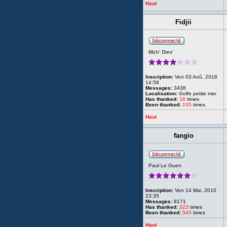
Haut
Fidjii
Mich' Drev'
Inscription:
Ven 03 Aoû, 2018
14:58
Messages:
3436
Localisation:
Golfe petite mer
Has thanked:
18
times
Been thanked:
105
times
Haut
fangio
Paul Le Guen
Inscription:
Ven 14 Mai, 2010
23:35
Messages:
8171
Has thanked:
323
times
Been thanked:
543
times
Haut