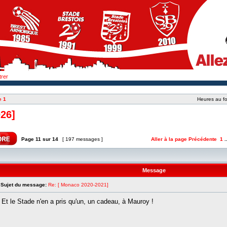
trer
e 1
Heures au fo
26]
Page
11
sur
14
[ 197 messages ]
Aller à la page
Précédente
1
.
Message
Sujet du message:
Re: [ Monaco 2020-2021]
Et le Stade n'en a pris qu'un, un cadeau, à Mauroy !