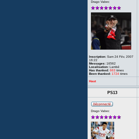
Drago Vabec
Inscription:
Sam 24 Fév, 2007
16:22
Messages:
16562
Localisation:
Lambé
Has thanked:
663
times
Been thanked:
1724
times
Haut
PS13
Drago Vabec