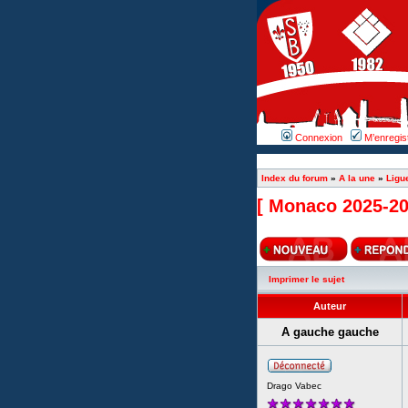
Connexion
M’enregis
Index du forum
»
A la une
»
Ligu
[ Monaco 2025-20
Imprimer le sujet
Auteur
A gauche gauche
Drago Vabec