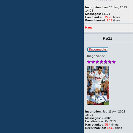
Inscription:
Lun 05 Jan, 2015
14:08
Messages:
41121
Has thanked:
2296
times
Been thanked:
903
times
Haut
PS13
Drago Vabec
Inscription:
Jeu 11 Avr, 2002
15:01
Messages:
29032
Localisation:
PariS13
Has thanked:
534
times
Been thanked:
1641
times