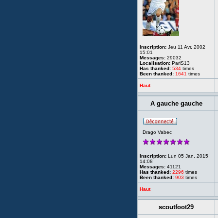
Inscription:
Jeu 11 Avr, 2002
15:01
Messages:
29032
Localisation:
PariS13
Has thanked:
534
times
Been thanked:
1641
times
Haut
A gauche gauche
Drago Vabec
Inscription:
Lun 05 Jan, 2015
14:08
Messages:
41121
Has thanked:
2296
times
Been thanked:
903
times
Haut
scoutfoot29