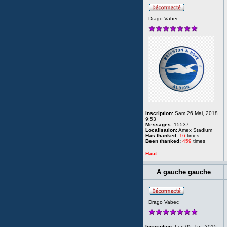
Drago Vabec
Inscription:
Sam 26 Mai, 2018
9:53
Messages:
15537
Localisation:
Amex Stadium
Has thanked:
16
times
Been thanked:
459
times
Haut
A gauche gauche
Drago Vabec
Inscription:
Lun 05 Jan, 2015