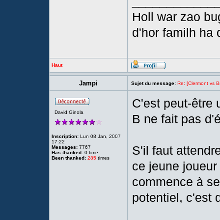
____________
Holl war zao bu
d'hor familh ha 
Haut
Jampi
Sujet du message:
Re: [Clermont vs Br
C'est peut-être 
David Ginola
B ne fait pas d'é
Inscription:
Lun 08 Jan, 2007
17:22
S'il faut attend
Messages:
7767
Has thanked:
0 time
Been thanked:
285
times
ce jeune joueur
commence à sent
potentiel, c'est