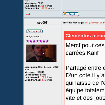
0:50
Messages:
8236
Has thanked:
3280
times
Been thanked:
1021
times
Haut
seb007
Sujet du message:
Re: [Clermont vs Br
Clementos a écri
Drago Vabec
Merci pour ces
carrées Kalif
Partagé entre 
Inscription:
Sam 14 Aoû, 2010
3:14
Messages:
11349
D'un coté il y
Localisation:
Brest
Has thanked:
1823
times
Been thanked:
471
times
qui laisse de l'
équipe totalem
vite et des jou