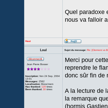
Quel paradoxe e
nous va falloir a
Haut
Loul
Sujet du message:
Re: [Clermont vs Br
Merci pour cette
Jean Pierre Bosser
reprendre le fl
donc sûr fin de
Inscription:
Ven 24 Sep, 2004
13:01
Messages:
2562
Localisation:
Bress'mem
Has thanked:
129
times
A la lecture de 
Been thanked:
30
times
la remarque que
(hormis Gastien