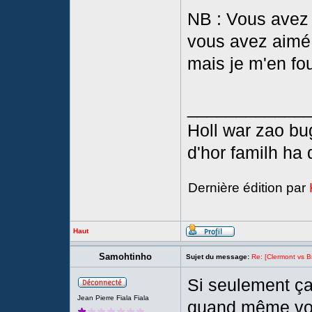
NB : Vous avez l
vous avez aimé 
mais je m'en fo
____________
Holl war zao bu
d'hor familh ha 
Dernière édition par
Haut
Samohtinho
Sujet du message:
Re: [Clermont vs Br
Si seulement ça 
Jean Pierre Fiala Fiala
quand même voi