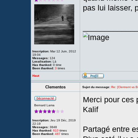
pas lui laisser, 
____________
Inscription:
Mar 12 Juin, 2012
19:04
Messages:
124
Localisation:
Là
Has thanked:
0 time
Been thanked:
3
times
Haut
Clementos
Sujet du message:
Re: [Clermont vs Br
Merci pour ces 
Bernard Lama
Kalif
Inscription:
Jeu 19 Déc, 2019
22:19
Partagé entre e
Messages:
3848
Has thanked:
610
times
Been thanked:
487
times