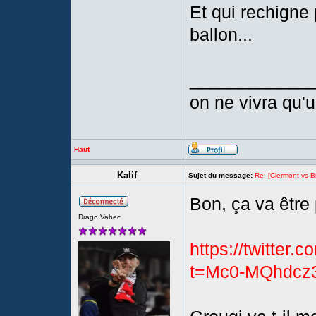
Et qui rechigne 
ballon...
____________
on ne vivra qu'un
Haut
Kalif
Sujet du message:
Re: [Clermont vs Br
Bon, ça va être
Drago Vabec
https://twitter
t=Mc0-MQhdcz