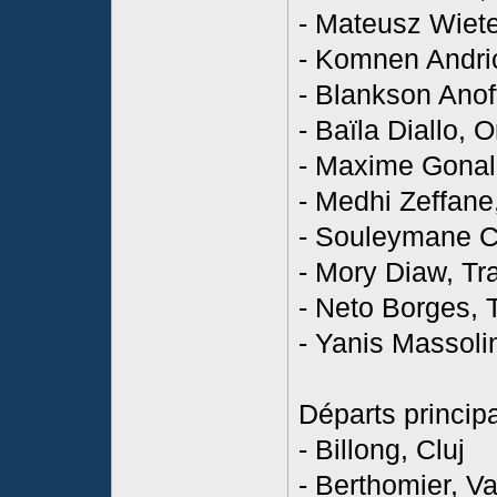
- Mateusz Wiete
- Komnen Andrić
- Blankson Anoff
- Baïla Diallo, 
- Maxime Gonalo
- Medhi Zeffane,
- Souleymane Ci
- Mory Diaw, Tra
- Neto Borges, T
- Yanis Massolin
Départs princip
- Billong, Cluj
- Berthomier, V