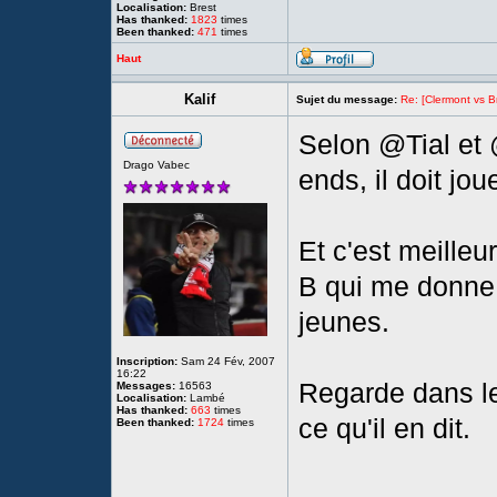
Localisation:
Brest
Has thanked:
1823
times
Been thanked:
471
times
Haut
Kalif
Sujet du message:
Re: [Clermont vs Br
Selon @Tial et 
Drago Vabec
ends, il doit jo
Et c'est meilleu
B qui me donne 
jeunes.
Inscription:
Sam 24 Fév, 2007
16:22
Regarde dans le
Messages:
16563
Localisation:
Lambé
Has thanked:
663
times
ce qu'il en dit.
Been thanked:
1724
times