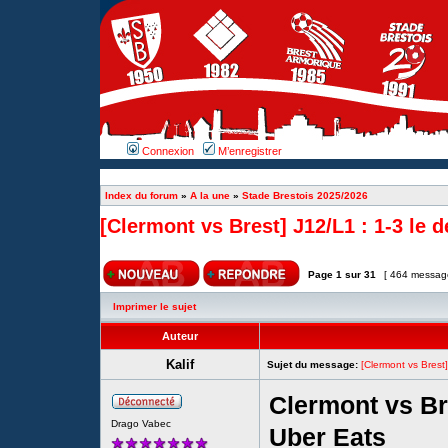
Connexion
M’enregistrer
Index du forum
»
A la une
»
Stade Brestois 2025/2026
[Clermont vs Brest] J12/L1 : 1-3 le dé
Page
1
sur
31
[ 464 messag
Imprimer le sujet
Auteur
Kalif
Sujet du message:
[Clermont vs Brest] 
Clermont vs Br
Drago Vabec
Uber Eats