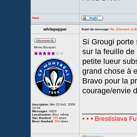
Haut
whitepepper
Sujet du message:
Re: [Clermont vs Br
Si Grougi porte 
Momo Bouquet
sur la feuille 
petite lueur sub
grand chose à e
Bravo pour la pr
courage/envie de
Inscription:
Mer 23 Aoû, 2006
____________
10:04
Messages:
4820
Localisation:
Bres' même
•
•
•
•
• Brestislava Fu
Has thanked:
198
times
Been thanked:
308
times