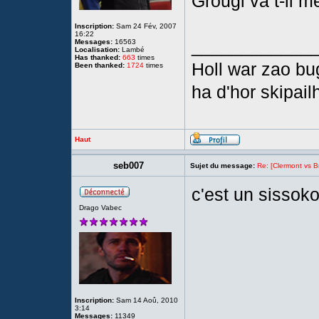
Grougi va t-il me
Inscription:
Sam 24 Fév, 2007
16:22
____________
Messages:
16563
Localisation:
Lambé
Has thanked:
663
times
Holl war zao bu
Been thanked:
1724
times
ha d'hor skipail
Haut
seb007
Sujet du message:
Re: [Clermont vs Br
c'est un sissok
Drago Vabec
Inscription:
Sam 14 Aoû, 2010
3:14
Messages:
11349