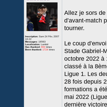
Allez je sors de
d'avant-match p
tourner.
Inscription:
Sam 24 Fév, 2007
16:22
Le coup d'envoi
Messages:
16563
Localisation:
Lambé
Has thanked:
663
times
Stade Gabriel-
Been thanked:
1724
times
octobre 2022 à 
classé à la 8èm
Ligue 1. Les de
28 fois depuis 2
formations a ét
mai 2022 (Ligue 
dernière victoir