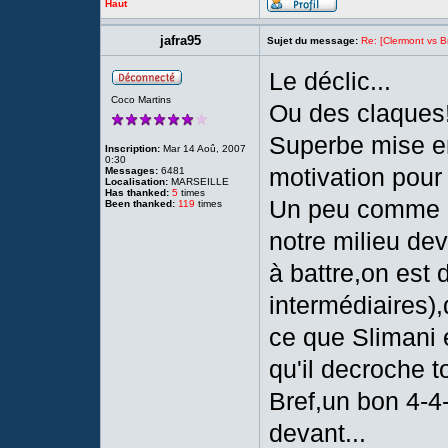
Haut
jafra95
Sujet du message:
Re: [Clermont vs Br
Le déclic...
Coco Martins
Ou des claques!!
Superbe mise en
Inscription:
Mar 14 Aoû, 2007
0:30
motivation pour l
Messages:
6481
Localisation:
MARSEILLE
Has thanked:
5
times
Un peu comme di
Been thanked:
119
times
notre milieu de
à battre,on est 
intermédiaires),
ce que Slimani
qu'il decroche t
Bref,un bon 4-4
devant...