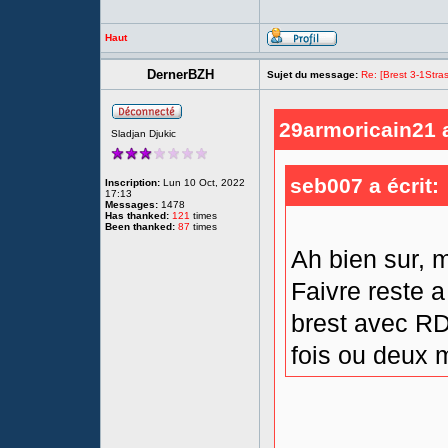
Haut
DernerBZH
Sujet du message:
Re: [Brest 3-1Stras
29armoricain21 a
Sladjan Djukic
seb007 a écrit:
Inscription:
Lun 10 Oct, 2022
17:13
Messages:
1478
Has thanked:
121
times
Been thanked:
87
times
Ah bien sur, m
Faivre reste a 
brest avec RDC
fois ou deux ma