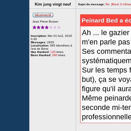
Kim jung vingt neuf
Sujet du message:
Re: [Brest 3-1Stras
Peinard Bed a éc
Jean Pierre Bosser
Ah ... le gazie
Inscription:
Mer 01 Aoû, 2018
0:49
m'en parle pas 
Messages:
2926
Localisation:
585 kilomètres à
l’est de Brest
Ses commentair
Has thanked:
120
times
Been thanked:
280
times
systématiquem
Sur les temps f
but), ça se vo
figure qu'il aur
Même peinardet
seconde mi-temp
professionnell