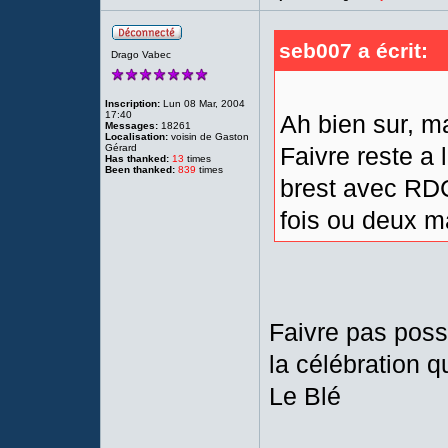
seb007 a écrit:
Drago Vabec
Inscription:
Lun 08 Mar, 2004
17:40
Ah bien sur, ma
Messages:
18261
Localisation:
voisin de Gaston
Gérard
Faivre reste a l
Has thanked:
13
times
Been thanked:
839
times
brest avec RDC 
fois ou deux mai
Faivre pas poss
la célébration q
Le Blé