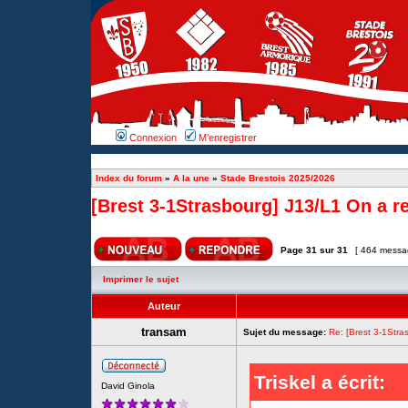
Connexion
M’enregistrer
Index du forum
»
A la une
»
Stade Brestois 2025/2026
[Brest 3-1Strasbourg] J13/L1 On a ret
Page
31
sur
31
[ 464 messa
Imprimer le sujet
Auteur
transam
Sujet du message:
Re: [Brest 3-1Stras
Triskel a écrit:
David Ginola