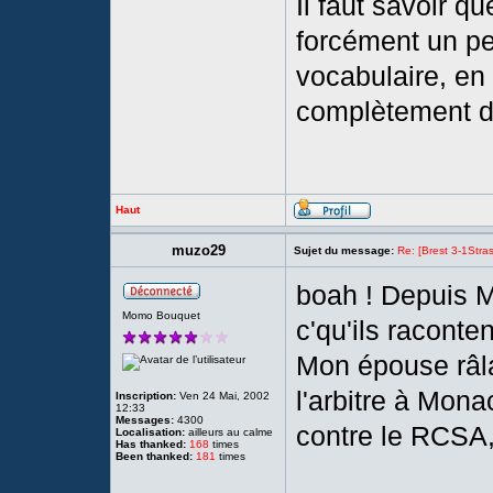
Il faut savoir q
forcément un pe
vocabulaire, en 
complètement d
Haut
muzo29
Sujet du message:
Re: [Brest 3-1Stras
boah ! Depuis M
Momo Bouquet
c'qu'ils raconte
Mon épouse râla
l'arbitre à Monac
Inscription:
Ven 24 Mai, 2002
12:33
Messages:
4300
contre le RCSA
Localisation:
ailleurs au calme
Has thanked:
168
times
Been thanked:
181
times