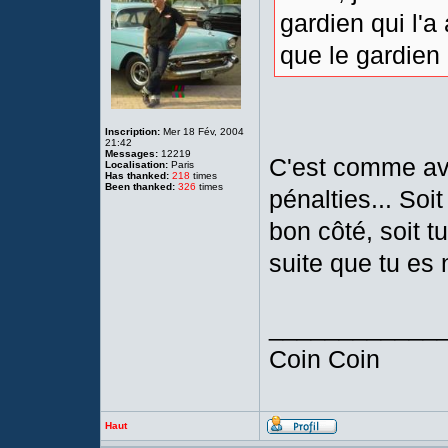
gardien qui l'a 
que le gardien
Inscription:
Mer 18 Fév, 2004
21:42
Messages:
12219
C'est comme ave
Localisation:
Paris
Has thanked:
218
times
Been thanked:
326
times
pénalties... Soit
bon côté, soit t
suite que tu es n
____________
Coin Coin
Haut