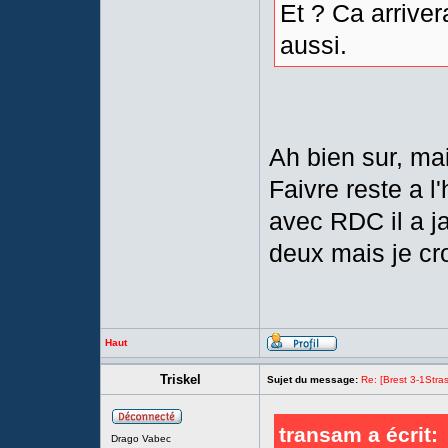
Et ? Ca arrivera
aussi.
Ah bien sur, mai
Faivre reste a l'
avec RDC il a ja
deux mais je croi
Haut
Triskel
Sujet du message:
Re: [Brest 3-1Stras
transam a écrit:
Drago Vabec