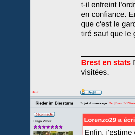
t-il enfreint l'or
en confiance. En
que c'est le gard
tiré sauf que le
____________
Brest en stats
P
visitées.
Haut
Rieder im Biersturm
Sujet du message:
Re: [Brest 3-1Stras
Lorenzo29 a écri
Drago Vabec
Enfin, j'estime 