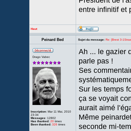
Président de l'a
entre infinitif e
Haut
Peinard Bed
Sujet du message:
Re: [Brest 3-1Stras
Ah ... le gazie
Drago Vabec
parle pas !
Ses commentaire
systématiqueme
Sur les temps fo
ça se voyait com
aurait aimé l'éga
Inscription:
Mar 11 Mai, 2010
Même peinardett
23:34
Messages:
12802
Has thanked:
20
times
seconde mi-temps
Been thanked:
326
times