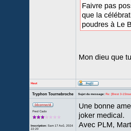
Faivre pas poss
que la célébrat
poudres à Le B
Mon dieu que tu
Haut
Tryphon Tournebroche
Sujet du message:
Re: [Brest 3-1Stras
Une bonne ame c
Fred Cado
joker medical.
Avec PLM, Marti
Inscription:
Sam 17 Aoû, 2024
22:20