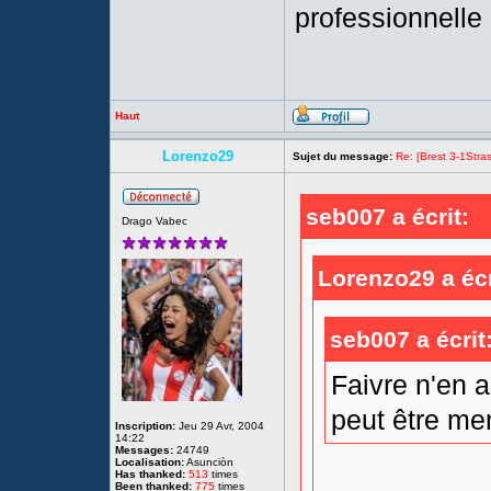
professionnelle
Haut
Lorenzo29
Sujet du message:
Re: [Brest 3-1Stras
seb007 a écrit:
Drago Vabec
Lorenzo29 a écr
seb007 a écrit
Faivre n'en a
peut être me
Inscription:
Jeu 29 Avr, 2004
14:22
Messages:
24749
Localisation:
Asunciòn
Has thanked:
513
times
Been thanked:
775
times