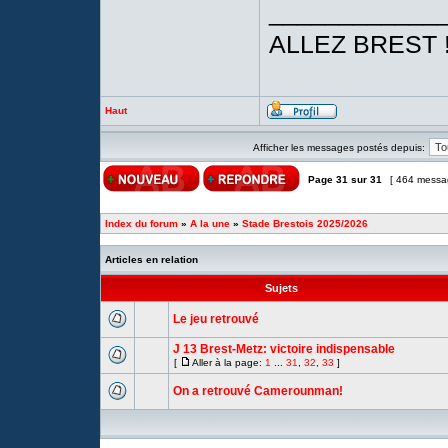
____________
ALLEZ BREST 
Haut
Afficher les messages postés depuis:
Page
31
sur
31
[ 464 messa
Index du forum
»
A la une
»
Stade Brestois 2025/2026
Articles en relation
Sujets
Le jeu retrouvé
J 13 Brest-Metz: victoire indispensable
[
Aller à la page:
1
...
31
,
32
,
33
]
On a retrouvé Camerounman!