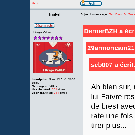
Haut
Triskel
Sujet du message:
Re: [Brest 3-1Stras
DernerBZH a écri
Drago Vabec
29armoricain21 
seb007 a écrit
Inscription:
Sam 13 Aoû, 2005
15:53
Ah bien sur,
Messages:
24377
Has thanked:
331
times
Been thanked:
744
times
lui Faivre res
de brest avec
raté une fois
tirer plus...