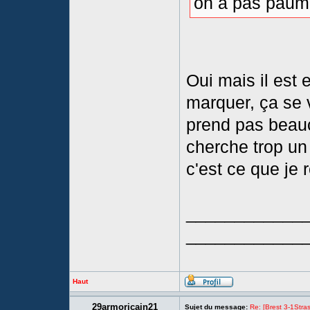
on a pas paum
Oui mais il est
marquer, ça se 
prend pas beauc
cherche trop un
c'est ce que je 
____________
____________
Haut
29armoricain21
Sujet du message:
Re: [Brest 3-1Stras