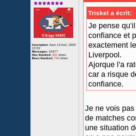
Triskel a écrit:
Je pense qu'il
confiance et p
exactement l
Inscription:
Sam 13 Aoû, 2005
15:53
Messages:
24377
Liverpool.
Has thanked:
331
times
Been thanked:
744
times
Ajorque l'a ra
car a risque d
confiance.
Je ne vois pas
de matches com
une situation d