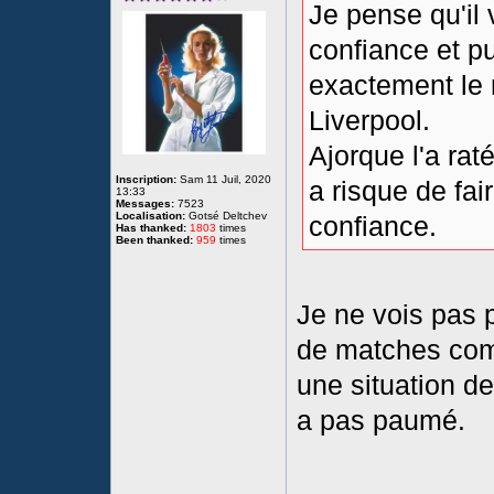
Je pense qu'il 
confiance et pui
exactement le
Liverpool.
Ajorque l'a rat
Inscription:
Sam 11 Juil, 2020
a risque de fai
13:33
Messages:
7523
Localisation:
Gotsé Deltchev
confiance.
Has thanked:
1803
times
Been thanked:
959
times
Je ne vois pas 
de matches comp
une situation de
a pas paumé.
____________