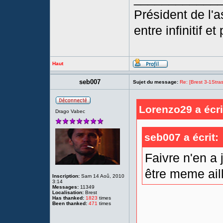
Président de l'a
entre infinitif e
Haut
seb007
Sujet du message:
Re: [Brest 3-1Stras
Lorenzo29 a écri
Drago Vabec
seb007 a écrit:
Faivre n'en a 
être meme ail
Inscription:
Sam 14 Aoû, 2010
3:14
Messages:
11349
Localisation:
Brest
Has thanked:
1823
times
Been thanked:
471
times