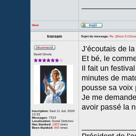
____________
Haut
transam
Sujet du message:
Re: [Brest 3-1Stras
J'écoutais de l
David Ginola
Et bé, le comme
Il fait un festiv
minutes de match
pousse sa voix 
Je me demande s
avoir passé la n
Inscription:
Sam 11 Juil, 2020
13:33
Messages:
7523
Localisation:
Gotsé Deltchev
____________
Has thanked:
1803
times
Been thanked:
959
times