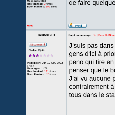
de faire quelque
Messages:
813
Has thanked:
3
times
Been thanked:
105
times
Haut
DernerBZH
Sujet du message:
Re: [Brest 3-1Stras
J'suis pas dans
Sladjan Djukic
gens d'ici à prio
peno qui tire en
Inscription:
Lun 10 Oct, 2022
17:13
penser que le bu
Messages:
1478
Has thanked:
121
times
Been thanked:
87
times
J'ai vu aucune pr
contrairement à
tous dans le sta