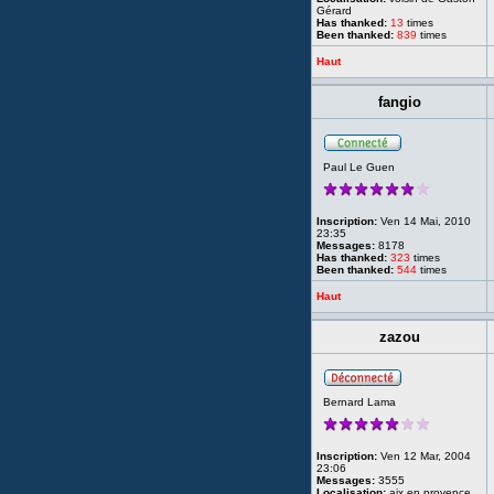
Gérard
Has thanked:
13
times
Been thanked:
839
times
Haut
fangio
Paul Le Guen
Inscription:
Ven 14 Mai, 2010
23:35
Messages:
8178
Has thanked:
323
times
Been thanked:
544
times
Haut
zazou
Bernard Lama
Inscription:
Ven 12 Mar, 2004
23:06
Messages:
3555
Localisation:
aix en provence