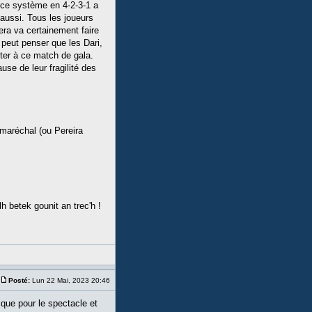
 ce système en 4-2-3-1 a
 aussi. Tous les joueurs
era va certainement faire
 peut penser que les Dari,
ter à ce match de gala.
se de leur fragilité des
emaréchal (ou Pereira
h betek gounit an trec'h !
Posté:
Lun 22 Mai, 2023 20:46
 que pour le spectacle et