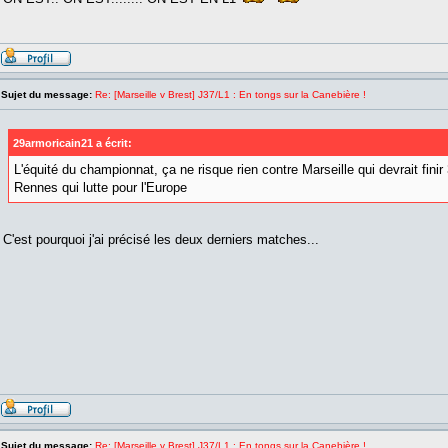
Sujet du message:
Re: [Marseille v Brest] J37/L1 : En tongs sur la Canebière !
29armoricain21 a écrit:
L'équité du championnat, ça ne risque rien contre Marseille qui devrait finir
Rennes qui lutte pour l'Europe
C'est pourquoi j'ai précisé les deux derniers matches...
Sujet du message:
Re: [Marseille v Brest] J37/L1 : En tongs sur la Canebière !