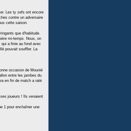
er. Les ty zefs ont encore
ches contre un adversaire
ous cette saison.
ringants que d'habitude.
emière mi-temps. Nous, on
 qui a finie au fond avec
é pouvait souffler. La
 bonne occasion de Mounié
allon entre les jambes du
ra en fin de match a raté
 ses joueurs ! Ils venaient
gue 1 pour enchaîner une