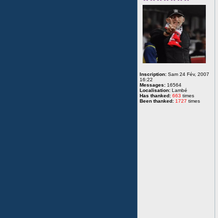
Inscription:
Sam 24 Fév, 2007
16:22
Messages:
16564
Localisation:
Lambé
Has thanked:
663
times
Been thanked:
1727
times