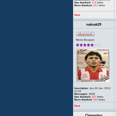
Has thanked:
478
times
Been thanked:
251
times
Haut
naknak29
Momo Bouquet
Inscription:
Jeu 26 Jan, 2012
11:03
Messages:
4836
Has thanked:
307
times
Been thanked:
350
times
Haut
Clementos