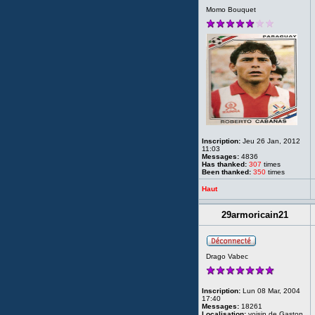
Momo Bouquet
Inscription:
Jeu 26 Jan, 2012
11:03
Messages:
4836
Has thanked:
307
times
Been thanked:
350
times
Haut
29armoricain21
Drago Vabec
Inscription:
Lun 08 Mar, 2004
17:40
Messages:
18261
Localisation:
voisin de Gaston