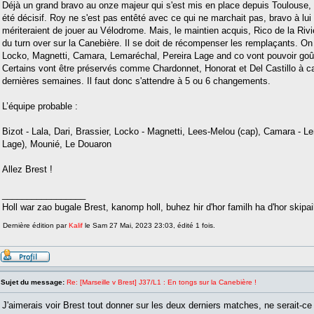
Déjà un grand bravo au onze majeur qui s'est mis en place depuis Toulouse,
été décisif. Roy ne s'est pas entêté avec ce qui ne marchait pas, bravo à lui
mériteraient de jouer au Vélodrome. Mais, le maintien acquis, Rico de la Rivi
du turn over sur la Canebière. Il se doit de récompenser les remplaçants. On
Locko, Magnetti, Camara, Lemaréchal, Pereira Lage and co vont pouvoir goû
Certains vont être préservés comme Chardonnet, Honorat et Del Castillo à cau
dernières semaines. Il faut donc s'attendre à 5 ou 6 changements.
L’équipe probable :
Bizot - Lala, Dari, Brassier, Locko - Magnetti, Lees-Melou (cap), Camara - L
Lage), Mounié, Le Douaron
Allez Brest !
_________________
Holl war zao bugale Brest, kanomp holl, buhez hir d'hor familh ha d'hor skipail
Dernière édition par
Kalif
le Sam 27 Mai, 2023 23:03, édité 1 fois.
Sujet du message:
Re: [Marseille v Brest] J37/L1 : En tongs sur la Canebière !
J'aimerais voir Brest tout donner sur les deux derniers matches, ne serait-ce