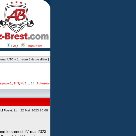
FAQ
Thanks list
rmat UTC + 1 heure [ Heure d’été ]
la page
1
,
2
,
3
,
4
,
5
...
14
Suivante
Posté:
Lun 22 Mai, 2023 20:08
onné le samedi 27 mai 2023