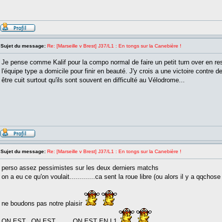
Sujet du message:
Re: [Marseille v Brest] J37/L1 : En tongs sur la Canebière !
Je pense comme Kalif pour la compo normal de faire un petit turn over en re
l'équipe type a domicile pour finir en beauté. J'y crois a une victoire contre 
être cuit surtout qu'ils sont souvent en difficulté au Vélodrome...
Sujet du message:
Re: [Marseille v Brest] J37/L1 : En tongs sur la Canebière !
perso assez pessimistes sur les deux derniers matchs
on a eu ce qu'on voulait.............ca sent la roue libre (ou alors il y a qqch
ne boudons pas notre plaisir
ON EST.. ON EST........ ON EST EN L1