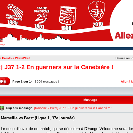
trer
e Brestois 2025/2026
Heures au fo
t] J37 1-2 En guerriers sur la Canebière !
Page
1
sur
14
[ 209 messages ]
Aller à 
Message
Sujet du message:
[Marseille v Brest] J37 1-2 En guerriers sur la Canebière !
Marseille vs Brest (Ligue 1, 37e journée).
Le coup d'envoi de ce match, qui se déroulera à l'Orange Vélodrome sera d