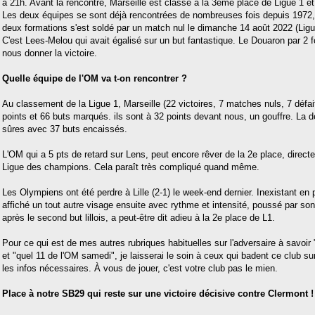
à 21h. Avant la rencontre, Marseille est classé à la 3ème place de Ligue 1 e
Les deux équipes se sont déjà rencontrées de nombreuses fois depuis 1972, 
deux formations s'est soldé par un match nul le dimanche 14 août 2022 (Ligue
C'est Lees-Melou qui avait égalisé sur un but fantastique. Le Douaron par 2 fo
nous donner la victoire.
Quelle équipe de l'OM va t-on rencontrer ?
Au classement de la Ligue 1, Marseille (22 victoires, 7 matches nuls, 7 déf
points et 66 buts marqués. ils sont à 32 points devant nous, un gouffre. La 
sûres avec 37 buts encaissés.
L'OM qui a 5 pts de retard sur Lens, peut encore rêver de la 2e place, directe
Ligue des champions. Cela paraît très compliqué quand même.
Les Olympiens ont été perdre à Lille (2-1) le week-end dernier. Inexistant en p
affiché un tout autre visage ensuite avec rythme et intensité, poussé par so
après le second but lillois, a peut-être dit adieu à la 2e place de L1.
Pour ce qui est de mes autres rubriques habituelles sur l'adversaire à savoir
et "quel 11 de l'OM samedi", je laisserai le soin à ceux qui badent ce club s
les infos nécessaires. À vous de jouer, c'est votre club pas le mien.
Place à notre SB29 qui reste sur une victoire décisive contre Clermont !