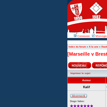
Connexion
M’enregis
Index du forum
»
A la une
»
Stad
[Marseille v Bres
Imprimer le sujet
Auteur
Kalif
Drago Vabec