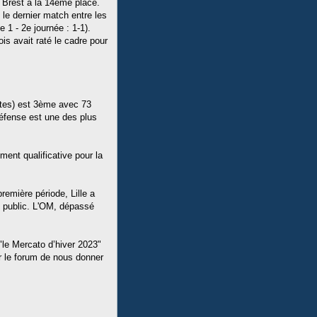
t Brest à la 14ème place.
le dernier match entre les
 1 - 2e journée : 1-1).
is avait raté le cadre pour
aites) est 3ème avec 73
défense est une des plus
ment qualificative pour la
remière période, Lille a
n public. L'OM, dépassé
 "le Mercato d’hiver 2023"
ur le forum de nous donner