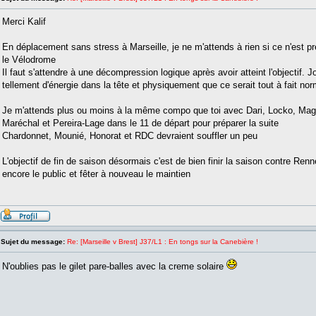
Merci Kalif
En déplacement sans stress à Marseille, je ne m'attends à rien si ce n'est pre
le Vélodrome
Il faut s'attendre à une décompression logique après avoir atteint l'objectif.
tellement d'énergie dans la tête et physiquement que ce serait tout à fait nor
Je m'attends plus ou moins à la même compo que toi avec Dari, Locko, Mag
Maréchal et Pereira-Lage dans le 11 de départ pour préparer la suite
Chardonnet, Mounié, Honorat et RDC devraient souffler un peu
L'objectif de fin de saison désormais c'est de bien finir la saison contre Re
encore le public et fêter à nouveau le maintien
Sujet du message:
Re: [Marseille v Brest] J37/L1 : En tongs sur la Canebière !
N'oublies pas le gilet pare-balles avec la creme solaire