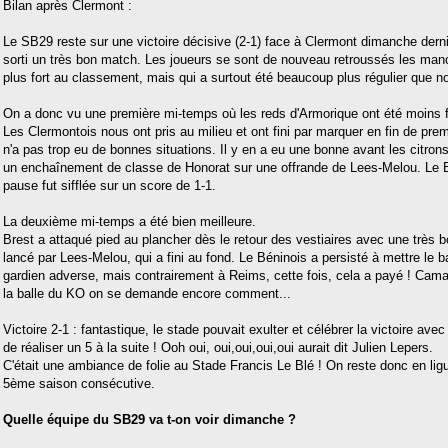
Bilan après Clermont :
Le SB29 reste sur une victoire décisive (2-1) face à Clermont dimanche derni
sorti un très bon match. Les joueurs se sont de nouveau retroussés les man
plus fort au classement, mais qui a surtout été beaucoup plus régulier que n
On a donc vu une première mi-temps où les reds d'Armorique ont été moins f
Les Clermontois nous ont pris au milieu et ont fini par marquer en fin de pr
n'a pas trop eu de bonnes situations. Il y en a eu une bonne avant les citrons
un enchaînement de classe de Honorat sur une offrande de Lees-Melou. Le Bl
pause fut sifflée sur un score de 1-1.
La deuxième mi-temps a été bien meilleure.
Brest a attaqué pied au plancher dès le retour des vestiaires avec une très
lancé par Lees-Melou, qui a fini au fond. Le Béninois a persisté à mettre le b
gardien adverse, mais contrairement à Reims, cette fois, cela a payé ! Cama
la balle du KO on se demande encore comment...
Victoire 2-1 : fantastique, le stade pouvait exulter et célébrer la victoire avec
de réaliser un 5 à la suite ! Ooh oui, oui,oui,oui,oui aurait dit Julien Lepers.
C'était une ambiance de folie au Stade Francis Le Blé ! On reste donc en li
5ème saison consécutive.
Quelle équipe du SB29 va t-on voir dimanche ?