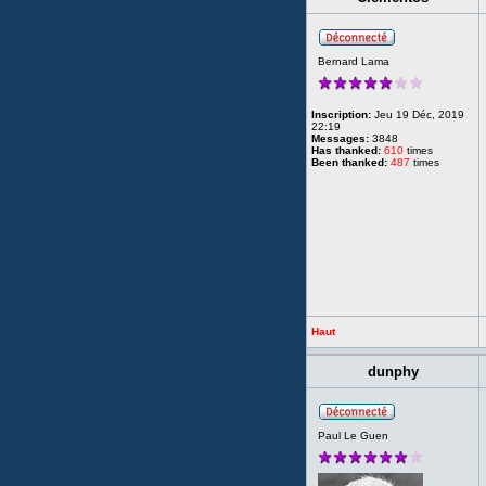
Bernard Lama
Inscription:
Jeu 19 Déc, 2019
22:19
Messages:
3848
Has thanked:
610
times
Been thanked:
487
times
Haut
dunphy
Paul Le Guen