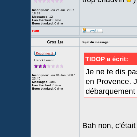
Inscription:
Jeu 26 Juil, 2007
18:39
Messages:
12
Has thanked:
0 time
Been thanked:
0 time
Haut
Gros 1er
Sujet du message:
TIDOP a écrit:
Franck Lérand
Je ne te dis pa
Inscription:
Jeu 04 Jan, 2007
23:45
en Provence. J
Messages:
1082
Has thanked:
0 time
Been thanked:
0 time
débarquement a
Bah non, c'était