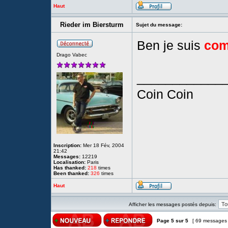
Haut
Rieder im Biersturm
Sujet du message:
Ben je suis
com
Drago Vabec
____________
Coin Coin
Inscription:
Mer 18 Fév, 2004
21:42
Messages:
12219
Localisation:
Paris
Has thanked:
218
times
Been thanked:
326
times
Haut
Afficher les messages postés depuis:
Page
5
sur
5
[ 69 messages