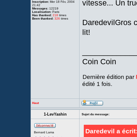
vitesse... Un tru
Inscription:
Mer 18 Fév, 2004
21:42
Messages:
12219
Localisation:
Paris
Has thanked:
218
times
Been thanked:
326
times
DaredevilGros co
lit!
____________
Coin Coin
Dernière édition par
édité 1 fois.
Haut
1-LevYashin
Sujet du message:
Daredevil a écrit
Bernard Lama