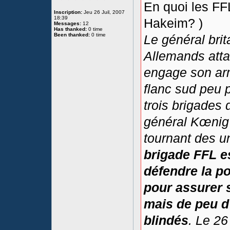
En quoi les FF
Inscription:
Jeu 26 Juil, 2007
18:39
Hakeim? )
Messages:
12
Has thanked:
0 time
Been thanked:
0 time
Le général bri
Allemands atta
engage son arm
flanc sud peu 
trois brigades 
général Kœnig
tournant des u
brigade FFL e
défendre la po
pour assurer 
mais de peu d'
blindés
. Le 26