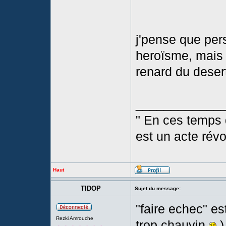
j'pense que per
heroïsme, mais l
renard du deser
____________
" En ces temps d
est un acte révo
Haut
TIDOP
Sujet du message:
"faire echec" es
Rezki Amrouche
trop chauvin
)