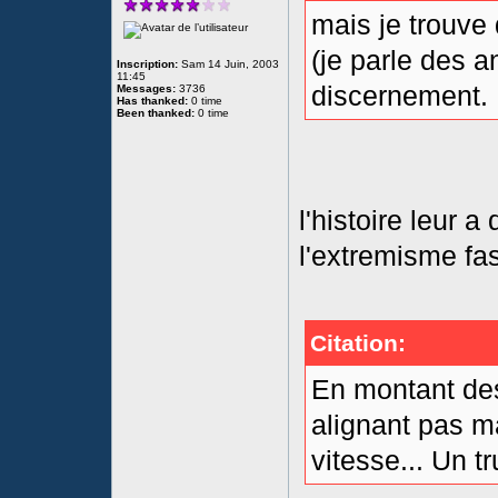
mais je trouve
(je parle des 
Inscription:
Sam 14 Juin, 2003
11:45
discernement.
Messages:
3736
Has thanked:
0 time
Been thanked:
0 time
l'histoire leur 
l'extremisme fa
Citation:
En montant des
alignant pas m
vitesse... Un t