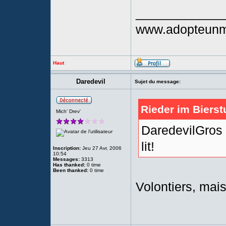
____________
www.adopteunmi
Haut
Daredevil
Sujet du message:
Rieder im Bierst
Mich' Drev'
DaredevilGros c
lit!
Inscription:
Jeu 27 Avr, 2006
10:54
Messages:
3313
Has thanked:
0 time
Been thanked:
0 time
Volontiers, mais