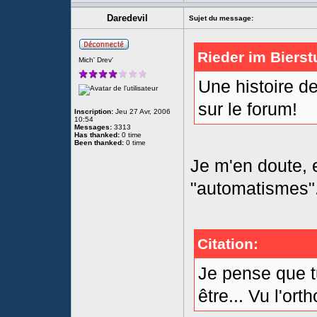
Daredevil
Sujet du message:
Rieder im Bierst
Mich' Drev'
Une histoire de
sur le forum!
Inscription:
Jeu 27 Avr, 2006
10:54
Messages:
3313
Has thanked:
0 time
Been thanked:
0 time
Je m'en doute, e
"automatismes"
Citation:
Je pense que t
être... Vu l'ort