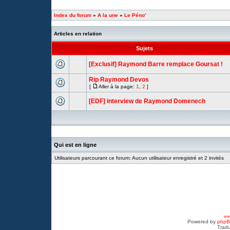
Index du forum
»
A la une
»
Le Péno'
Articles en relation
Sujets
[Exclusif] Raymond Barre remplace Goursat !
Rip Raymond Devos
[
Aller à la page:
1
,
2
]
[EDF] interview de Raymond Domenech
Qui est en ligne
Utilisateurs parcourant ce forum: Aucun utilisateur enregistré et 2 invités
www
Powered by
php
Tradu