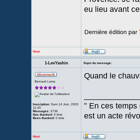
eu lieu avant c
Dernière édition par
Haut
1-LevYashin
Sujet du message:
Quand le chauvin
Bernard Lama
____________
" En ces temps d
Inscription:
Sam 14 Juin, 2003
11:45
Messages:
3736
est un acte révo
Has thanked:
0 time
Been thanked:
0 time
Haut