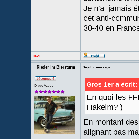
Je n'ai jamais 
cet anti-commun
30-40 en Franc
Haut
Rieder im Biersturm
Sujet du message:
Gros 1er a écrit:
Drago Vabec
En quoi les FF
Hakeim? )
En montant des 
alignant pas ma