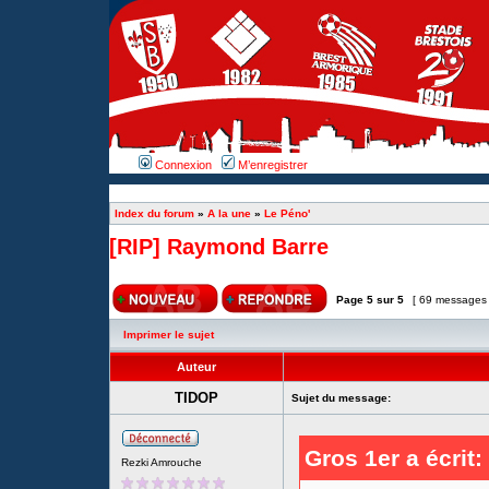
Connexion
M’enregistrer
Index du forum
»
A la une
»
Le Péno'
[RIP] Raymond Barre
Page
5
sur
5
[ 69 messages
Imprimer le sujet
Auteur
TIDOP
Sujet du message:
Gros 1er a écrit:
Rezki Amrouche