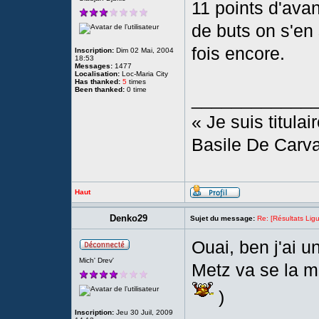
11 points d'ava
de buts on s'en
fois encore.
Inscription:
Dim 02 Mai, 2004
18:53
Messages:
1477
Localisation:
Loc-Maria City
Has thanked:
5
times
Been thanked:
0 time
____________
« Je suis titula
Basile De Carva
Haut
Denko29
Sujet du message:
Re: [Résultats Li
Ouai, ben j'ai un
Mich' Drev'
Metz va se la m
)
Inscription:
Jeu 30 Juil, 2009