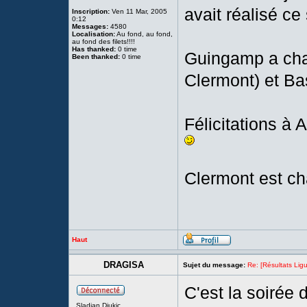
avait réalisé ce
Inscription:
Ven 11 Mar, 2005
0:12
Messages:
4580
Localisation:
Au fond, au fond,
au fond des filets!!!!
Has thanked:
0 time
Guingamp a chau
Been thanked:
0 time
Clermont) et Bas
Félicitations à A
Clermont est ch
Haut
DRAGISA
Sujet du message:
Re: [Résultats Li
C'est la soirée 
Sladjan Djukic