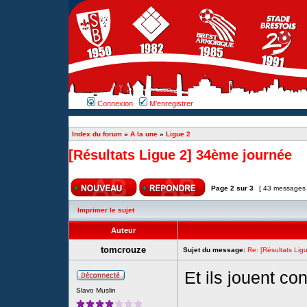
Connexion
M’enregistrer
Index du forum
»
A la une
»
Ligue 2
[Résultats Ligue 2] 34ème journée
Page
2
sur
3
[ 43 messages
Imprimer le sujet
Auteur
tomcrouze
Sujet du message:
Re: [Résultats Li
Et ils jouent co
Slavo Muslin