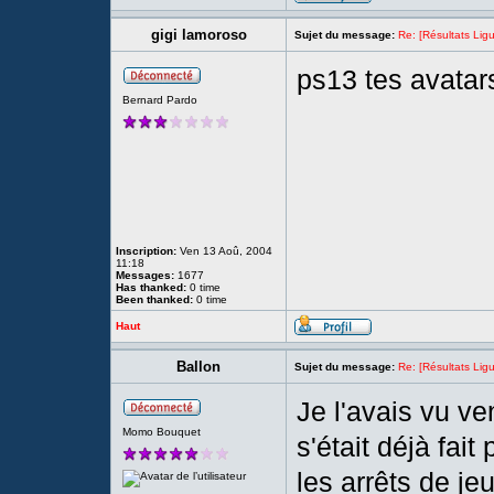
gigi lamoroso
Sujet du message:
Re: [Résultats Li
ps13 tes avata
Bernard Pardo
Inscription:
Ven 13 Aoû, 2004
11:18
Messages:
1677
Has thanked:
0 time
Been thanked:
0 time
Haut
Ballon
Sujet du message:
Re: [Résultats Li
Je l'avais vu ve
Momo Bouquet
s'était déjà fai
les arrêts de je