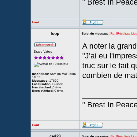
" Brest In Peace
Haut
loop
Sujet du message:
Re: [Résultats Li
A noter la grand
Drago Vabec
"J'ai eu l'impres
truc sur le fait q
combien de match
Inscription:
Sam 06 Mai, 2006
18:53
Messages:
17620
Localisation:
Sussex
Has thanked:
0 time
Been thanked:
0 time
____________
" Brest In Peace
Haut
ced29
Sujet du message:
Re: [Résultats Li