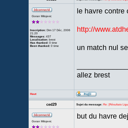
le havre contre 
Goran Milojevic
http://www.atdh
Inscription:
Dim 17 Déc, 2006
21:20
Messages:
437
Localisation:
brest
Has thanked:
0 time
un match nul se
Been thanked:
0 time
____________
allez brest
Haut
ced29
Sujet du message:
Re: [Résultats Li
but du havre de
Goran Milojevic