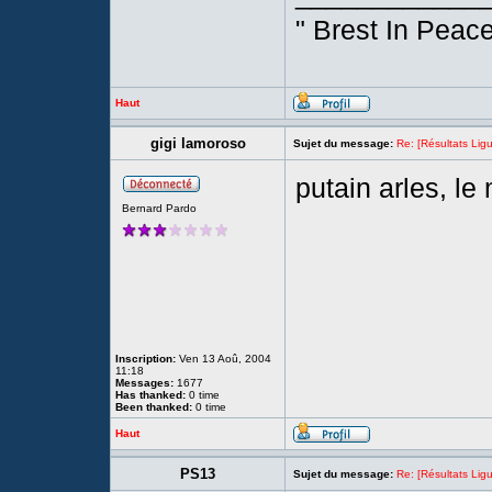
" Brest In Peace
Haut
gigi lamoroso
Sujet du message:
Re: [Résultats Li
putain arles, le
Bernard Pardo
Inscription:
Ven 13 Aoû, 2004
11:18
Messages:
1677
Has thanked:
0 time
Been thanked:
0 time
Haut
PS13
Sujet du message:
Re: [Résultats Li