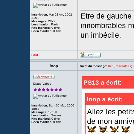
____________
Etre de gauche o
Inscription:
Mar 02 Avr, 2002
21:18
Messages:
2079
innombrables ma
Localisation:
Paris
Has thanked:
0 time
Been thanked:
0 time
un imbécile.
Haut
loop
Sujet du message:
Re: [Résultats Li
PS13 a écrit:
Drago Vabec
loop a écrit:
Inscription:
Sam 06 Mai, 2006
18:53
Allez les petit
Messages:
17620
Localisation:
Sussex
Has thanked:
0 time
de mon anniver
Been thanked:
0 time