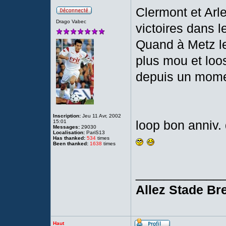
Clermont et Arle
Drago Vabec
victoires dans l
Quand à Metz le 
plus mou et loos
depuis un momen
Inscription:
Jeu 11 Avr, 2002
loop bon anniv
15:01
Messages:
29030
Localisation:
PariS13
Has thanked:
534
times
Been thanked:
1638
times
____________
Allez Stade Bre
Haut