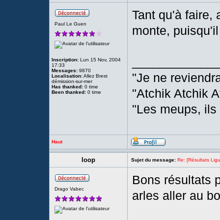
Tant qu'à faire
Paul Le Guen
monte, puisqu'il
____________
Inscription:
Lun 15 Nov, 2004
17:33
Messages:
9870
"Je ne reviendr
Localisation:
Allez Brest
démission-sur-mer
Has thanked:
0 time
"Atchik Atchik A
Been thanked:
0 time
"Les meups, ils
Haut
loop
Sujet du message:
Re: [Résultats Li
Bons résultats p
Drago Vabec
arles aller au bo