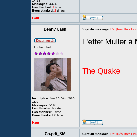
14:13
Messages:
3334
Has thanked:
1
time
Been thanked:
2
times
Haut
Benny Cash
Sujet du message:
Re: [Résultats Li
L'effet Muller à
Loulou Floch
____________
The Quake
Inscription:
Mer 23 Fév, 2005
1:07
Messages:
5116
Localisation:
lézaber
Has thanked:
0 time
Been thanked:
0 time
Haut
Co-pdt_SM
Sujet du message:
Re: [Résultats Li