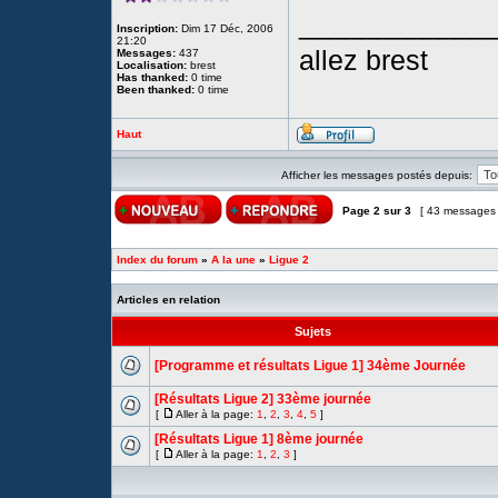
____________
Inscription:
Dim 17 Déc, 2006
21:20
allez brest
Messages:
437
Localisation:
brest
Has thanked:
0 time
Been thanked:
0 time
Haut
Afficher les messages postés depuis:
Page
2
sur
3
[ 43 messages
Index du forum
»
A la une
»
Ligue 2
Articles en relation
Sujets
[Programme et résultats Ligue 1] 34ème Journée
[Résultats Ligue 2] 33ème journée
[
Aller à la page:
1
,
2
,
3
,
4
,
5
]
[Résultats Ligue 1] 8ème journée
[
Aller à la page:
1
,
2
,
3
]