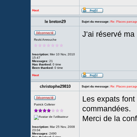
Haut
le breton29
Sujet du message:
Re: Places parc
J'ai réservé ma 
Rezki Amrouche
Inscription:
Mer 10 Nov, 2010
15:47
Messages:
21
Has thanked:
0 time
Been thanked:
0 time
Haut
christophe29810
Sujet du message:
Re: Places parc
Les expats font
Patrick Colleter
commandées.
Merci de la con
Inscription:
Mar 25 Nov, 2008
23:04
Messages:
2490
Has thanked:
0 time