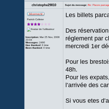
christophe29810
Sujet du message:
Re: Places parc
Les billets parc
Patrick Colleter
Des réservation
réglement par c
Inscription:
Mar 25 Nov, 2008
23:04
Messages:
2490
mercredi 1er dé
Has thanked:
0 time
Been thanked:
0 time
Pour les brestoi
48h.
Pour les expats
l'arrivée des ca
Si vous etes d'