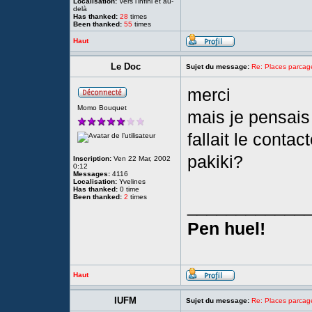
Localisation:
Vers l'infini et au-
delà
Has thanked:
28
times
Been thanked:
55
times
Haut
Le Doc
Sujet du message:
Re: Places parc
merci
Momo Bouquet
mais je pensais 
fallait le contac
pakiki?
Inscription:
Ven 22 Mar, 2002
0:12
Messages:
4116
Localisation:
Yvelines
Has thanked:
0 time
Been thanked:
2
times
____________
Pen huel!
Haut
IUFM
Sujet du message:
Re: Places parc