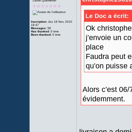
Lionel Quemener
Le Doc a écrit:
Inscription:
Jeu 18 Nov, 2010
19:47
Ok christophe
Messages:
58
Has thanked:
0 time
Been thanked:
0 time
j'envoie un c
place
Faudra peut e
qu'on puisse a
Alors c'est 06/
évidemment.
livraison a dom