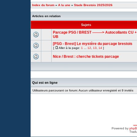
Index du forum
»
A la une
»
Stade Brestois 2025/2026
Articles en relation
Sujets
Parcage PSG / BREST --------> Autocollants CU +
UB
[PSG - Brest] Le mystère du parcage brestois
[
Aller à la page:
1
...
12
,
13
,
14
]
Nice / Brest : cherche tickets parcage
Qui est en ligne
Utilisateurs parcourant ce forum: Aucun utilisateur enregistré et 9 invités
www
Powered by
php
Tradu