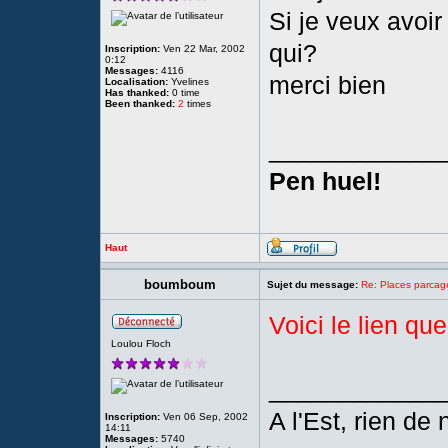
Si je veux avoi
qui?
Inscription:
Ven 22 Mar, 2002
0:12
Messages:
4116
merci bien
Localisation:
Yvelines
Has thanked:
0 time
Been thanked:
2
times
____________
Pen huel!
Haut
boumboum
Sujet du message:
Re: Places parc
Voici le lien que
Loulou Floch
____________
A l'Est, rien de
Inscription:
Ven 06 Sep, 2002
14:11
Messages:
5740