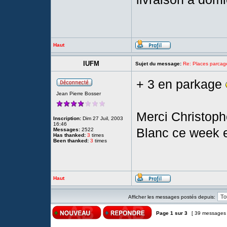
Haut
IUFM
Sujet du message:
Re: Places parc
+ 3 en parkage
Jean Pierre Bosser
Merci Christoph
Inscription:
Dim 27 Juil, 2003
16:46
Blanc ce week 
Messages:
2522
Has thanked:
3
times
Been thanked:
3
times
Haut
Afficher les messages postés depuis:
Page
1
sur
3
[ 39 messages