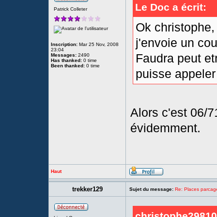
Le Doc a écrit:
Patrick Colleter
Ok christophe,
j'envoie un co
Inscription:
Mar 25 Nov, 2008
23:04
Faudra peut et
Messages:
2490
Has thanked:
0 time
Been thanked:
0 time
puisse appeler 
Alors c'est 06/7
évidemment.
Haut
trekker129
Sujet du message:
Re: Places parc
christophe29810 