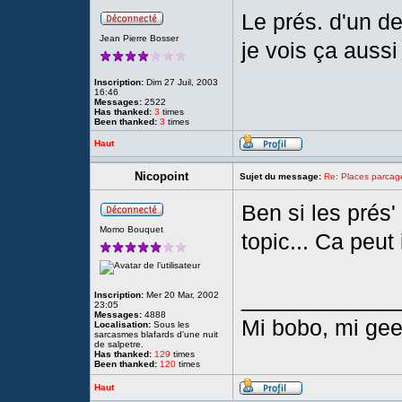
Le prés. d'un d
Jean Pierre Bosser
je vois ça aussi
Inscription:
Dim 27 Juil, 2003
16:46
Messages:
2522
Has thanked:
3
times
Been thanked:
3
times
Haut
Nicopoint
Sujet du message:
Re: Places parc
Ben si les prés' 
Momo Bouquet
topic... Ca peu
____________
Inscription:
Mer 20 Mar, 2002
23:05
Messages:
4888
Mi bobo, mi geek
Localisation:
Sous les
sarcasmes blafards d'une nuit
de salpetre.
Has thanked:
129
times
Been thanked:
120
times
Haut