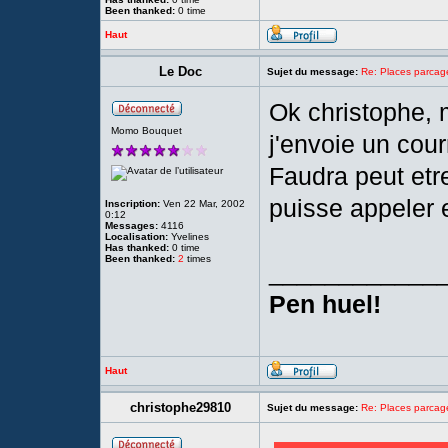
Been thanked:
0 time
Haut
Le Doc
Sujet du message:
Re: Places parc
Ok christophe, 
Momo Bouquet
j'envoie un cou
Faudra peut etr
puisse appeler e
Inscription:
Ven 22 Mar, 2002
0:12
Messages:
4116
Localisation:
Yvelines
Has thanked:
0 time
Been thanked:
2
times
____________
Pen huel!
Haut
christophe29810
Sujet du message:
Re: Places parc