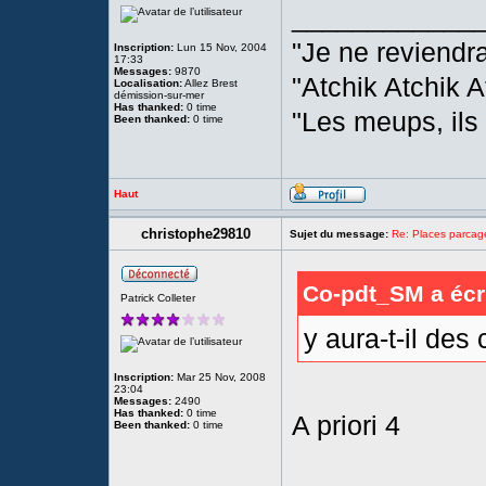
____________
"Je ne reviendr
Inscription:
Lun 15 Nov, 2004
17:33
Messages:
9870
"Atchik Atchik A
Localisation:
Allez Brest
démission-sur-mer
Has thanked:
0 time
"Les meups, ils
Been thanked:
0 time
Haut
christophe29810
Sujet du message:
Re: Places parc
Co-pdt_SM a écri
Patrick Colleter
y aura-t-il des
Inscription:
Mar 25 Nov, 2008
23:04
Messages:
2490
Has thanked:
0 time
A priori 4
Been thanked:
0 time