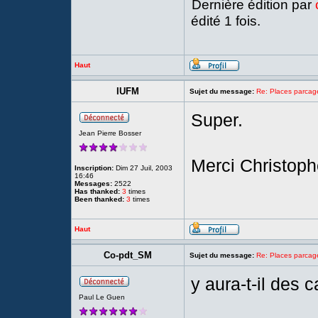
Dernière édition par
édité 1 fois.
Haut
IUFM
Sujet du message:
Re: Places parc
Super.
Jean Pierre Bosser
Merci Christoph
Inscription:
Dim 27 Juil, 2003
16:46
Messages:
2522
Has thanked:
3
times
Been thanked:
3
times
Haut
Co-pdt_SM
Sujet du message:
Re: Places parc
y aura-t-il des 
Paul Le Guen