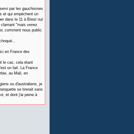
servi par les gauchismes
ays et qui empèchent un
uer dans le 11 à Brest nul
en clamant "mais venez
rer, comment nous public
 choqué...
 ici en France des
it le cas, cela étant
'est un fait. La France
rbie, au Mali, en
giens ou d'australiens, je
anquette se tirerait sans
, et dont j'ai peine à