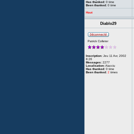
Has thanked:
0 time
Been thanked:
0 time
Haut
Diablo29
Patrick Colleter
Inscription:
Jeu 11 Avr, 2002
8:26
Messages:
2277
Localisation:
Aiacciu
Has thanked:
0 time
Been thanked:
2
times