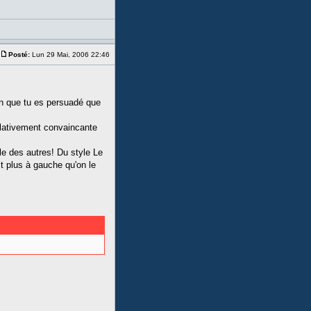
Posté:
Lun 29 Mai, 2006 22:46
ion que tu es persuadé que
relativement convaincante
lle des autres! Du style Le
it plus à gauche qu'on le