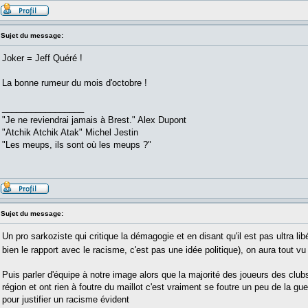
Sujet du message:
Joker = Jeff Quéré !
La bonne rumeur du mois d'octobre !
_________________
"Je ne reviendrai jamais à Brest." Alex Dupont
"Atchik Atchik Atak" Michel Jestin
"Les meups, ils sont où les meups ?"
Sujet du message:
Un pro sarkoziste qui critique la démagogie et en disant qu'il est pas ultra lib
bien le rapport avec le racisme, c'est pas une idée politique), on aura tout v
Puis parler d'équipe à notre image alors que la majorité des joueurs des club
région et ont rien à foutre du maillot c'est vraiment se foutre un peu de la g
pour justifier un racisme évident