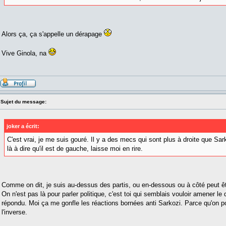
Alors ça, ça s'appelle un dérapage
Vive Ginola, na
Sujet du message:
joker a écrit:
C'est vrai, je me suis gouré. Il y a des mecs qui sont plus à droite que Sar
là à dire qu'il est de gauche, laisse moi en rire.
Comme on dit, je suis au-dessus des partis, ou en-dessous ou à côté peut êt
On n'est pas là pour parler politique, c'est toi qui semblais vouloir amener le dé
répondu. Moi ça me gonfle les réactions bornées anti Sarkozi. Parce qu'on pou
l'inverse.