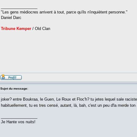
_________________
"Les gens médiocres arrivent à tout, parce qu'ils n'inquiètent personne."
Daniel Darc
Tribune Kemper
/ Old Clan
Sujet du message:
joker? entre Boukraa, le Guen, Le Roux et Floc'h? tu jetes lequel sale racist
habituellement, tu es tres censé, autant, là, bah, c'est un peu d'la merde to
_________________
Je Hante vos nuits!