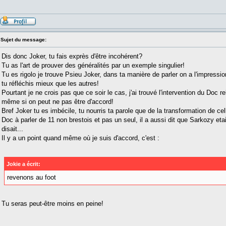
Sujet du message:
Dis donc Joker, tu fais exprès d'être incohérent?
Tu as l'art de prouver des généralités par un exemple singulier!
Tu es rigolo je trouve Psieu Joker, dans ta manière de parler on a l'impress
tu réfléchis mieux que les autres!
Pourtant je ne crois pas que ce soir le cas, j'ai trouvé l'intervention du Doc 
même si on peut ne pas être d'accord!
Bref Joker tu es imbécile, tu nourris ta parole que de la transformation de ce
Doc à parler de 11 non brestois et pas un seul, il a aussi dit que Sarkozy eta
disait...
Il y a un point quand même où je suis d'accord, c'est :
Jokie a écrit:
revenons au foot
Tu seras peut-être moins en peine!