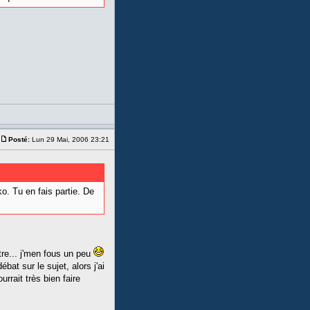
Posté:
Lun 29 Mai, 2006 23:21
ko. Tu en fais partie. De
re... j'men fous un peu
bat sur le sujet, alors j'ai
rrait très bien faire