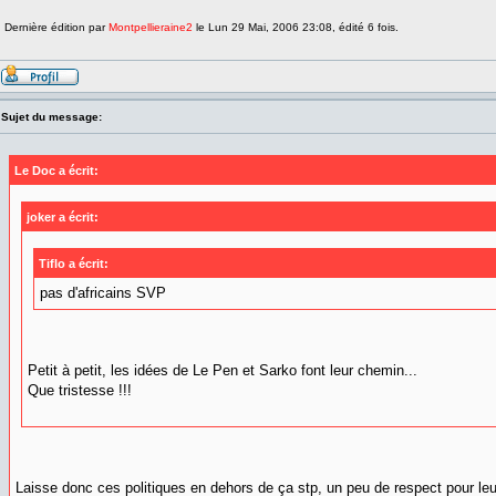
Dernière édition par
Montpellieraine2
le Lun 29 Mai, 2006 23:08, édité 6 fois.
Sujet du message:
Le Doc a écrit:
joker a écrit:
Tiflo a écrit:
pas d'africains SVP
Petit à petit, les idées de Le Pen et Sarko font leur chemin...
Que tristesse !!!
Laisse donc ces politiques en dehors de ça stp, un peu de respect pour leur