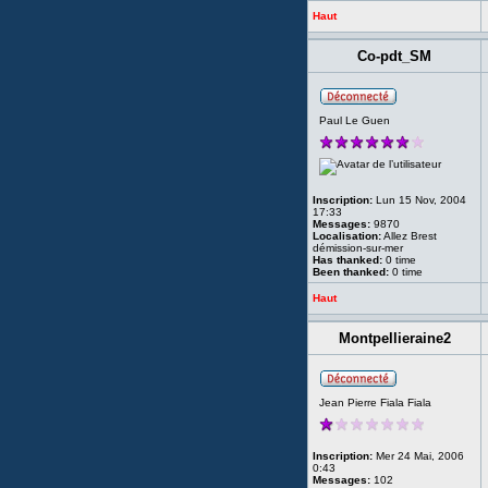
Haut
Co-pdt_SM
Paul Le Guen
Inscription:
Lun 15 Nov, 2004
17:33
Messages:
9870
Localisation:
Allez Brest
démission-sur-mer
Has thanked:
0 time
Been thanked:
0 time
Haut
Montpellieraine2
Jean Pierre Fiala Fiala
Inscription:
Mer 24 Mai, 2006
0:43
Messages:
102