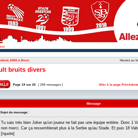
trer
sferts 2006 à Brest
Heures au fo
ult bruits divers
Page
19
sur
20
[ 286 messages ]
Aller à la page
Précédent
Message
Sujet du message:
Tu sais très bien Joker qu'un joueur ne fait pas une équipe entière. Donc 1
non merci. Car ça ressemblerait plus à la Serbie qu'au Stade. Et puis 18 Vabe
[/quote]