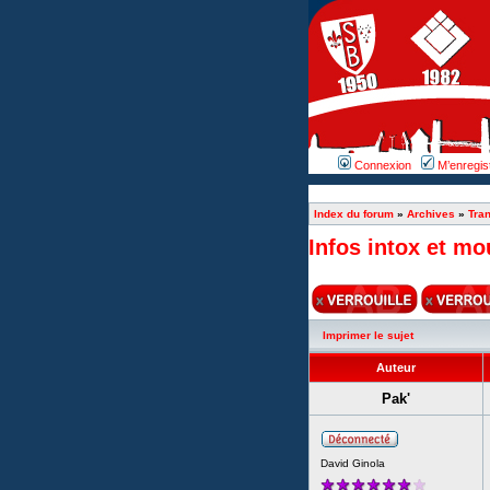
Connexion
M’enregis
Index du forum
»
Archives
»
Tran
Infos intox et mo
Imprimer le sujet
Auteur
Pak'
David Ginola