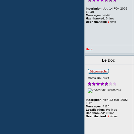
Inscription:
Jeu 14 Fév, 2002
18:48
Messages:
26445
Has thanked:
0 time
Been thanked:
1
time
Haut
Le Doc
Momo Bouquet
Inscription:
Ven 22 Mar, 2002
0:12
Messages:
4116
Localisation:
Yvelines
Has thanked:
0 time
Been thanked:
2
times