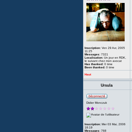
Inscription:
Ven 29 Avr, 2005
11:25
Messages:
7321
Localisation:
Un jour en RDK,
le suivant chez mon avocat
Has thanked:
0 time
Been thanked:
0 time
Haut
Ursula
Didier Monczuk
Inscription:
Mer 03 Mai, 2006
18:19
Messages:
768