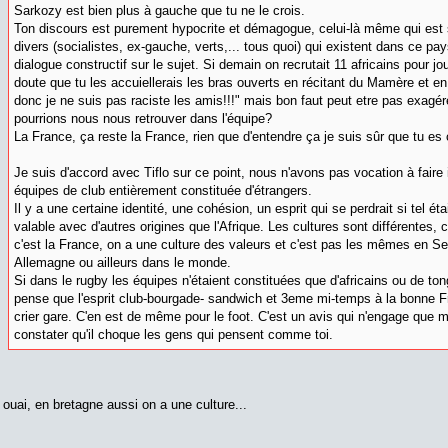
Sarkozy est bien plus à gauche que tu ne le crois.
Ton discours est purement hypocrite et démagogue, celui-là même qui est 
divers (socialistes, ex-gauche, verts,... tous quoi) qui existent dans ce p
dialogue constructif sur le sujet. Si demain on recrutait 11 africains pour jo
doute que tu les accuiellerais les bras ouverts en récitant du Mamère et 
donc je ne suis pas raciste les amis!!!" mais bon faut peut etre pas exagé
pourrions nous nous retrouver dans l'équipe?
La France, ça reste la France, rien que d'entendre ça je suis sûr que tu es
Je suis d'accord avec Tiflo sur ce point, nous n'avons pas vocation à faire
équipes de club entièrement constituée d'étrangers.
Il y a une certaine identité, une cohésion, un esprit qui se perdrait si tel éta
valable avec d'autres origines que l'Afrique. Les cultures sont différentes, c
c'est la France, on a une culture des valeurs et c'est pas les mêmes en Se
Allemagne ou ailleurs dans le monde.
Si dans le rugby les équipes n'étaient constituées que d'africains ou de ton
pense que l'esprit club-bourgade- sandwich et 3eme mi-temps à la bonne Fr
crier gare. C'en est de même pour le foot. C'est un avis qui n'engage que moi
constater qu'il choque les gens qui pensent comme toi.
ouai, en bretagne aussi on a une culture...