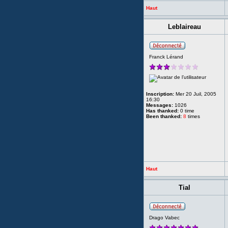
Haut
Leblaireau
Franck Lérand
Inscription:
Mer 20 Juil, 2005
16:30
Messages:
1026
Has thanked:
0 time
Been thanked:
8
times
Haut
Tial
Drago Vabec