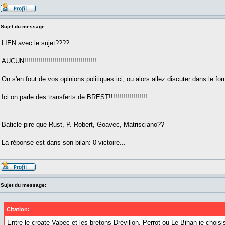
Sujet du message:
LIEN avec le sujet????
AUCUN!!!!!!!!!!!!!!!!!!!!!!!!!!!!!!!!!!!!
On s'en fout de vos opinions politiques ici, ou alors allez discuter dans le 
Ici on parle des transferts de BREST!!!!!!!!!!!!!!!!!!!
_________________
Baticle pire que Rust, P. Robert, Goavec, Matrisciano??
La réponse est dans son bilan: 0 victoire...
Sujet du message:
Citation:
Entre le croate Vabec et les bretons Drévillon, Perrot ou Le Bihan je choisi