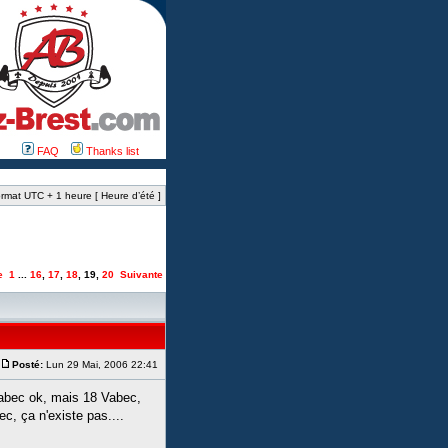
FAQ
Thanks list
rmat UTC + 1 heure [ Heure d’été ]
e
1
...
16
,
17
,
18
,
19
,
20
Suivante
Posté:
Lun 29 Mai, 2006 22:41
 Vabec ok, mais 18 Vabec,
c, ça n'existe pas....