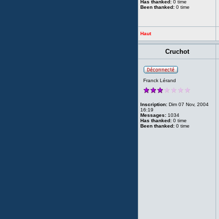
Has thanked:
0 time
Been thanked:
0 time
Haut
Cruchot
Franck Lérand
Inscription:
Dim 07 Nov, 2004
16:19
Messages:
1034
Has thanked:
0 time
Been thanked:
0 time