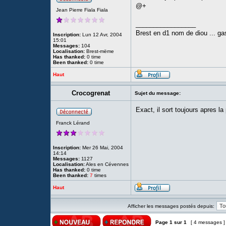
@+
Jean Pierre Fiala Fiala
_________________
Brest en d1 nom de diou ... gas
Inscription:
Lun 12 Avr, 2004
15:01
Messages:
104
Localisation:
Brest-mëme
Has thanked:
0 time
Been thanked:
0 time
Haut
Crocogrenat
Sujet du message:
Exact, il sort toujours apres l
Franck Lérand
Inscription:
Mer 26 Mai, 2004
14:14
Messages:
1127
Localisation:
Ales en Cévennes
Has thanked:
0 time
Been thanked:
7
times
Haut
Afficher les messages postés depuis:
Page
1
sur
1
[ 4 messages 