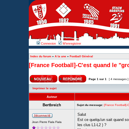
Connexion
M’enregistrer
Index du forum
»
A la une
»
Football Général
[France Football]-C'est quand le "gr
Page
1
sur
1
[ 4 messages 
Imprimer le sujet
Auteur
Bertbreizh
Sujet du message:
[France Football]-
Salut
Est ce quelqu'un sait quand sor
Jean Pierre Fiala Fiala
les clus L1-L2 ) ?