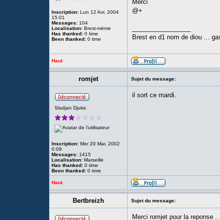
Merci
@+
Inscription:
Lun 12 Avr, 2004
15:01
Messages:
104
_________________
Localisation:
Brest-mëme
Has thanked:
0 time
Brest en d1 nom de diou ... gas
Been thanked:
0 time
Haut
romjet
Sujet du message:
il sort ce mardi.
Sladjan Djukic
Inscription:
Mer 20 Mar, 2002
0:09
Messages:
1415
Localisation:
Marseille
Has thanked:
0 time
Been thanked:
0 time
Haut
Bertbreizh
Sujet du message:
Merci romjet pour la reponse ..