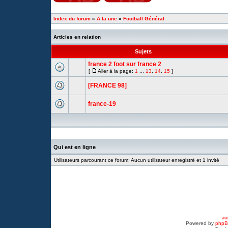
Index du forum
»
A la une
»
Football Général
Articles en relation
Sujets
france 2 foot sur france 2
[
Aller à la page:
1
...
13
,
14
,
15
]
[FRANCE 98]
france-19
Qui est en ligne
Utilisateurs parcourant ce forum: Aucun utilisateur enregistré et 1 invité
www
Powered by
php