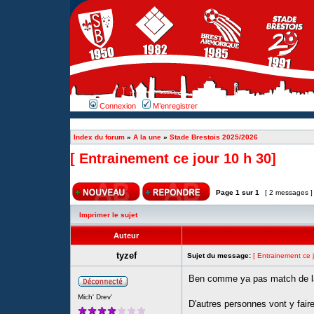
Connexion
M’enregistrer
Index du forum
»
A la une
»
Stade Brestois 2025/2026
[ Entrainement ce jour 10 h 30]
Page
1
sur
1
[ 2 messages 
Imprimer le sujet
Auteur
tyzef
Sujet du message:
[ Entrainement ce 
Ben comme ya pas match de la B
Mich' Drev'
D'autres personnes vont y faire