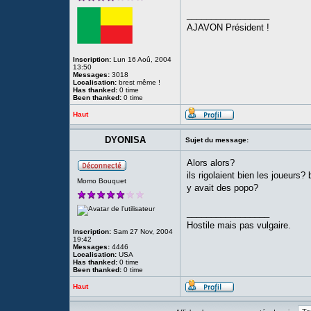
_________________
AJAVON Président !
Inscription:
Lun 16 Aoû, 2004
13:50
Messages:
3018
Localisation:
brest même !
Has thanked:
0 time
Been thanked:
0 time
Haut
DYONISA
Sujet du message:
Alors alors?
ils rigolaient bien les joueurs
Momo Bouquet
y avait des popo?
_________________
Hostile mais pas vulgaire.
Inscription:
Sam 27 Nov, 2004
19:42
Messages:
4446
Localisation:
USA
Has thanked:
0 time
Been thanked:
0 time
Haut