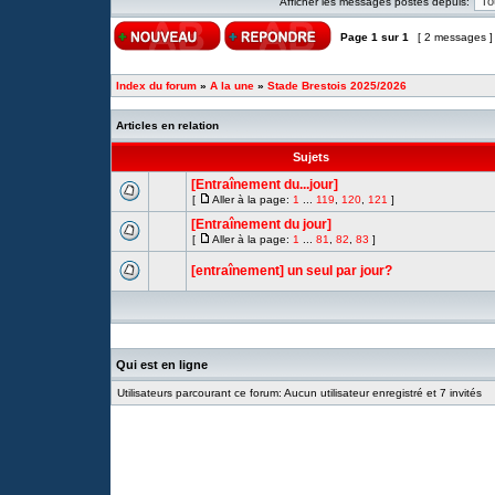
Afficher les messages postés depuis:
Page
1
sur
1
[ 2 messages 
Index du forum
»
A la une
»
Stade Brestois 2025/2026
Articles en relation
Sujets
[Entraînement du...jour]
[
Aller à la page:
1
...
119
,
120
,
121
]
[Entraînement du jour]
[
Aller à la page:
1
...
81
,
82
,
83
]
[entraînement] un seul par jour?
Qui est en ligne
Utilisateurs parcourant ce forum: Aucun utilisateur enregistré et 7 invités