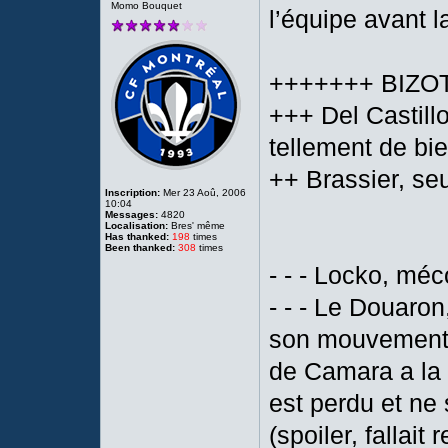
Momo Bouquet
l’équipe avant 
+++++++ BIZOT 
+++ Del Castillo
tellement de bi
++ Brassier, se
Inscription:
Mer 23 Aoû, 2006
10:04
Messages:
4820
Localisation:
Bres' même
Has thanked:
198
times
Been thanked:
308
times
- - - Locko, méc
- - - Le Douaron
son mouvement po
de Camara a la 3
est perdu et ne
(spoiler, fallait