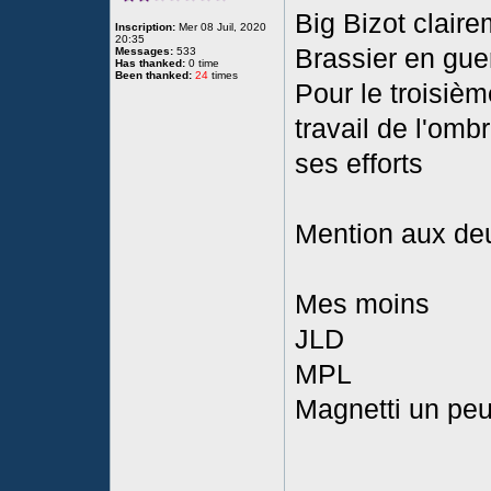
Big Bizot claire
Inscription:
Mer 08 Juil, 2020
20:35
Brassier en guer
Messages:
533
Has thanked:
0 time
Been thanked:
24
times
Pour le troisièm
travail de l'om
ses efforts
Mention aux de
Mes moins
JLD
MPL
Magnetti un pe