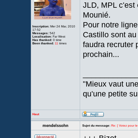
JLD, MPL c'est 
Mounié.
Pour notre ligne
Inscription:
Mer 24 Mar, 2010
17:52
Castillo sont au
Messages:
542
Localisation:
Far West
Has thanked:
0 time
faudra recruter 
Been thanked:
11
times
prochain...
____________
"Mieux vaut une
qu'une petite s
Haut
mendelssohn
Sujet du message:
Re: [ Votez pour le