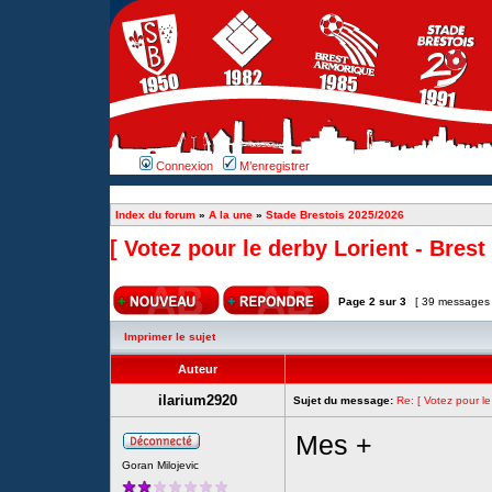
Connexion
M’enregistrer
Index du forum
»
A la une
»
Stade Brestois 2025/2026
[ Votez pour le derby Lorient - Brest 
Page
2
sur
3
[ 39 messages
Imprimer le sujet
Auteur
ilarium2920
Sujet du message:
Re: [ Votez pour le
Mes +
Goran Milojevic