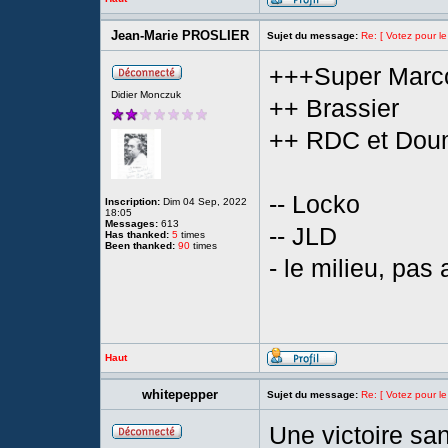
Jean-Marie PROSLIER
Sujet du message:
Re: [ Votez pour le
+++Super Marc
Didier Monczuk
++ Brassier
++ RDC et Dou
-- Locko
Inscription:
Dim 04 Sep, 2022
18:05
Messages:
613
-- JLD
Has thanked:
5
times
Been thanked:
90
times
- le milieu, pas
Haut
whitepepper
Sujet du message:
Re: [ Votez pour le
Une victoire sa