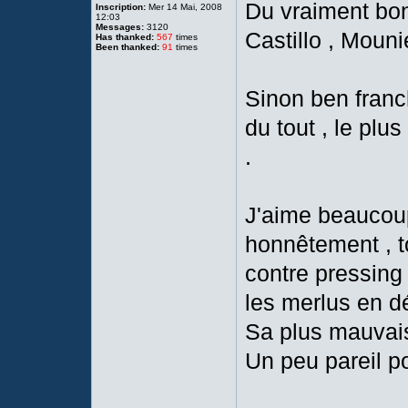
Du vraiment bon
Inscription:
Mer 14 Mai, 2008
12:03
Messages:
3120
Castillo , Mouni
Has thanked:
567
times
Been thanked:
91
times
Sinon ben franch
du tout , le pl
.
J'aime beaucoup
honnêtement , to
contre pressing 
les merlus en dé
Sa plus mauvais
Un peu pareil po