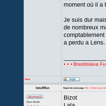
moment où il a 
Je suis dur mais
de nombreux mat
comptablement m
a perdu a Lens.
____________
•
•
•
•
• Brestislava Fu
Haut
toto29fun
Sujet du message:
Re: [ Votez pour le
Bizot
Slavo Muslin
Lala