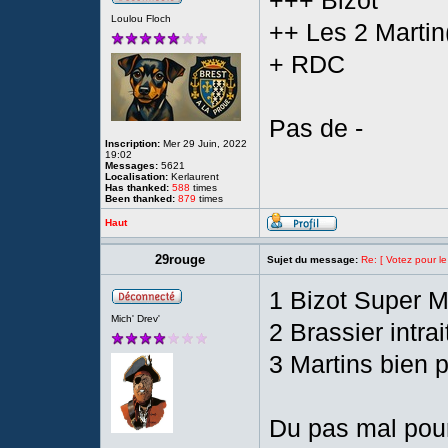
+++ Bizot
Loulou Floch
++ Les 2 Martin
+ RDC
Pas de -
Inscription:
Mer 29 Juin, 2022
19:02
Messages:
5621
Localisation:
Kerlaurent
Has thanked:
588
times
Been thanked:
879
times
Haut
29rouge
Sujet du message:
Re: [ Votez pour le
1 Bizot Super 
Mich' Drev'
2 Brassier intrai
3 Martins bien 
Du pas mal pour