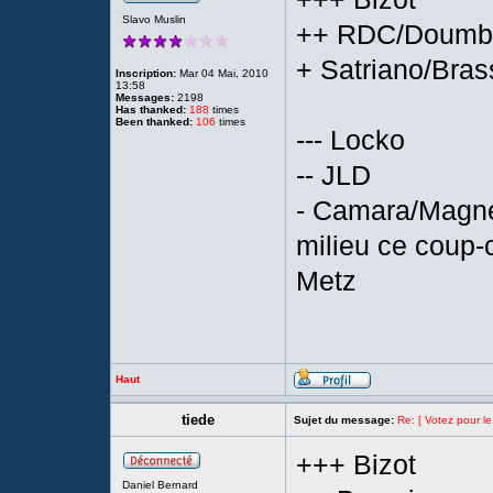
Slavo Muslin
++ RDC/Doumbia
+ Satriano/Bras
Inscription:
Mar 04 Mai, 2010
13:58
Messages:
2198
Has thanked:
188
times
Been thanked:
106
times
--- Locko
-- JLD
- Camara/Magnett
milieu ce coup-c
Metz
Haut
tiede
Sujet du message:
Re: [ Votez pour le
+++ Bizot
Daniel Bernard