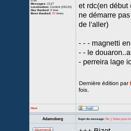
0:46
et rdc(en début
Messages:
2127
Localisation:
Combrit (29120)
Has thanked:
0 time
ne démarre pas t
Been thanked:
50
times
de l'aller)
- - - magnetti e
- - le douaron.
- perreira lage 
Dernière édition par
fois.
Haut
Adamsberg
Sujet du message:
Re: [ Votez pour le
+++ Bizot