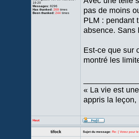
Avec une telle 
19:20
Messages:
8296
pas de moins ou
Has thanked:
269
times
Been thanked:
244
times
PLM : pendant t
absence. Sans lu
Est-ce que sur 
montré les limi
____________
« La vie est une
appris la leçon, e
Haut
tifock
Sujet du message:
Re: [ Votez pour le