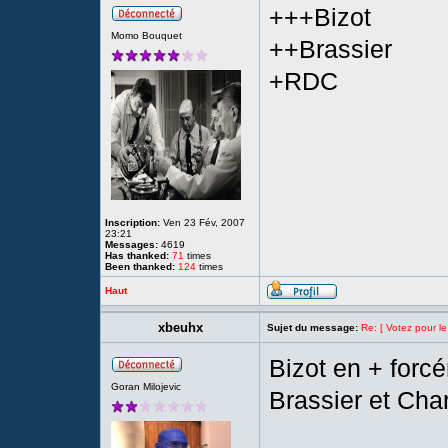
+++Bizot
Momo Bouquet
++Brassier
+RDC
Inscription:
Ven 23 Fév, 2007
23:21
Messages:
4619
Has thanked:
71
times
Been thanked:
124
times
Haut
xbeuhx
Sujet du message:
Re: [ Votez pour le
Bizot en + forc
Goran Milojevic
Brassier et Cha