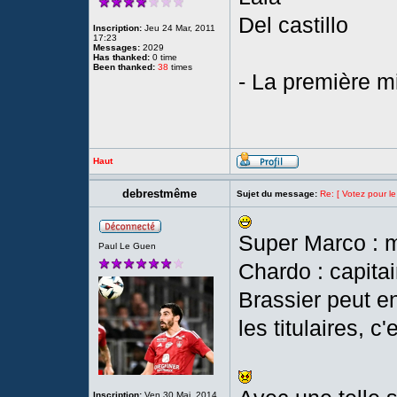
Del castillo
Inscription:
Jeu 24 Mar, 2011
17:23
Messages:
2029
Has thanked:
0 time
Been thanked:
38
times
- La première 
Haut
debrestmême
Sujet du message:
Re: [ Votez pour le
Super Marco : me
Paul Le Guen
Chardo : capita
Brassier peut e
les titulaires, c
Inscription:
Ven 30 Mai, 2014