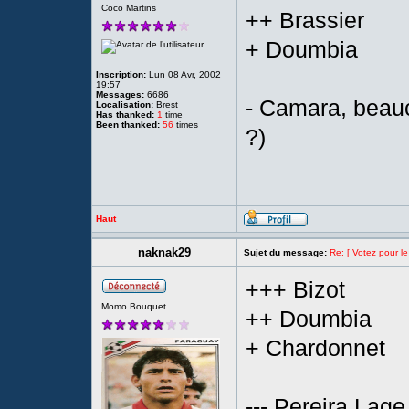
Coco Martins
++ Brassier
+ Doumbia
Inscription:
Lun 08 Avr, 2002
19:57
Messages:
6686
- Camara, beau
Localisation:
Brest
Has thanked:
1
time
Been thanked:
56
times
?)
Haut
naknak29
Sujet du message:
Re: [ Votez pour le
+++ Bizot
Momo Bouquet
++ Doumbia
+ Chardonnet
--- Pereira Lage