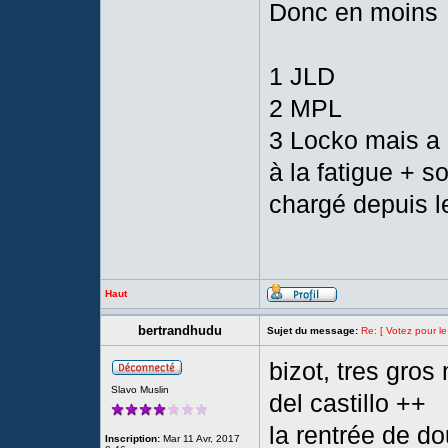
Donc en moins
1 JLD
2 MPL
3 Locko mais a 
à la fatigue + s
chargé depuis l
Haut
bertrandhudu
Sujet du message:
Re: [ Votez pour le
bizot, tres gros
Slavo Muslin
del castillo ++
la rentrée de d
Inscription:
Mar 11 Avr, 2017