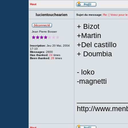
Haut
lucientouchearien
Sujet du message:
Re: [ Votez pour le
+ Bizot
Jean Pierre Bosser
+Martin
+Del castillo
Inscription:
Jeu 20 Mai, 2004
17:10
+ Doumbia
Messages:
2600
Has thanked:
24
times
Been thanked:
28
times
- loko
-magnetti
____________
http://www.menb
Haut