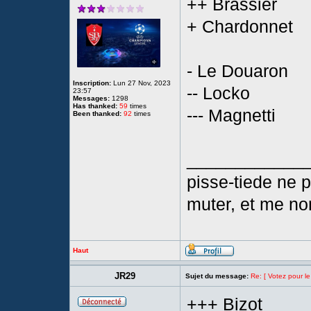
++ Brassier
+ Chardonnet
- Le Douaron
Inscription:
Lun 27 Nov, 2023
-- Locko
23:57
Messages:
1298
Has thanked:
59
times
--- Magnetti
Been thanked:
92
times
____________
pisse-tiede ne p
muter, et me no
Haut
JR29
Sujet du message:
Re: [ Votez pour le
+++ Bizot