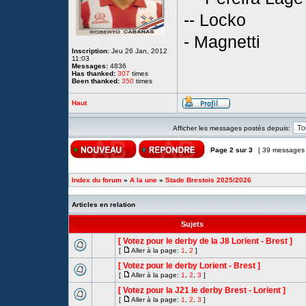
-- Locko
- Magnetti
Inscription:
Jeu 26 Jan, 2012
11:03
Messages:
4836
Has thanked:
307
times
Been thanked:
350
times
Haut
Afficher les messages postés depuis:
Page
2
sur
3
[ 39 messages
Index du forum
»
A la une
»
Stade Brestois 2025/2026
Articles en relation
Sujets
[ Votez pour le derby de la J8 Lorient - Brest ]
[
Aller à la page:
1
,
2
]
[ Votez pour le derby Lorient - Brest ]
[
Aller à la page:
1
,
2
,
3
]
[ Votez pour la J21 le derby Brest - Lorient ]
[
Aller à la page:
1
,
2
,
3
]