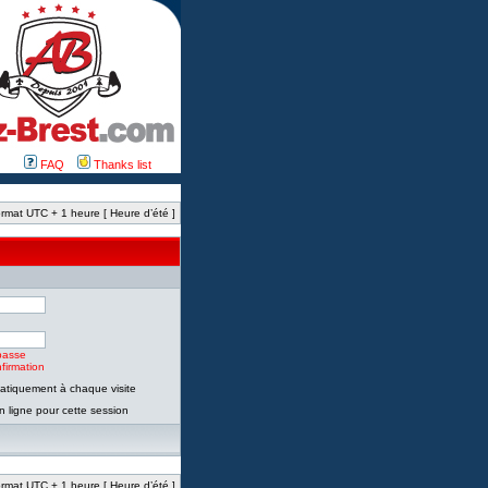
FAQ
Thanks list
rmat UTC + 1 heure [ Heure d’été ]
passe
firmation
tiquement à chaque visite
 ligne pour cette session
rmat UTC + 1 heure [ Heure d’été ]