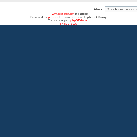
Aller à:
www.allez-brest.com
on Facebook
Powered by
phpBB
® Forum Software © phpBB Group
Traduction par:
phpBB-fr.com
phpBB SEO