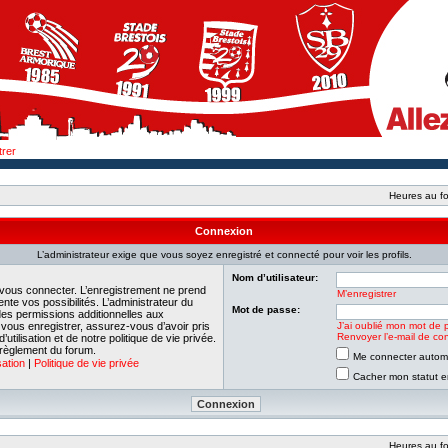
trer
Heures au fo
Connexion
L’administrateur exige que vous soyez enregistré et connecté pour voir les profils.
Nom d’utilisateur:
 vous connecter. L’enregistrement ne prend
M’enregistrer
e vos possibilités. L’administrateur du
Mot de passe:
es permissions additionnelles aux
e vous enregistrer, assurez-vous d’avoir pris
J’ai oublié mon mot de 
Renvoyer l’e-mail de con
tilisation et de notre politique de vie privée.
 règlement du forum.
Me connecter automa
sation
|
Politique de vie privée
Cacher mon statut en
Heures au fo