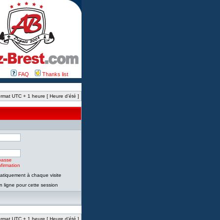
FAQ
Thanks list
rmat UTC + 1 heure [ Heure d’été ]
passe
firmation
tiquement à chaque visite
 ligne pour cette session
rmat UTC + 1 heure [ Heure d’été ]