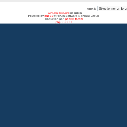
Aller à:
www.allez-brest.com
on Facebook
Powered by
phpBB
® Forum Software © phpBB Group
Traduction par:
phpBB-fr.com
phpBB SEO