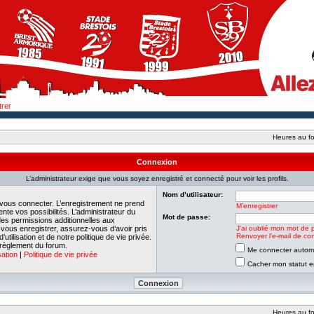
trer
Heures au fo
Connexion
L’administrateur exige que vous soyez enregistré et connecté pour voir les profils.
Nom d’utilisateur:
 vous connecter. L’enregistrement ne prend
M’enregistrer
e vos possibilités. L’administrateur du
Mot de passe:
es permissions additionnelles aux
e vous enregistrer, assurez-vous d’avoir pris
J’ai oublié mon mot de 
Renvoyer l’e-mail de con
tilisation et de notre politique de vie privée.
 règlement du forum.
Me connecter automa
sation
|
Politique de vie privée
Cacher mon statut en
Heures au fo