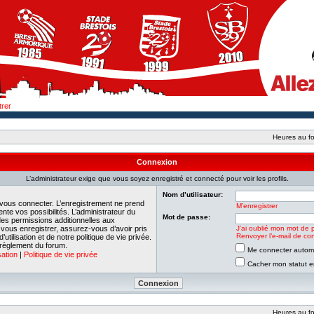
trer
Heures au fo
Connexion
L’administrateur exige que vous soyez enregistré et connecté pour voir les profils.
Nom d’utilisateur:
 vous connecter. L’enregistrement ne prend
M’enregistrer
e vos possibilités. L’administrateur du
Mot de passe:
es permissions additionnelles aux
e vous enregistrer, assurez-vous d’avoir pris
J’ai oublié mon mot de 
Renvoyer l’e-mail de con
tilisation et de notre politique de vie privée.
 règlement du forum.
Me connecter automa
sation
|
Politique de vie privée
Cacher mon statut en
Heures au fo