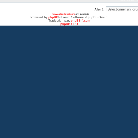
Aller à:
www.allez-brest.com
on Facebook
Powered by
phpBB
® Forum Software © phpBB Group
Traduction par:
phpBB-fr.com
phpBB SEO