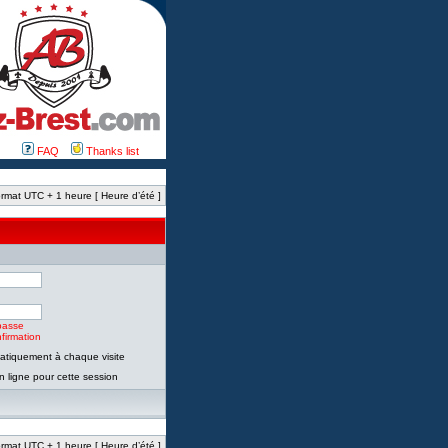
FAQ
Thanks list
rmat UTC + 1 heure [ Heure d’été ]
passe
firmation
tiquement à chaque visite
 ligne pour cette session
rmat UTC + 1 heure [ Heure d’été ]