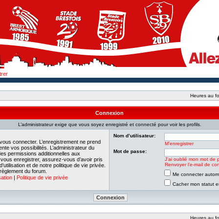
trer
Heures au fo
Connexion
L’administrateur exige que vous soyez enregistré et connecté pour voir les profils.
Nom d’utilisateur:
 vous connecter. L’enregistrement ne prend
M’enregistrer
e vos possibilités. L’administrateur du
Mot de passe:
es permissions additionnelles aux
e vous enregistrer, assurez-vous d’avoir pris
J’ai oublié mon mot de 
Renvoyer l’e-mail de con
tilisation et de notre politique de vie privée.
 règlement du forum.
Me connecter automa
sation
|
Politique de vie privée
Cacher mon statut en
Heures au fo