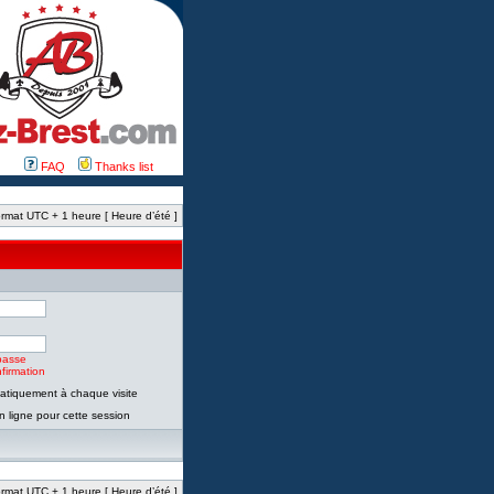
FAQ
Thanks list
rmat UTC + 1 heure [ Heure d’été ]
passe
firmation
tiquement à chaque visite
 ligne pour cette session
rmat UTC + 1 heure [ Heure d’été ]