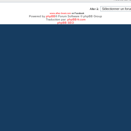
Aller à:
www.allez-brest.com
on Facebook
Powered by
phpBB
® Forum Software © phpBB Group
Traduction par:
phpBB-fr.com
phpBB SEO