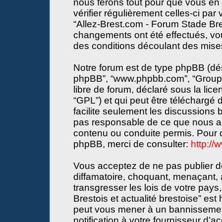
nous ferons tout pour que vous en s
vérifier régulièrement celles-ci par
“Allez-Brest.com - Forum Stade Bres
changements ont été effectués, vo
des conditions découlant des mises 
Notre forum est de type phpBB (désign
phpBB”, “www.phpbb.com”, “Groupe
libre de forum, déclaré sous la lice
“GPL”) et qui peut être téléchargé
facilite seulement les discussions
pas responsable de ce que nous a
contenu ou conduite permis. Pour d
phpBB, merci de consulter:
http:/
Vous acceptez de ne pas publier de
diffamatoire, choquant, menaçant, 
transgresser les lois de votre pay
Brestois et actualité brestoise” est 
peut vous mener à un bannissemen
notification à votre fournisseur d’a