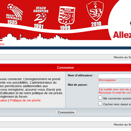
trer
Heures au fo
Connexion
Nom d’utilisateur:
 vous connecter. L’enregistrement ne prend
M’enregistrer
e vos possibilités. L’administrateur du
Mot de passe:
es permissions additionnelles aux
e vous enregistrer, assurez-vous d’avoir pris
J’ai oublié mon mot de 
Renvoyer l’e-mail de con
tilisation et de notre politique de vie privée.
 règlement du forum.
Me connecter automa
sation
|
Politique de vie privée
Cacher mon statut en
Heures au fo