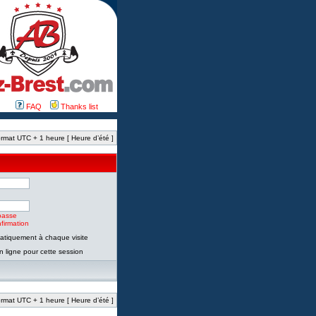
FAQ
Thanks list
rmat UTC + 1 heure [ Heure d’été ]
passe
firmation
tiquement à chaque visite
 ligne pour cette session
rmat UTC + 1 heure [ Heure d’été ]