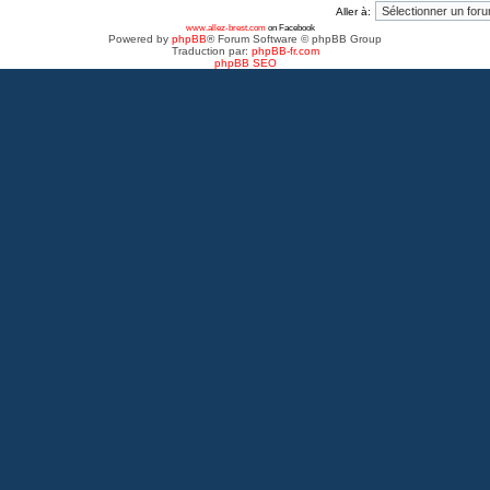
Aller à:
www.allez-brest.com
on Facebook
Powered by
phpBB
® Forum Software © phpBB Group
Traduction par:
phpBB-fr.com
phpBB SEO