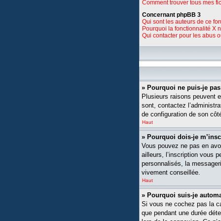
Comment trouver tous mes fic
Concernant phpBB 3
Qui sont les auteurs de ce fo
Pourquoi la fonctionnalité X 
Qui contacter pour les abus 
» Pourquoi ne puis-je pa
Plusieurs raisons peuvent ex
sont, contactez l’administra
de configuration de son côté,
Haut
» Pourquoi dois-je m’insc
Vous pouvez ne pas en avoi
ailleurs, l’inscription vou
personnalisés, la messagerie
vivement conseillée.
Haut
» Pourquoi suis-je auto
Si vous ne cochez pas la 
que pendant une durée déte