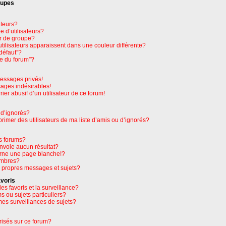
oupes
ateurs?
 d’utilisateurs?
r de groupe?
tilisateurs apparaissent dans une couleur différente?
défaut”?
pe du forum”?
essages privés!
sages indésirables!
rier abusif d’un utilisateur de ce forum!
 d’ignorés?
imer des utilisateurs de ma liste d’amis ou d’ignorés?
s forums?
nvoie aucun résultat?
rne une page blanche!?
embres?
 propres messages et sujets?
avoris
les favoris et la surveillance?
 ou sujets particuliers?
es surveillances de sujets?
orisés sur ce forum?