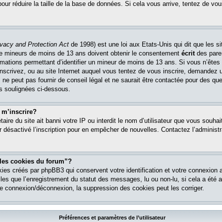
pour réduire la taille de la base de données. Si cela vous arrive, tentez de vou
ivacy and Protection Act
de 1998) est une loi aux Etats-Unis qui dit que les si
 de mineurs de moins de 13 ans doivent obtenir le consentement
écrit
des paren
ormations permettant d’identifier un mineur de moins de 13 ans. Si vous n’êtes
nscrivez, ou au site Internet auquel vous tentez de vous inscrire, demandez 
ne peut pas fournir de conseil légal et ne saurait être contactée pour des que
es soulignées ci-dessous.
 m’inscrire?
étaire du site ait banni votre IP ou interdit le nom d’utilisateur que vous souhait
r désactivé l’inscription pour en empêcher de nouvelles. Contactez l’administr
 les cookies du forum”?
ies créés par phpBB3 qui conservent votre identification et votre connexion a
lles que l’enregistrement du statut des messages, lu ou non-lu, si cela a été ac
 connexion/déconnexion, la suppression des cookies peut les corriger.
Préférences et paramètres de l’utilisateur