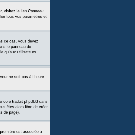
, visitez le lien
Panneau
fier tous vos paramètres et
Dans ce cas, vous devez
dans le panneau de
le qu’aux utilisateurs
veur ne soit pas à l’heure.
a encore traduit phpBB3 dans
ous êtes alors libre de créer
as de page).
 première est associée à