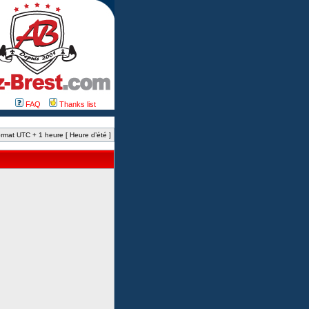
FAQ
Thanks list
rmat UTC + 1 heure [ Heure d’été ]