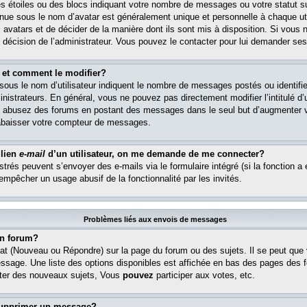
s étoiles ou des blocs indiquant votre nombre de messages ou votre statut s
ue sous le nom d’avatar est généralement unique et personnelle à chaque util
es avatars et de décider de la manière dont ils sont mis à disposition. Si vous 
e décision de l’administrateur. Vous pouvez le contacter pour lui demander ses
 et comment le modifier?
ous le nom d’utilisateur indiquent le nombre de messages postés ou identifient
istrateurs. En général, vous ne pouvez pas directement modifier l’intitulé d’u
ous abusez des forums en postant des messages dans le seul but d’augmenter 
rabaisser votre compteur de messages.
 lien
e-mail
d’un utilisateur, on me demande de me connecter?
istrés peuvent s’envoyer des e-mails via le formulaire intégré (si la fonction a 
 empêcher un usage abusif de la fonctionnalité par les invités.
Problèmes liés aux envois de messages
n forum?
at (Nouveau ou Répondre) sur la page du forum ou des sujets. Il se peut que
essage. Une liste des options disponibles est affichée en bas des pages des 
er des nouveaux sujets, Vous
pouvez
participer aux votes, etc.
supprimer un message?