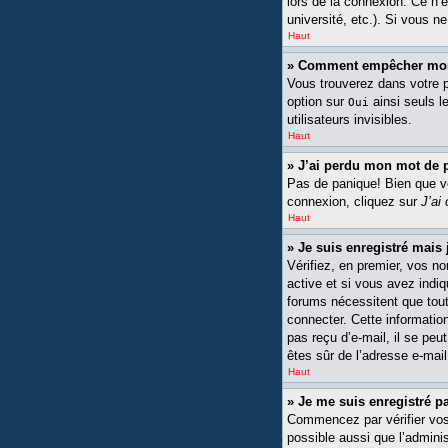
lors de la connexion. Ce n’
université, etc.). Si vous n
Haut
» Comment empêcher mon n
Vous trouverez dans votre pa
option sur
ainsi seuls l
Oui
utilisateurs invisibles.
Haut
» J’ai perdu mon mot de 
Pas de panique! Bien que vot
connexion, cliquez sur
J’ai
Haut
» Je suis enregistré mais
Vérifiez, en premier, vos no
active et si vous avez indiq
forums nécessitent que tout
connecter. Cette information
pas reçu d’e-mail, il se peu
êtes sûr de l’adresse e-mail
Haut
» Je me suis enregistré p
Commencez par vérifier vos n
possible aussi que l’adminis