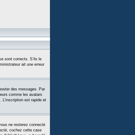
e sont corrects. S’ils le
ministrateur ait une erreur
 poster des messages. Par
siteurs comme les avatars
L’inscription est rapide et
vous ne resterez connecté
necté, cochez cette case