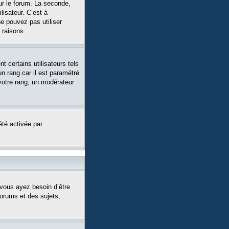
ur le forum. La seconde,
isateur. C’est à
ne pouvez pas utiliser
 raisons.
 certains utilisateurs tels
n rang car il est paramétré
votre rang, un modérateur
été activée par
 vous ayez besoin d’être
forums et des sujets,