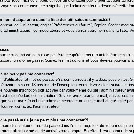
est pas recommandé si vous utilisez un ordinateur public pour accéder au foru
e voyez pas cette case, cela signifie que l’administrateur a désactivé cette fon
om d’apparaître dans la liste des utilisateurs connectés?
nneau de l’utilisateur, onglet “Préférences du forum”, l’option
Cacher mon sta
es administrateurs, les modérateurs et vous verrez votre nom dans la liste. 
passe!
re mot de passe ne puisse pas être récupéré, il peut toutefois être réinitialis
 oublié mon mot de passe
. Suivez les instructions et vous devriez pouvoir à 
 je ne peux pas me connecter!
m d’utilisateur et mot de passe. S’ils sont corrects, il y a deux possibilités. 
ué avoir moins de 13 ans lors de l’inscription, vous devrez alors suivre les in
e nouvelle inscription soit activée par vous-même ou par l’administrateur av
 est indiquée lors de l’inscription. Si vous avez reçu un e-mail, suivez ses in
t que vous ayez fourni une adresse incorrecte ou que l’e-mail ait été traité par 
 fournie, contactez l’administrateur.
ar le passé mais je ne peux plus me connecter?!
om d’utilisateur et mot de passe dans l’e-mail reçu lors de votre inscription 
trateur ait supprimé ou désactivé votre compte. En effet, il est courant de su