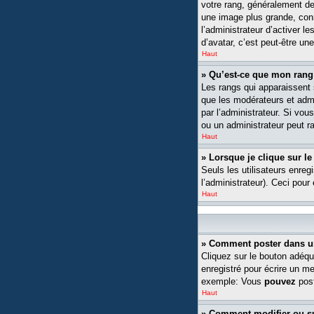
votre rang, généralement de
une image plus grande, conn
l’administrateur d’activer l
d’avatar, c’est peut-être un
Haut
» Qu’est-ce que mon rang
Les rangs qui apparaissent s
que les modérateurs et admin
par l’administrateur. Si v
ou un administrateur peut 
Haut
» Lorsque je clique sur le
Seuls les utilisateurs enreg
l’administrateur). Ceci pour
Haut
» Comment poster dans u
Cliquez sur le bouton adéqu
enregistré pour écrire un m
exemple: Vous
pouvez
post
Haut
» Comment modifier ou 