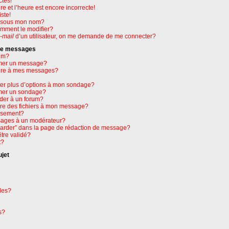
ctes!
e et l’heure est encore incorrecte!
ste!
e sous mon nom?
omment le modifier?
-mail
d’un utilisateur, on me demande de me connecter?
 de messages
um?
mer un message?
ure à mes messages?
ter plus d’options à mon sondage?
mer un sondage?
der à un forum?
dre des fichiers à mon message?
issement?
ages à un modérateur?
garder” dans la page de rédaction de message?
tre validé?
t?
ujet
les?
s?