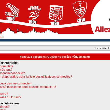
trer
Heures au fo
Foire aux questions (Questions posées fréquemment)
 d’inscription
connecter?
près tout?
uement déconnecté?
apparaître dans la liste des utilisateurs connectés?
e peux pas me connecter!
 passé mais je ne peux plus me connecter?!
crire?
okies du forum”?
 l’utilisateur
mètres?