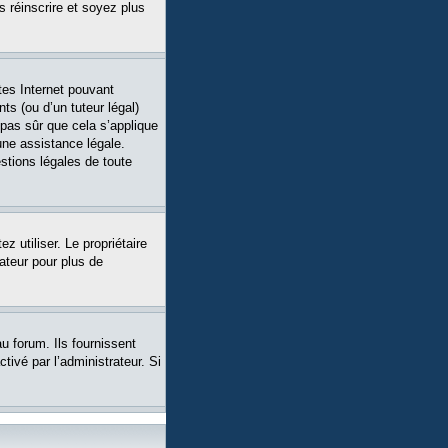
s réinscrire et soyez plus
tes Internet pouvant
ts (ou d’un tuteur légal)
 pas sûr que cela s’applique
une assistance légale.
stions légales de toute
ez utiliser. Le propriétaire
ateur pour plus de
u forum. Ils fournissent
tivé par l’administrateur. Si