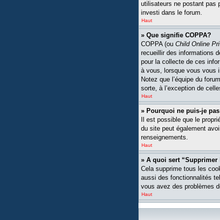
utilisateurs ne postant pas 
investi dans le forum.
Haut
» Que signifie COPPA?
COPPA (ou
Child Online Pr
recueillir des informations
pour la collecte de ces inf
à vous, lorsque vous vous i
Notez que l’équipe du forum 
sorte, à l’exception de cell
Haut
» Pourquoi ne puis-je pas
Il est possible que le propri
du site peut également avoi
renseignements.
Haut
» A quoi sert “Supprimer
Cela supprime tous les cook
aussi des fonctionnalités te
vous avez des problèmes de
Haut