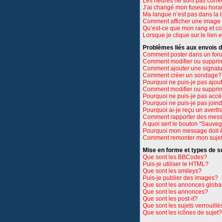
Les heures ne sont pas corre
J’ai changé mon fuseau horair
Ma langue n’est pas dans la li
Comment afficher une imag
Qu’est-ce que mon rang et c
Lorsque je clique sur le lien
e
Problèmes liés aux envois
Comment poster dans un for
Comment modifier ou suppri
Comment ajouter une signat
Comment créer un sondage?
Pourquoi ne puis-je pas ajou
Comment modifier ou suppri
Pourquoi ne puis-je pas accé
Pourquoi ne puis-je pas join
Pourquoi ai-je reçu un avert
Comment rapporter des mess
A quoi sert le bouton “Sauve
Pourquoi mon message doit ê
Comment remonter mon suje
Mise en forme et types de s
Que sont les BBCodes?
Puis-je utiliser le HTML?
Que sont les smileys?
Puis-je publier des images?
Que sont les annonces globa
Que sont les annonces?
Que sont les post-it?
Que sont les sujets verrouillé
Que sont les icônes de sujet?