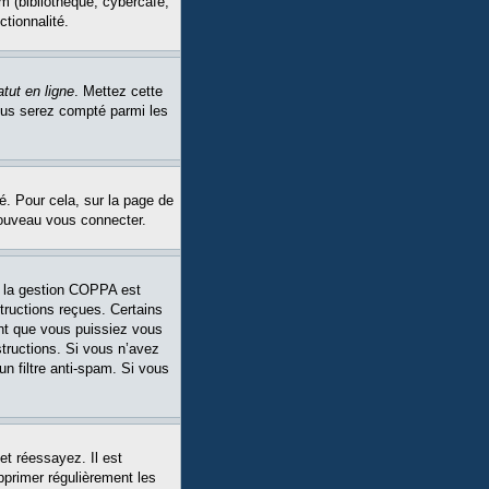
m (bibliothèque, cybercafé,
ctionnalité.
tut en ligne
. Mettez cette
Vous serez compté parmi les
é. Pour cela, sur la page de
nouveau vous connecter.
Si la gestion COPPA est
structions reçues. Certains
ant que vous puissiez vous
structions. Si vous n’avez
un filtre anti-spam. Si vous
et réessayez. Il est
pprimer régulièrement les